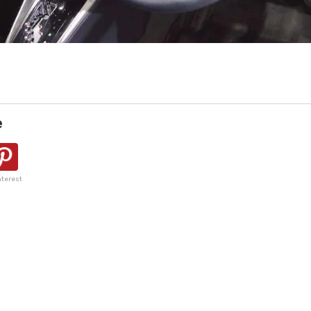
e
nterest