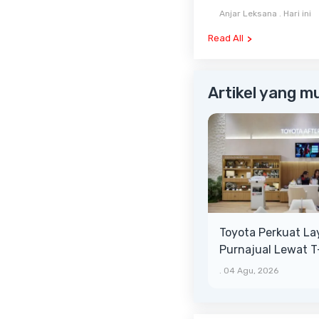
Harga Mulai Rp1,49
Anjar Leksana
.
Hari ini
Read All
Artikel yang m
Toyota Perkuat L
Purnajual Lewat 
XTRA, Manfaat Leb
.
04 Agu, 2026