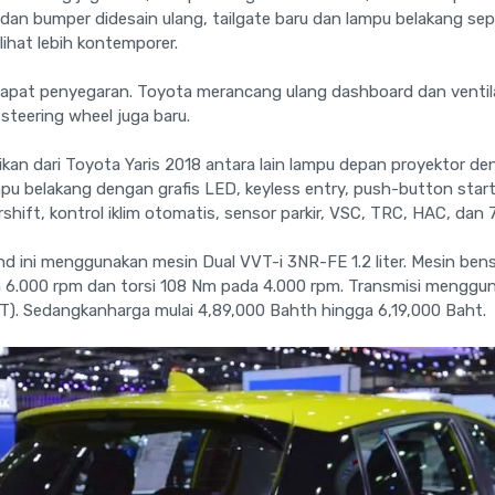
 dan bumper didesain ulang, tailgate baru dan lampu belakang sepe
lihat lebih kontemporer.
dapat penyegaran. Toyota merancang ulang dashboard dan ventil
steering wheel juga baru.
tikan dari Toyota Yaris 2018 antara lain lampu depan proyektor 
mpu belakang dengan grafis LED, keyless entry, push-button start,
rshift, kontrol iklim otomatis, sensor parkir, VSC, TRC, HAC, dan 
nd ini menggunakan mesin Dual VVT-i 3NR-FE 1.2 liter. Mesin bensi
 6.000 rpm dan torsi 108 Nm pada 4.000 rpm. Transmisi menggu
VT). Sedangkanharga mulai 4,89,000 Bahth hingga 6,19,000 Baht.