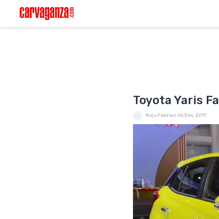
Toyota Yaris F
Raju Febrian
06 Des, 2017