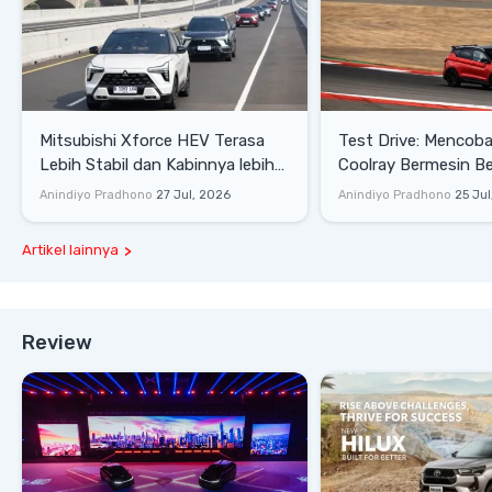
Mitsubishi Xforce HEV Terasa
Test Drive: Mencoba Geely
Lebih Stabil dan Kabinnya lebih
Coolray Bermesin B
Senyap
di Sirkuit Mandalika
Anindiyo Pradhono
27 Jul, 2026
Anindiyo Pradhono
25 Jul
Artikel lainnya
Review