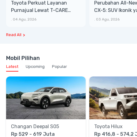
Toyota Perkuat Layanan
Perubahan All-Ne
Purnajual Lewat T-CARE
CX-5: SUV Ikonik 
XTRA, Manfaat Lebih Besar
Bongsor, Mewah, 
.
04 Agu, 2026
.
03 Agu, 2026
Read All
Mobil Pilihan
Latest
Upcoming
Popular
Changan Deepal S05
Toyota Hilux
Rp 529 - 619 Juta
Rp 416,8 - 574,2 