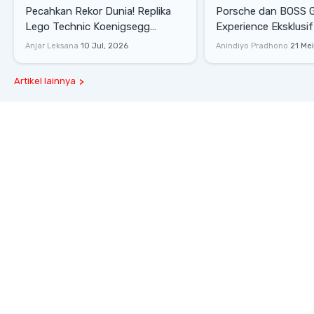
Pecahkan Rekor Dunia! Replika
Porsche dan BOSS 
Lego Technic Koenigsegg
Experience Eksklusif
Sadair's Spear Ukuran Asli Sukses
Senayan, Hadirkan 
Anjar Leksana
10 Jul, 2026
Anindiyo Pradhono
21 Me
Melesat 111 Km/Jam
Gaya Hidup dan Mob
Artikel lainnya