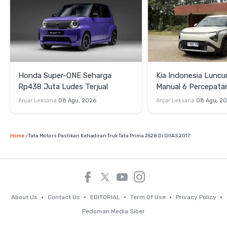
Honda Super-ONE Seharga
Kia Indonesia Luncu
Rp438 Juta Ludes Terjual
Manual 6 Percepata
Rp269 Juta
Anjar Leksana
08 Agu, 2026
Anjar Leksana
08 Agu, 2
Home
Tata Motors Pastikan Kehadiran Truk Tata Prima 2528 Di GIIAS 2017
About Us
Contact Us
EDITORIAL
Term Of Use
Privacy Policy
Pedoman Media Siber