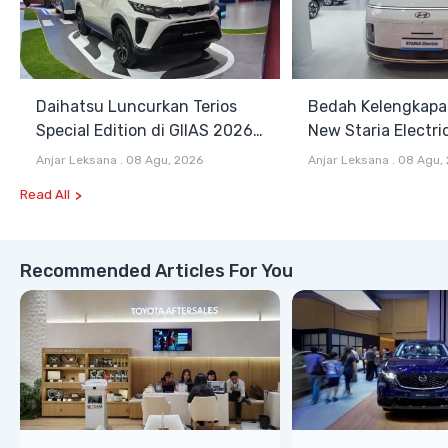
Daihatsu Luncurkan Terios
Bedah Kelengkapa
Special Edition di GIIAS 2026,
New Staria Electri
Stok Terbatas
Hybrid yang Diken
Anjar Leksana
.
08 Agu, 2026
Anjar Leksana
.
08 Agu,
GIIAS 2026
Read All
Recommended Articles For You