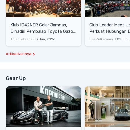
Klub ID42NER Gelar Jamnas,
Club Leader Meet U
Dihadiri Pembalap Toyota Gazoo
Perkuat Hubungan D
Racing
Dengan Komunitas
Anjar Leksana
08 Jun, 2026
Eka Zulkarnain H
01 Jun,
Artikel lainnya
Gear Up