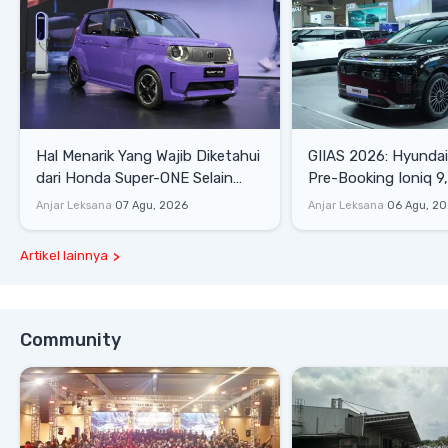
Hal Menarik Yang Wajib Diketahui
GIIAS 2026: Hyunda
dari Honda Super-ONE Selain
Pre-Booking Ioniq 9,
Harga
Rp1,49 Miliar
Anjar Leksana
07 Agu, 2026
Anjar Leksana
06 Agu, 2
Artikel lainnya
Community