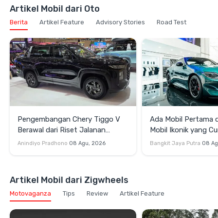
Artikel Mobil dari Oto
Berita
Artikel Feature
Advisory Stories
Road Test
Pengembangan Chery Tiggo V
Ada Mobil Pertama di
Berawal dari Riset Jalanan
Mobil Ikonik yang Cu
Indonesia
di GIIAS 2026
Anindiyo Pradhono
08 Agu, 2026
Bangkit Jaya Putra
08 Ag
Artikel Mobil dari Zigwheels
Motovaganza
Tips
Review
Artikel Feature