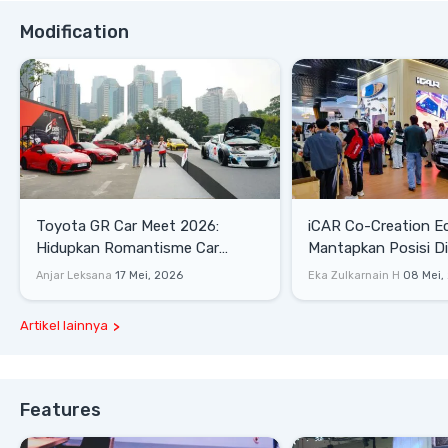
Modification
Toyota GR Car Meet 2026:
iCAR Co-Creation E
Hidupkan Romantisme Car
Mantapkan Posisi D
Culture Era 90-an
Gaya Hidup
Anjar Leksana
17 Mei, 2026
Eka Zulkarnain H
08 Mei,
Artikel lainnya
Features