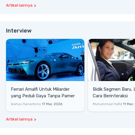
Artikel lainnya
Interview
Ferrari Amalfi Untuk Miliarder
Bidik Segmen Baru,
yang Peduli Gaya Tanpa Pamer
Cara Berinteraksi
Wahyu Hariantono
17 Mar, 2026
Muhammad Hafid
11 Mar,
Artikel lainnya