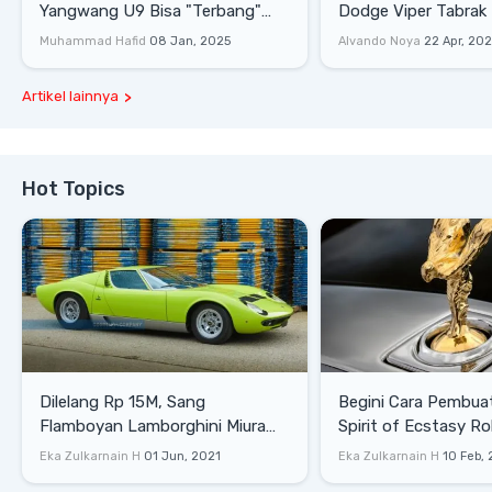
Yangwang U9 Bisa "Terbang"
Dodge Viper Tabrak M
Lewati Rintangan
Saat Burnout
Muhammad Hafid
08 Jan, 2025
Alvando Noya
22 Apr, 20
Artikel lainnya
Hot Topics
Dilelang Rp 15M, Sang
Begini Cara Pembua
Flamboyan Lamborghini Miura
Spirit of Ecstasy Ro
P400 S
Eka Zulkarnain H
01 Jun, 2021
Eka Zulkarnain H
10 Feb,