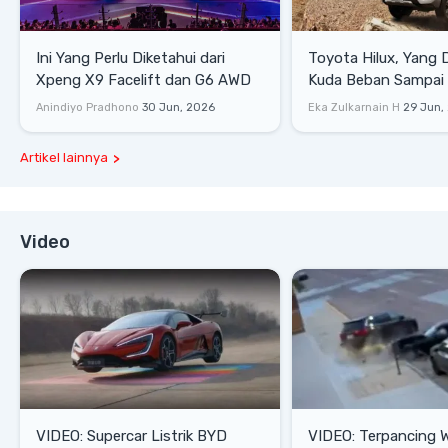
Ini Yang Perlu Diketahui dari
Toyota Hilux, Yang 
Xpeng X9 Facelift dan G6 AWD
Kuda Beban Sampai 
Lifestyle
Anindiyo Pradhono
30 Jun, 2026
Eka Zulkarnain H
29 Jun,
Artikel lainnya
Video
VIDEO: Supercar Listrik BYD
VIDEO: Terpancing W