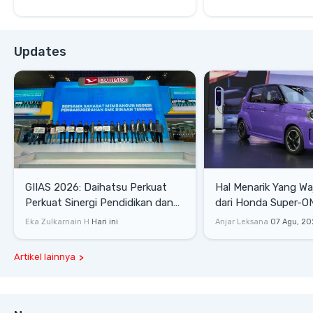
Updates
GIIAS 2026: Daihatsu Perkuat
Hal Menarik Yang Waj
Perkuat Sinergi Pendidikan dan
dari Honda Super-ONE Sel
Industri Otomotif
Harga
Eka Zulkarnain H
Hari ini
Anjar Leksana
07 Agu, 20
Artikel lainnya