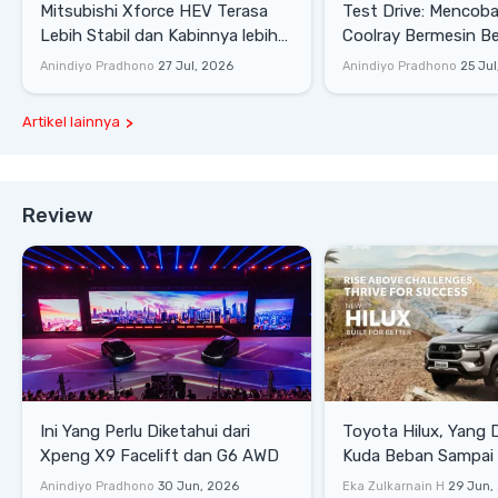
Mitsubishi Xforce HEV Terasa
Test Drive: Mencoba Geely
Lebih Stabil dan Kabinnya lebih
Coolray Bermesin B
Senyap
di Sirkuit Mandalika
Anindiyo Pradhono
27 Jul, 2026
Anindiyo Pradhono
25 Jul
Artikel lainnya
Review
Ini Yang Perlu Diketahui dari
Toyota Hilux, Yang 
Xpeng X9 Facelift dan G6 AWD
Kuda Beban Sampai 
Lifestyle
Anindiyo Pradhono
30 Jun, 2026
Eka Zulkarnain H
29 Jun,