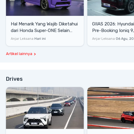
Hal Menarik Yang Wajib Diketahui
GIIAS 2026: Hyunda
dari Honda Super-ONE Selain
Pre-Booking Ioniq 9,
Harga
Rp1,49 Miliar
Anjar Leksana
Hari ini
Anjar Leksana
06 Agu, 2
Artikel lainnya
Drives