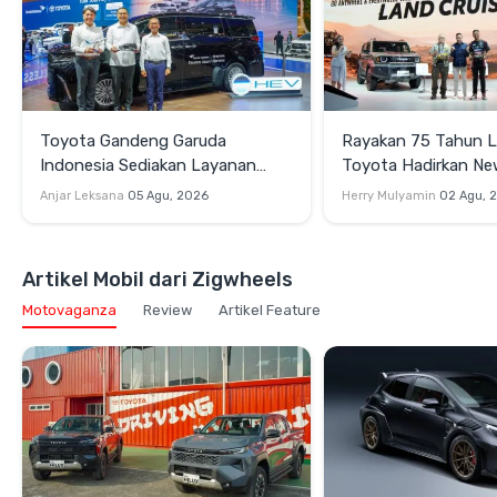
Toyota Gandeng Garuda
Rayakan 75 Tahun 
Indonesia Sediakan Layanan
Toyota Hadirkan N
Penjemputan Alphard Hybrid EV
Cruiser 300 HEV da
Anjar Leksana
05 Agu, 2026
Herry Mulyamin
02 Agu, 
Cruiser FJ di GIIAS 
Artikel Mobil dari Zigwheels
Motovaganza
Review
Artikel Feature