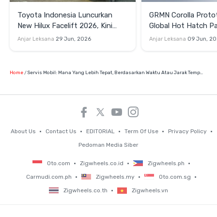
Toyota Indonesia Luncurkan
GRMN Corolla Proto
New Hilux Facelift 2026, Kini
Global Hot Hatch Pa
Punya Versi EV
Garapan Gazoo Rac
Anjar Leksana
29 Jun, 2026
Anjar Leksana
09 Jun, 2
Home
Servis Mobil: Mana Yang Lebih Tepat, Berdasarkan Waktu Atau Jarak Tempuh?
About Us
Contact Us
EDITORIAL
Term Of Use
Privacy Policy
Pedoman Media Siber
Oto.com
Zigwheels.co.id
Zigwheels.ph
Carmudi.com.ph
Zigwheels.my
Oto.com.sg
Zigwheels.co.th
Zigwheels.vn