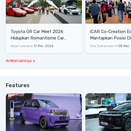
Toyota GR Car Meet 2026:
iCAR Co-Creation E
Hidupkan Romantisme Car
Mantapkan Posisi D
Culture Era 90-an
Gaya Hidup
Anjar Leksana
17 Mei, 2026
Eka Zulkarnain H
08 Mei,
Artikel lainnya
Features