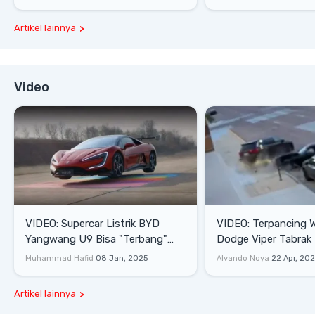
Artikel lainnya
Video
VIDEO: Supercar Listrik BYD
VIDEO: Terpancing W
Yangwang U9 Bisa "Terbang"
Dodge Viper Tabrak M
Lewati Rintangan
Saat Burnout
Muhammad Hafid
08 Jan, 2025
Alvando Noya
22 Apr, 20
Artikel lainnya