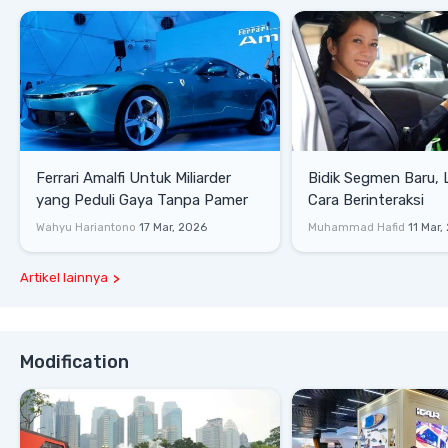
Ferrari Amalfi Untuk Miliarder
Bidik Segmen Baru,
yang Peduli Gaya Tanpa Pamer
Cara Berinteraksi
Wahyu Hariantono
17 Mar, 2026
Muhammad Hafid
11 Mar,
Artikel lainnya
Modification