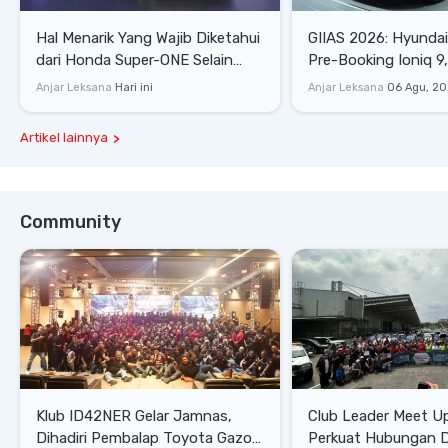
Hal Menarik Yang Wajib Diketahui
GIIAS 2026: Hyunda
dari Honda Super-ONE Selain
Pre-Booking Ioniq 9,
Harga
Rp1,49 Miliar
Anjar Leksana
Hari ini
Anjar Leksana
06 Agu, 2
Artikel lainnya
Community
Klub ID42NER Gelar Jamnas,
Club Leader Meet U
Dihadiri Pembalap Toyota Gazoo
Perkuat Hubungan D