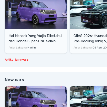
Hal Menarik Yang Wajib Diketahui
GIIAS 2026: Hyunda
dari Honda Super-ONE Selain
Pre-Booking Ioniq 9,
Harga
Rp1,49 Miliar
Anjar Leksana
Hari ini
Anjar Leksana
06 Agu, 2
Artikel lainnya
New cars