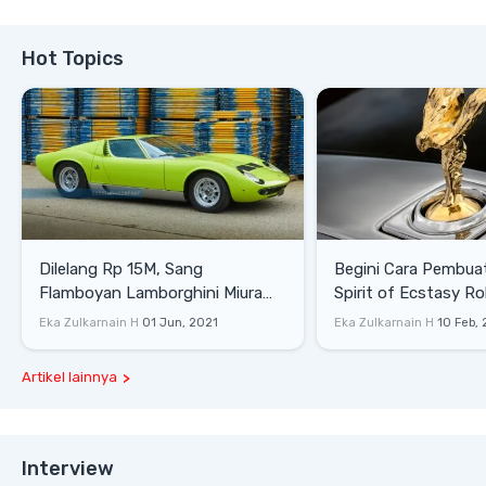
Hot Topics
Dilelang Rp 15M, Sang
Begini Cara Pembua
Flamboyan Lamborghini Miura
Spirit of Ecstasy Ro
P400 S
Eka Zulkarnain H
01 Jun, 2021
Eka Zulkarnain H
10 Feb,
Artikel lainnya
Interview