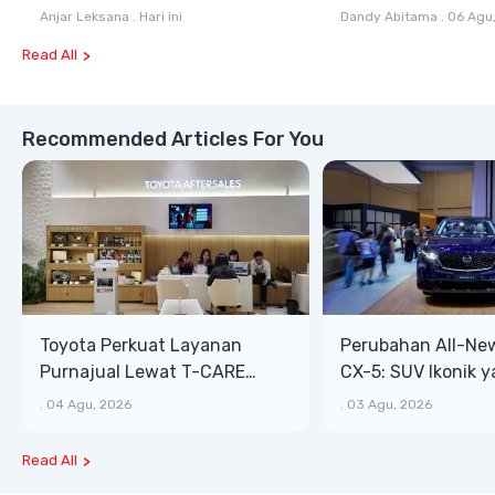
ONE Selain Harga
Antara All Terrain
Anjar Leksana
.
Hari ini
Dandy Abitama
.
06 Agu
Terrain
Read All
Recommended Articles For You
Toyota Perkuat Layanan
Perubahan All-Ne
Purnajual Lewat T-CARE
CX-5: SUV Ikonik 
XTRA, Manfaat Lebih Besar
Bongsor, Mewah, 
.
04 Agu, 2026
.
03 Agu, 2026
Read All