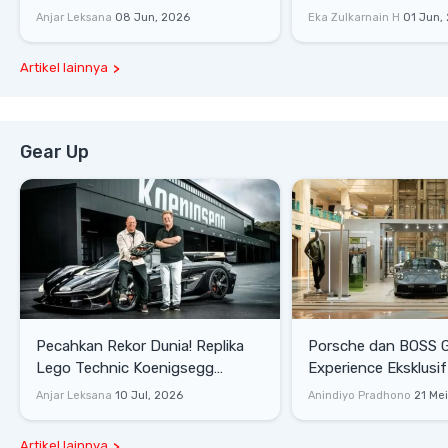
Racing
Dengan Komunitas
Anjar Leksana
08 Jun, 2026
Eka Zulkarnain H
01 Jun,
Artikel lainnya
Gear Up
Pecahkan Rekor Dunia! Replika
Porsche dan BOSS 
Lego Technic Koenigsegg
Experience Eksklusif
Sadair's Spear Ukuran Asli Sukses
Senayan, Hadirkan 
Anjar Leksana
10 Jul, 2026
Anindiyo Pradhono
21 Me
Melesat 111 Km/Jam
Gaya Hidup dan Mob
Artikel lainnya