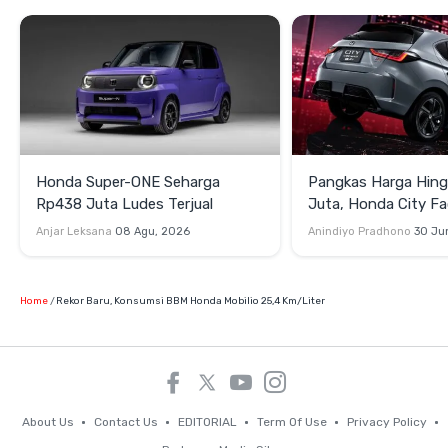
Honda Super-ONE Seharga
Pangkas Harga Hin
Rp438 Juta Ludes Terjual
Juta, Honda City Fac
Meluncur di Thailand
Anjar Leksana
08 Agu, 2026
Anindiyo Pradhono
30 Ju
Home
Rekor Baru, Konsumsi BBM Honda Mobilio 25,4 Km/Liter
About Us
Contact Us
EDITORIAL
Term Of Use
Privacy Policy