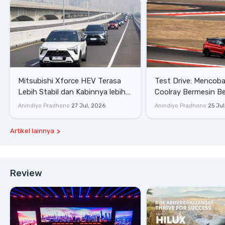
Mitsubishi Xforce HEV Terasa
Test Drive: Mencoba Geely
Lebih Stabil dan Kabinnya lebih
Coolray Bermesin B
Senyap
di Sirkuit Mandalika
Anindiyo Pradhono
27 Jul, 2026
Anindiyo Pradhono
25 Jul
Artikel lainnya
Review