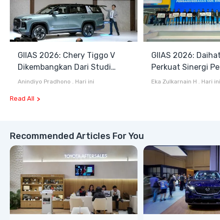
GIIAS 2026: Chery Tiggo V
GIIAS 2026: Daiha
Dikembangkan Dari Studi
Perkuat Sinergi P
Komprehensif di Indonesia
dan Industri Otom
Anindiyo Pradhono
.
Hari ini
Eka Zulkarnain H
.
Hari in
Read All
Recommended Articles For You