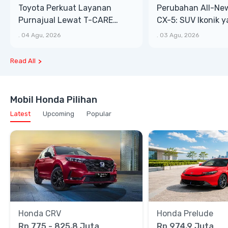
Toyota Perkuat Layanan
Perubahan All-Ne
Purnajual Lewat T-CARE
CX-5: SUV Ikonik 
XTRA, Manfaat Lebih Besar
Bongsor, Mewah, 
.
04 Agu, 2026
.
03 Agu, 2026
Read All
Mobil Honda Pilihan
Latest
Upcoming
Popular
Honda CRV
Honda Prelude
Rp 775 - 825,8 Juta
Rp 974,9 Juta