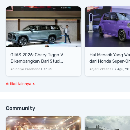
GIIAS 2026: Chery Tiggo V
Hal Menarik Yang Waj
Dikembangkan Dari Studi
dari Honda Super-ONE Sel
Komprehensif di Indonesia
Harga
Anindiyo Pradhono
Hari ini
Anjar Leksana
07 Agu, 20
Artikel lainnya
Community