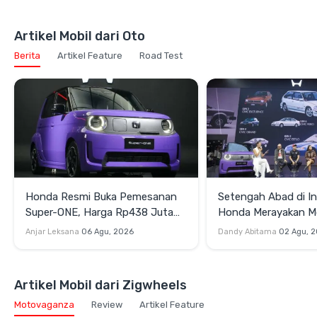
Artikel Mobil dari Oto
Berita
Artikel Feature
Road Test
Honda Resmi Buka Pemesanan
Setengah Abad di In
Super-ONE, Harga Rp438 Juta
Honda Merayakan 
OTR Jakarta
Perjalanan Lintas Ge
Anjar Leksana
06 Agu, 2026
Dandy Abitama
02 Agu, 
Artikel Mobil dari Zigwheels
Motovaganza
Review
Artikel Feature