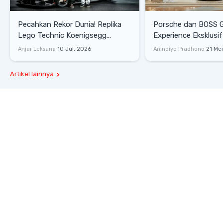
Pecahkan Rekor Dunia! Replika
Porsche dan BOSS 
Lego Technic Koenigsegg
Experience Eksklusif
Sadair's Spear Ukuran Asli Sukses
Senayan, Hadirkan 
Anjar Leksana
10 Jul, 2026
Anindiyo Pradhono
21 Me
Melesat 111 Km/Jam
Gaya Hidup dan Mob
Artikel lainnya