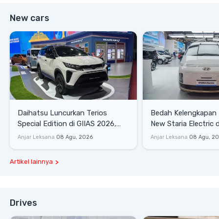
New cars
Daihatsu Luncurkan Terios
Bedah Kelengkapan
Special Edition di GIIAS 2026,
New Staria Electric 
Stok Terbatas
yang Dikenalkan di 
Anjar Leksana
08 Agu, 2026
Anjar Leksana
08 Agu, 2
Artikel lainnya
Drives