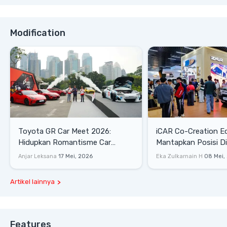
Modification
Toyota GR Car Meet 2026:
iCAR Co-Creation E
Hidupkan Romantisme Car
Mantapkan Posisi D
Culture Era 90-an
Gaya Hidup
Anjar Leksana
17 Mei, 2026
Eka Zulkarnain H
08 Mei,
Artikel lainnya
Features