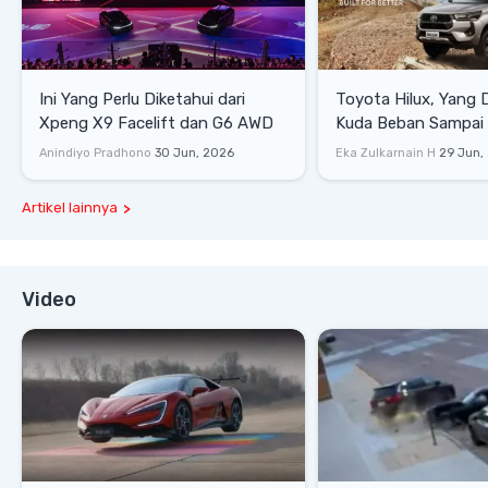
Ini Yang Perlu Diketahui dari
Toyota Hilux, Yang 
Xpeng X9 Facelift dan G6 AWD
Kuda Beban Sampai 
Lifestyle
Anindiyo Pradhono
30 Jun, 2026
Eka Zulkarnain H
29 Jun,
Artikel lainnya
Video