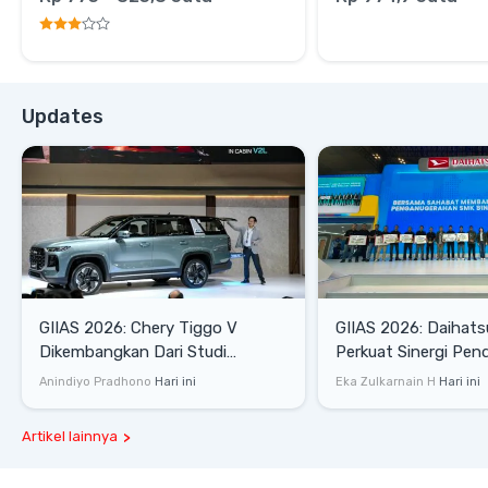
Updates
GIIAS 2026: Chery Tiggo V
GIIAS 2026: Daihats
Dikembangkan Dari Studi
Perkuat Sinergi Pen
Komprehensif di Indonesia
Industri Otomotif
Anindiyo Pradhono
Hari ini
Eka Zulkarnain H
Hari ini
Artikel lainnya