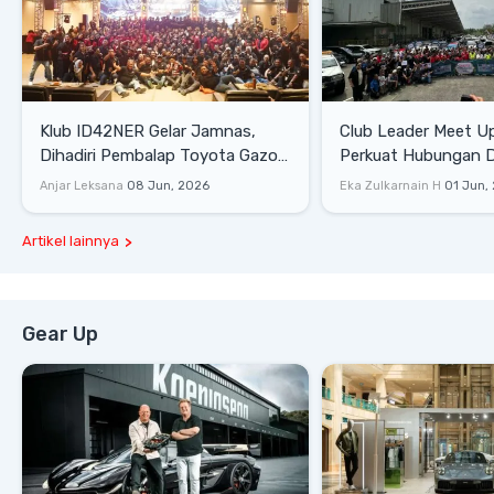
Klub ID42NER Gelar Jamnas,
Club Leader Meet U
Dihadiri Pembalap Toyota Gazoo
Perkuat Hubungan D
Racing
Dengan Komunitas
Anjar Leksana
08 Jun, 2026
Eka Zulkarnain H
01 Jun,
Artikel lainnya
Gear Up