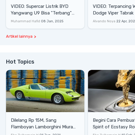
VIDEO: Supercar Listrik BYD
VIDEO: Terpancing W
Yangwang U9 Bisa "Terbang"
Dodge Viper Tabrak M
Lewati Rintangan
Saat Burnout
Muhammad Hafid
08 Jan, 2025
Alvando Noya
22 Apr, 20
Artikel lainnya
Hot Topics
Dilelang Rp 15M, Sang
Begini Cara Pembua
Flamboyan Lamborghini Miura
Spirit of Ecstasy Ro
P400 S