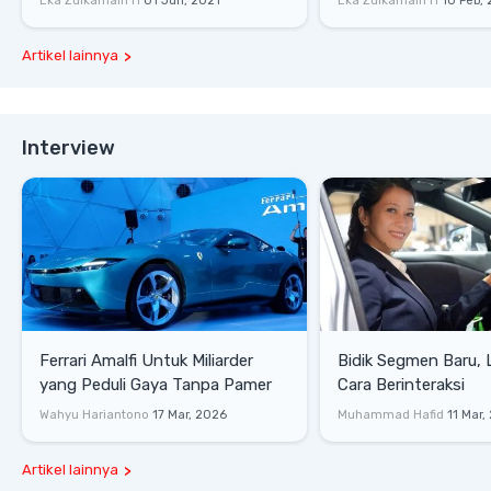
Eka Zulkarnain H
01 Jun, 2021
Eka Zulkarnain H
10 Feb,
Artikel lainnya
Interview
Ferrari Amalfi Untuk Miliarder
Bidik Segmen Baru,
yang Peduli Gaya Tanpa Pamer
Cara Berinteraksi
Wahyu Hariantono
17 Mar, 2026
Muhammad Hafid
11 Mar,
Artikel lainnya