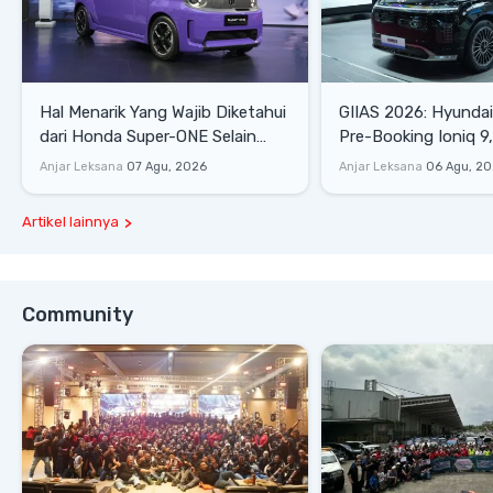
Hal Menarik Yang Wajib Diketahui
GIIAS 2026: Hyunda
dari Honda Super-ONE Selain
Pre-Booking Ioniq 9,
Harga
Rp1,49 Miliar
Anjar Leksana
07 Agu, 2026
Anjar Leksana
06 Agu, 2
Artikel lainnya
Community