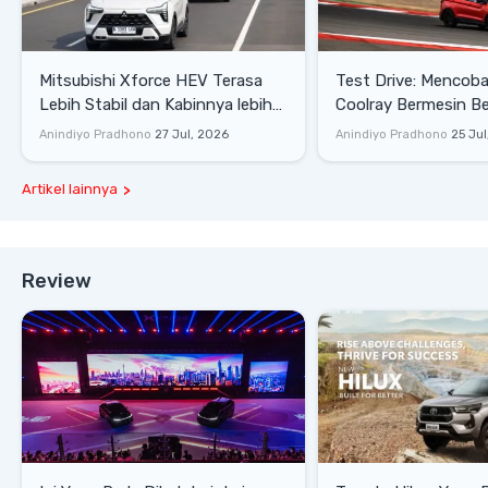
Mitsubishi Xforce HEV Terasa
Test Drive: Mencoba Geely
Lebih Stabil dan Kabinnya lebih
Coolray Bermesin B
Senyap
di Sirkuit Mandalika
Anindiyo Pradhono
27 Jul, 2026
Anindiyo Pradhono
25 Jul
Artikel lainnya
Review