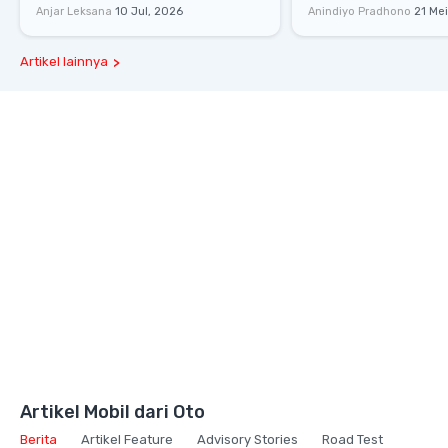
Sadair's Spear Ukuran Asli Sukses
Senayan, Hadirkan 
Anjar Leksana
10 Jul, 2026
Anindiyo Pradhono
21 Me
Melesat 111 Km/Jam
Gaya Hidup dan Mob
Artikel lainnya
Artikel Mobil dari Oto
Berita
Artikel Feature
Advisory Stories
Road Test