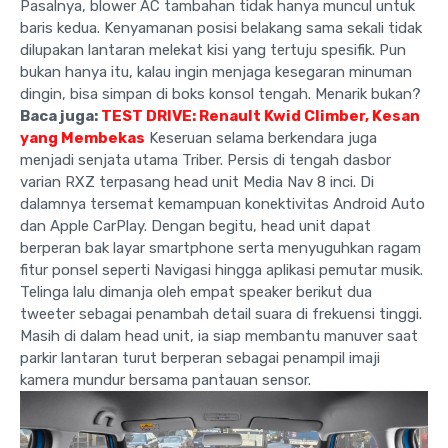
Pasalnya, blower AC tambahan tidak hanya muncul untuk
baris kedua. Kenyamanan posisi belakang sama sekali tidak
dilupakan lantaran melekat kisi yang tertuju spesifik. Pun
bukan hanya itu, kalau ingin menjaga kesegaran minuman
dingin, bisa simpan di boks konsol tengah. Menarik bukan?
Baca juga:
TEST DRIVE: Renault Kwid Climber, Kesan
yang Membekas
Keseruan selama berkendara juga
menjadi senjata utama Triber. Persis di tengah dasbor
varian RXZ terpasang head unit Media Nav 8 inci. Di
dalamnya tersemat kemampuan konektivitas Android Auto
dan Apple CarPlay. Dengan begitu, head unit dapat
berperan bak layar smartphone serta menyuguhkan ragam
fitur ponsel seperti Navigasi hingga aplikasi pemutar musik.
Telinga lalu dimanja oleh empat speaker berikut dua
tweeter sebagai penambah detail suara di frekuensi tinggi.
Masih di dalam head unit, ia siap membantu manuver saat
parkir lantaran turut berperan sebagai penampil imaji
kamera mundur bersama pantauan sensor.