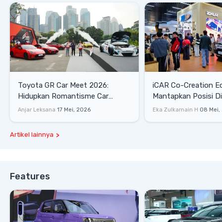
Toyota GR Car Meet 2026:
iCAR Co-Creation E
Hidupkan Romantisme Car
Mantapkan Posisi D
Culture Era 90-an
Gaya Hidup
Anjar Leksana
17 Mei, 2026
Eka Zulkarnain H
08 Mei,
Artikel lainnya
Features