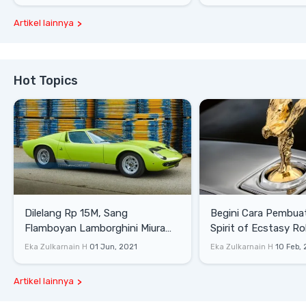
Artikel lainnya
Hot Topics
Dilelang Rp 15M, Sang
Begini Cara Pembua
Flamboyan Lamborghini Miura
Spirit of Ecstasy Ro
P400 S
Eka Zulkarnain H
01 Jun, 2021
Eka Zulkarnain H
10 Feb,
Artikel lainnya