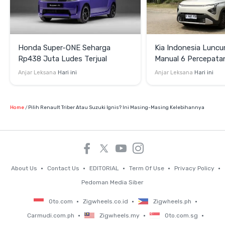
Honda Super-ONE Seharga
Kia Indonesia Luncu
Rp438 Juta Ludes Terjual
Manual 6 Percepata
Rp269 Juta
Anjar Leksana
Hari ini
Anjar Leksana
Hari ini
Home
Pilih Renault Triber Atau Suzuki Ignis? Ini Masing-Masing Kelebihannya
About Us
Contact Us
EDITORIAL
Term Of Use
Privacy Policy
Pedoman Media Siber
Oto.com
Zigwheels.co.id
Zigwheels.ph
Carmudi.com.ph
Zigwheels.my
Oto.com.sg