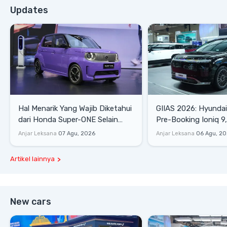
Updates
Hal Menarik Yang Wajib Diketahui
GIIAS 2026: Hyunda
dari Honda Super-ONE Selain
Pre-Booking Ioniq 9,
Harga
Rp1,49 Miliar
Anjar Leksana
07 Agu, 2026
Anjar Leksana
06 Agu, 2
Artikel lainnya
New cars