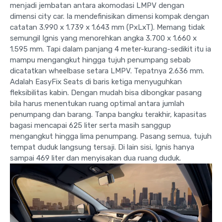
menjadi jembatan antara akomodasi LMPV dengan
dimensi city car. Ia mendefinisikan dimensi kompak dengan
catatan 3.990 x 1.739 x 1.643 mm (PxLxT). Memang tidak
semungil Ignis yang menorehkan angka 3.700 x 1.660 x
1.595 mm. Tapi dalam panjang 4 meter-kurang-sedikit itu ia
mampu mengangkut hingga tujuh penumpang sebab
dicatatkan wheelbase setara LMPV. Tepatnya 2.636 mm.
Adalah EasyFix Seats di baris ketiga menyuguhkan
fleksibilitas kabin. Dengan mudah bisa dibongkar pasang
bila harus menentukan ruang optimal antara jumlah
penumpang dan barang. Tanpa bangku terakhir, kapasitas
bagasi mencapai 625 liter serta masih sanggup
mengangkut hingga lima penumpang. Pasang semua, tujuh
tempat duduk langsung tersaji. Di lain sisi, Ignis hanya
sampai 469 liter dan menyisakan dua ruang duduk.