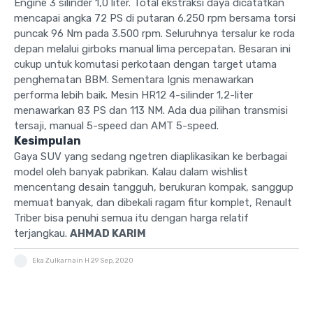
Engine 3 silinder 1,0 liter. Total ekstraksi daya dicatatkan
mencapai angka 72 PS di putaran 6.250 rpm bersama torsi
puncak 96 Nm pada 3.500 rpm. Seluruhnya tersalur ke roda
depan melalui girboks manual lima percepatan. Besaran ini
cukup untuk komutasi perkotaan dengan target utama
penghematan BBM. Sementara Ignis menawarkan
performa lebih baik. Mesin HR12 4-silinder 1,2-liter
menawarkan 83 PS dan 113 NM. Ada dua pilihan transmisi
tersaji, manual 5-speed dan AMT 5-speed.
Kesimpulan
Gaya SUV yang sedang ngetren diaplikasikan ke berbagai
model oleh banyak pabrikan. Kalau dalam wishlist
mencentang desain tangguh, berukuran kompak, sanggup
memuat banyak, dan dibekali ragam fitur komplet, Renault
Triber bisa penuhi semua itu dengan harga relatif
terjangkau.
AHMAD KARIM
Eka Zulkarnain H
29 Sep, 2020