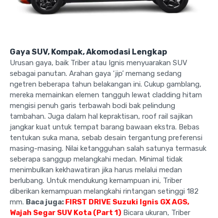
Gaya SUV, Kompak, Akomodasi Lengkap
Urusan gaya, baik Triber atau Ignis menyuarakan SUV
sebagai panutan. Arahan gaya ‘jip’ memang sedang
ngetren beberapa tahun belakangan ini. Cukup gamblang,
mereka memainkan elemen tangguh lewat cladding hitam
mengisi penuh garis terbawah bodi bak pelindung
tambahan. Juga dalam hal kepraktisan, roof rail sajikan
jangkar kuat untuk tempat barang bawaan ekstra. Bebas
tentukan suka mana, sebab desain tergantung preferensi
masing-masing. Nilai ketangguhan salah satunya termasuk
seberapa sanggup melangkahi medan. Minimal tidak
menimbulkan kekhawatiran jika harus melalui medan
berlubang. Untuk mendukung kemampuan ini, Triber
diberikan kemampuan melangkahi rintangan setinggi 182
mm.
Baca juga:
FIRST DRIVE Suzuki Ignis GX AGS,
Wajah Segar SUV Kota (Part 1)
Bicara ukuran, Triber