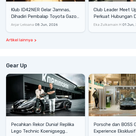
Klub ID42NER Gelar Jamnas,
Club Leader Meet U
Dihadiri Pembalap Toyota Gazoo
Perkuat Hubungan D
Racing
Dengan Komunitas
Anjar Leksana
08 Jun, 2026
Eka Zulkarnain H
01 Jun,
Artikel lainnya
Gear Up
Pecahkan Rekor Dunia! Replika
Porsche dan BOSS 
Lego Technic Koenigsegg
Experience Eksklusif