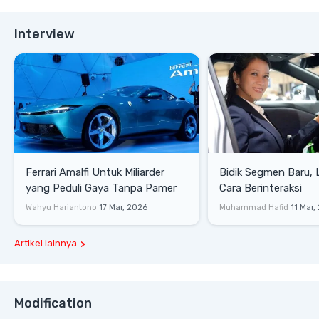
Interview
Ferrari Amalfi Untuk Miliarder
Bidik Segmen Baru,
yang Peduli Gaya Tanpa Pamer
Cara Berinteraksi
Wahyu Hariantono
17 Mar, 2026
Muhammad Hafid
11 Mar,
Artikel lainnya
Modification