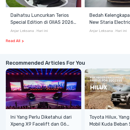
Daihatsu Luncurkan Terios
Bedah Kelengkapa
Special Edition di GIIAS 2026,
New Staria Electri
Stok Terbatas
Hybrid yang Diken
Anjar Leksana
.
Hari ini
Anjar Leksana
.
Hari ini
GIIAS 2026
Read All
Recommended Articles For You
Ini Yang Perlu Diketahui dari
Toyota Hilux, Yan
Xpeng X9 Facelift dan G6
Mobil Kuda Beban 