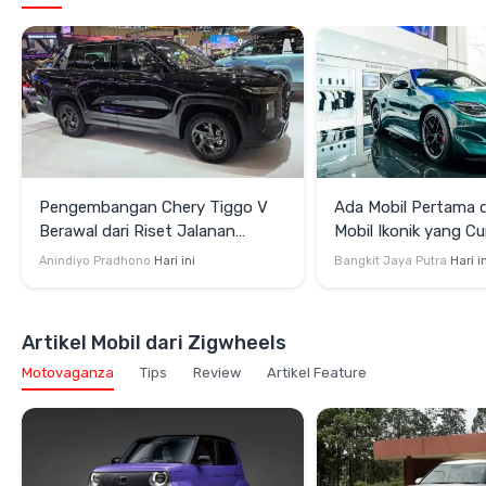
Pengembangan Chery Tiggo V
Ada Mobil Pertama di
Berawal dari Riset Jalanan
Mobil Ikonik yang Cu
Indonesia
di GIIAS 2026
Anindiyo Pradhono
Hari ini
Bangkit Jaya Putra
Hari i
Artikel Mobil dari Zigwheels
Motovaganza
Tips
Review
Artikel Feature