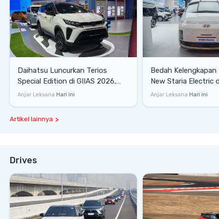
Daihatsu Luncurkan Terios
Bedah Kelengkapan
Special Edition di GIIAS 2026,
New Staria Electric 
Stok Terbatas
yang Dikenalkan di 
Anjar Leksana
Hari ini
Anjar Leksana
Hari ini
Artikel lainnya
Drives