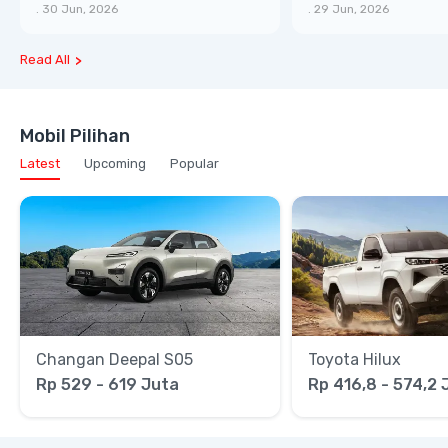
AWD
Lifestyle
.
30 Jun, 2026
.
29 Jun, 2026
Read All
Mobil Pilihan
Latest
Upcoming
Popular
Changan Deepal S05
Toyota Hilux
Rp 529 - 619 Juta
Rp 416,8 - 574,2 