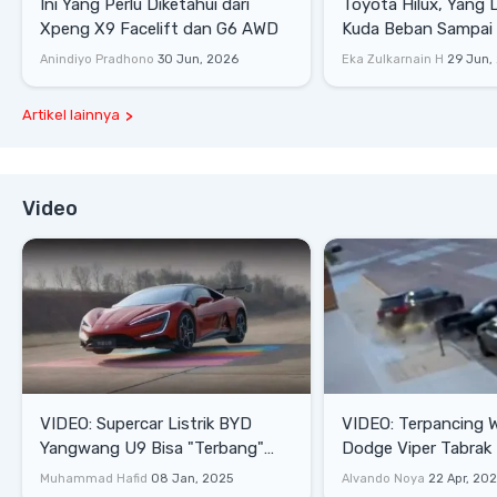
Ini Yang Perlu Diketahui dari
Toyota Hilux, Yang 
Xpeng X9 Facelift dan G6 AWD
Kuda Beban Sampai 
Lifestyle
Anindiyo Pradhono
30 Jun, 2026
Eka Zulkarnain H
29 Jun,
Artikel lainnya
Video
VIDEO: Supercar Listrik BYD
VIDEO: Terpancing W
Yangwang U9 Bisa "Terbang"
Dodge Viper Tabrak M
Lewati Rintangan
Saat Burnout
Muhammad Hafid
08 Jan, 2025
Alvando Noya
22 Apr, 20