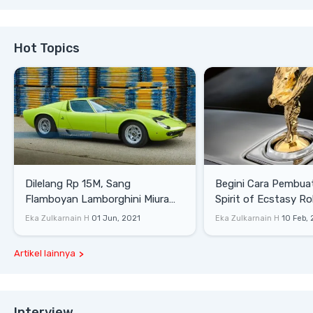
Hot Topics
Dilelang Rp 15M, Sang
Begini Cara Pembua
Flamboyan Lamborghini Miura
Spirit of Ecstasy Ro
P400 S
Eka Zulkarnain H
01 Jun, 2021
Eka Zulkarnain H
10 Feb,
Artikel lainnya
Interview