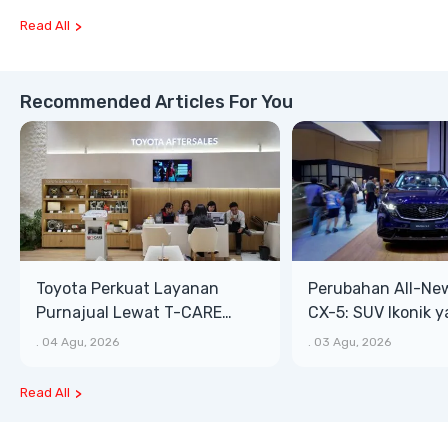
Read All
Recommended Articles For You
Toyota Perkuat Layanan
Perubahan All-Ne
Purnajual Lewat T-CARE
CX-5: SUV Ikonik 
XTRA, Manfaat Lebih Besar
Bongsor, Mewah, 
.
04 Agu, 2026
.
03 Agu, 2026
Read All