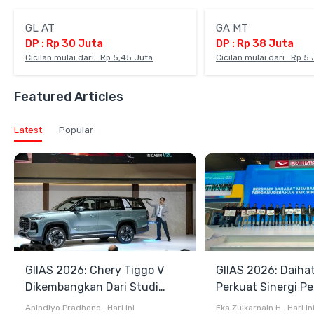
GL AT
GA MT
DP : Rp 30 Juta
DP : Rp 38 Juta
Cicilan mulai dari : Rp 5,45 Juta
Cicilan mulai dari : Rp 5
Featured Articles
Latest
Popular
GIIAS 2026: Chery Tiggo V
GIIAS 2026: Daiha
Dikembangkan Dari Studi
Perkuat Sinergi P
Komprehensif di Indonesia
dan Industri Otom
Anindiyo Pradhono
.
Hari ini
Eka Zulkarnain H
.
Hari in