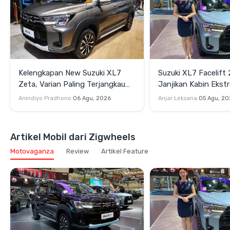
Kelengkapan New Suzuki XL7
Suzuki XL7 Facelift
Zeta, Varian Paling Terjangkau
Janjikan Kabin Ekst
yang Layak Dilirik
dan Perangkat Hibur
Anindiyo Pradhono
06 Agu, 2026
Anjar Leksana
05 Agu, 20
Artikel Mobil dari Zigwheels
Motovaganza
Review
Artikel Feature