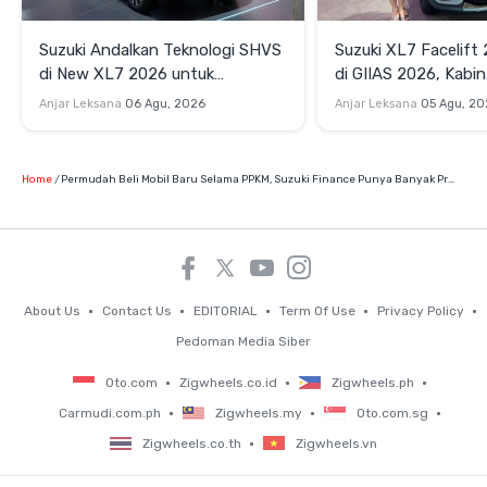
Suzuki Andalkan Teknologi SHVS
Suzuki XL7 Facelift
di New XL7 2026 untuk
di GIIAS 2026, Kabi
Mendukung Efisiensi Berkendara
Fitur Hiburan Lengk
Anjar Leksana
06 Agu, 2026
Anjar Leksana
05 Agu, 20
Home
Permudah Beli Mobil Baru Selama PPKM, Suzuki Finance Punya Banyak Promo Menarik
About Us
Contact Us
EDITORIAL
Term Of Use
Privacy Policy
Pedoman Media Siber
Oto.com
Zigwheels.co.id
Zigwheels.ph
Carmudi.com.ph
Zigwheels.my
Oto.com.sg
Zigwheels.co.th
Zigwheels.vn