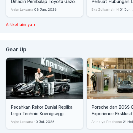
Dihadiri Pembalap Toyota Gazoo
Perkuat Hubungan D
Racing
Dengan Komunitas
Anjar Leksana
08 Jun, 2026
Eka Zulkarnain H
01 Jun,
Artikel lainnya
Gear Up
Pecahkan Rekor Dunia! Replika
Porsche dan BOSS 
Lego Technic Koenigsegg
Experience Eksklusif
Sadair's Spear Ukuran Asli Sukses
Senayan, Hadirkan 
Anjar Leksana
10 Jul, 2026
Anindiyo Pradhono
21 Me
Melesat 111 Km/Jam
Gaya Hidup dan Mob