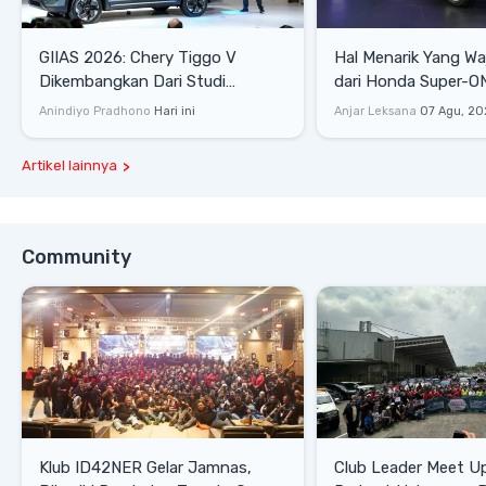
GIIAS 2026: Chery Tiggo V
Hal Menarik Yang Waj
Dikembangkan Dari Studi
dari Honda Super-ONE Sel
Komprehensif di Indonesia
Harga
Anindiyo Pradhono
Hari ini
Anjar Leksana
07 Agu, 20
Artikel lainnya
Community
Klub ID42NER Gelar Jamnas,
Club Leader Meet U