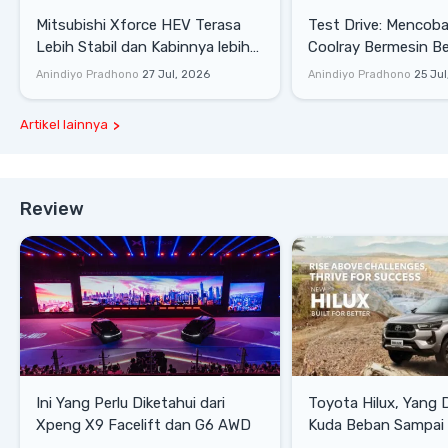
Mitsubishi Xforce HEV Terasa
Test Drive: Mencoba Geely
Lebih Stabil dan Kabinnya lebih
Coolray Bermesin B
Senyap
di Sirkuit Mandalika
Anindiyo Pradhono
27 Jul, 2026
Anindiyo Pradhono
25 Jul
Artikel lainnya
Review
Ini Yang Perlu Diketahui dari
Toyota Hilux, Yang 
Xpeng X9 Facelift dan G6 AWD
Kuda Beban Sampai 
Lifestyle