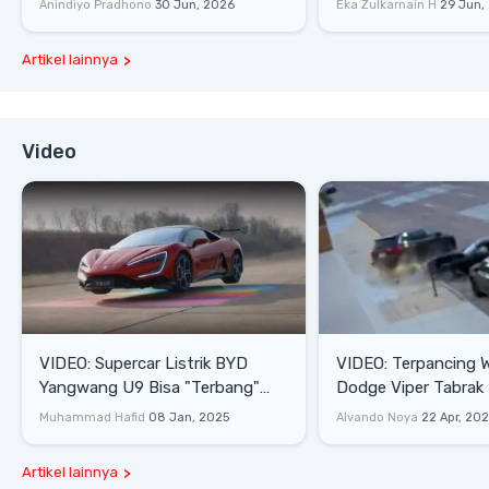
Anindiyo Pradhono
30 Jun, 2026
Eka Zulkarnain H
29 Jun,
Artikel lainnya
Video
VIDEO: Supercar Listrik BYD
VIDEO: Terpancing W
Yangwang U9 Bisa "Terbang"
Dodge Viper Tabrak M
Lewati Rintangan
Saat Burnout
Muhammad Hafid
08 Jan, 2025
Alvando Noya
22 Apr, 20
Artikel lainnya