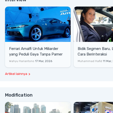
Ferrari Amalfi Untuk Miliarder
Bidik Segmen Baru,
yang Peduli Gaya Tanpa Pamer
Cara Berinteraksi
Wahyu Hariantono
17 Mar, 2026
Muhammad Hafid
11 Mar,
Artikel lainnya
Modification