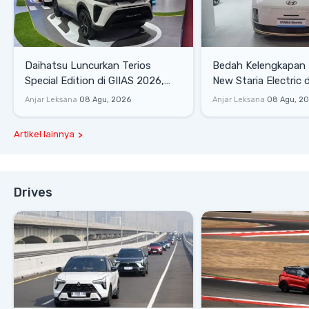
Daihatsu Luncurkan Terios
Bedah Kelengkapan
Special Edition di GIIAS 2026,
New Staria Electric 
Stok Terbatas
yang Dikenalkan di 
Anjar Leksana
08 Agu, 2026
Anjar Leksana
08 Agu, 2
Artikel lainnya
Drives