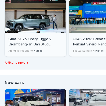
GIIAS 2026: Chery Tiggo V
GIIAS 2026: Daihats
Dikembangkan Dari Studi
Perkuat Sinergi Pen
Komprehensif di Indonesia
Industri Otomotif
Anindiyo Pradhono
Hari ini
Eka Zulkarnain H
Hari ini
Artikel lainnya
New cars