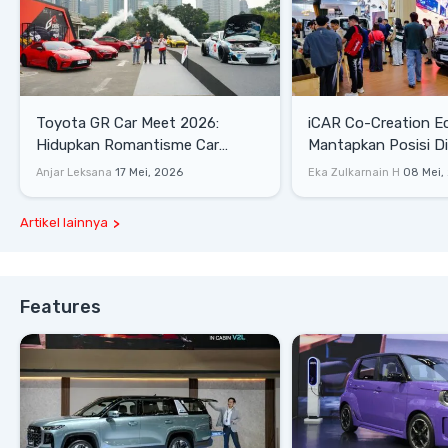
Toyota GR Car Meet 2026:
iCAR Co-Creation E
Hidupkan Romantisme Car
Mantapkan Posisi D
Culture Era 90-an
Gaya Hidup
Anjar Leksana
17 Mei, 2026
Eka Zulkarnain H
08 Mei,
Artikel lainnya
Features