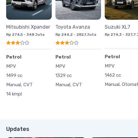
Mitsubishi Xpander
Toyota Avanza
Suzuki XL7
Rp 274,5 - 348 Juta
Rp 244,2 - 282,1 Juta
Rp 274,3 - 327,7
Petrol
Petrol
Petrol
MPV
MPV
MPV
1462 cc
1499 cc
1329 cc
Manual, Otomat
Manual, CVT
Manual, CVT
14 kmpl
Updates