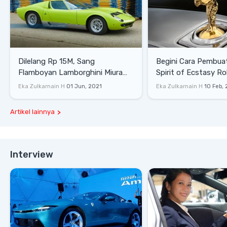
Dilelang Rp 15M, Sang
Begini Cara Pembua
Flamboyan Lamborghini Miura
Spirit of Ecstasy Ro
P400 S
Eka Zulkarnain H
01 Jun, 2021
Eka Zulkarnain H
10 Feb,
Artikel lainnya
Interview