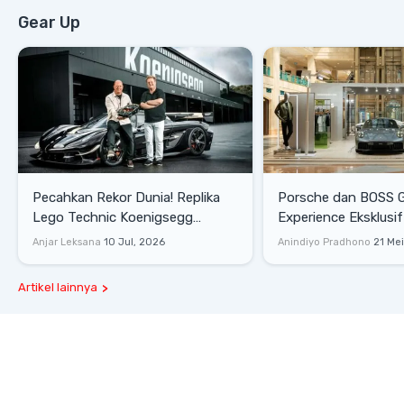
Gear Up
Pecahkan Rekor Dunia! Replika
Porsche dan BOSS 
Lego Technic Koenigsegg
Experience Eksklusif
Sadair's Spear Ukuran Asli Sukses
Senayan, Hadirkan 
Anjar Leksana
10 Jul, 2026
Anindiyo Pradhono
21 Me
Melesat 111 Km/Jam
Gaya Hidup dan Mob
Artikel lainnya