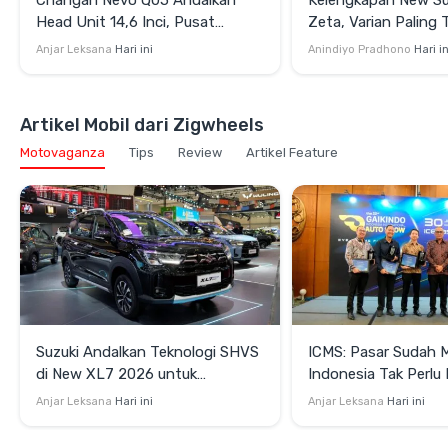
Changan Nevo Q05 Andalkan
Kelengkapan New Su
Head Unit 14,6 Inci, Pusat
Zeta, Varian Paling 
Kendali Aneka Fungsi
yang Layak Dilirik
Anjar Leksana
Hari ini
Anindiyo Pradhono
Hari in
Artikel Mobil dari Zigwheels
Motovaganza
Tips
Review
Artikel Feature
Suzuki Andalkan Teknologi SHVS
ICMS: Pasar Sudah 
di New XL7 2026 untuk
Indonesia Tak Perl
Mendukung Efisiensi Berkendara
Satu Teknologi Elektr
Anjar Leksana
Hari ini
Anjar Leksana
Hari ini