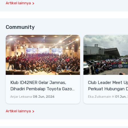
Artikel lainnya
Community
Klub ID42NER Gelar Jamnas,
Club Leader Meet U
Dihadiri Pembalap Toyota Gazoo
Perkuat Hubungan D
Racing
Dengan Komunitas
Anjar Leksana
08 Jun, 2026
Eka Zulkarnain H
01 Jun,
Artikel lainnya