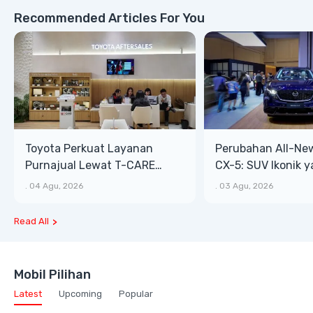
Recommended Articles For You
Toyota Perkuat Layanan
Perubahan All-Ne
Purnajual Lewat T-CARE
CX-5: SUV Ikonik 
XTRA, Manfaat Lebih Besar
Bongsor, Mewah, 
.
04 Agu, 2026
.
03 Agu, 2026
Read All
Mobil Pilihan
Latest
Upcoming
Popular