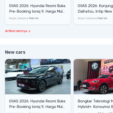
GIIAS 2026: Hyundai Resmi Buka
GIIAS 2026: Kunjung
Pre-Booking Ioniq 9, Harga Mulai
Daihatsu, Intip New 
Rp1,49 Miliar
SE hingga Gran Max 
Anjar Leksana
Hari ini
Anjar Leksana
Hari ini
Artikel lainnya
New cars
GIIAS 2026: Hyundai Resmi Buka
Bongkar Teknologi 
Pre-Booking Ioniq 9, Harga Mulai
Hybrid+: Konsumsi 
Rp1,49 Miliar
Tembus 27,7 Km/Lit