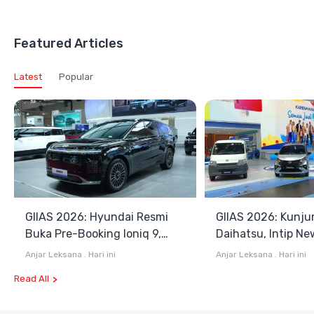
Featured Articles
Latest
Popular
GIIAS 2026: Hyundai Resmi
GIIAS 2026: Kunju
Buka Pre-Booking Ioniq 9,
Daihatsu, Intip Ne
Harga Mulai Rp1,49 Miliar
Terios SE hingga 
Anjar Leksana
.
Hari ini
Anjar Leksana
.
Hari ini
Blind Van
Read All