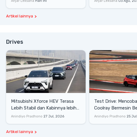
Anjar Leksana
Hari ini
Anjar Leksana
03 Agu, 20
Artikel lainnya
Drives
Mitsubishi Xforce HEV Terasa
Test Drive: Mencoba Geely
Lebih Stabil dan Kabinnya lebih
Coolray Bermesin B
Senyap
di Sirkuit Mandalika
Anindiyo Pradhono
27 Jul, 2026
Anindiyo Pradhono
25 Jul
Artikel lainnya