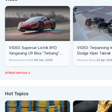
VIDEO: Supercar Listrik BYD
VIDEO: Terpancing W
Yangwang U9 Bisa "Terbang"
Dodge Viper Tabrak M
Lewati Rintangan
Saat Burnout
Muhammad Hafid
08 Jan, 2025
Alvando Noya
22 Apr, 20
Artikel lainnya
Hot Topics