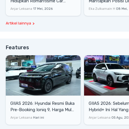
Hidupkan Romantisme Car
Mantapkan Posisi D
Culture Era 90-an
Gaya Hidup
Anjar Leksana
17 Mei, 2026
Eka Zulkarnain H
08 Mei,
Artikel lainnya
Features
GIIAS 2026: Hyundai Resmi Buka
GIIAS 2026: Sebelum
Pre-Booking Ioniq 9, Harga Mulai
Hybrid+ Ini Hal Yang
Rp1,49 Miliar
Diketahui
Anjar Leksana
Hari ini
Anjar Leksana
05 Agu, 20