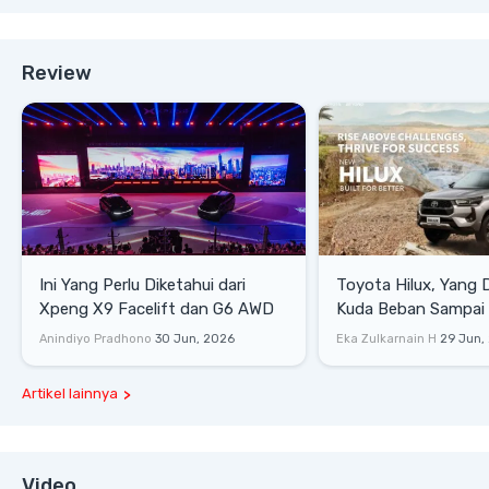
Review
Ini Yang Perlu Diketahui dari
Toyota Hilux, Yang 
Xpeng X9 Facelift dan G6 AWD
Kuda Beban Sampai 
Lifestyle
Anindiyo Pradhono
30 Jun, 2026
Eka Zulkarnain H
29 Jun,
Artikel lainnya
Video