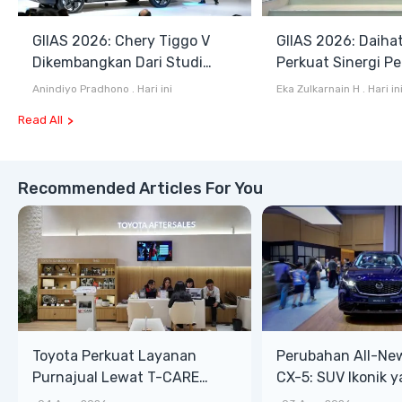
GIIAS 2026: Chery Tiggo V
GIIAS 2026: Daiha
Dikembangkan Dari Studi
Perkuat Sinergi P
Komprehensif di Indonesia
dan Industri Otom
Anindiyo Pradhono
.
Hari ini
Eka Zulkarnain H
.
Hari in
Read All
Recommended Articles For You
Toyota Perkuat Layanan
Perubahan All-Ne
Purnajual Lewat T-CARE
CX-5: SUV Ikonik 
XTRA, Manfaat Lebih Besar
Bongsor, Mewah, 