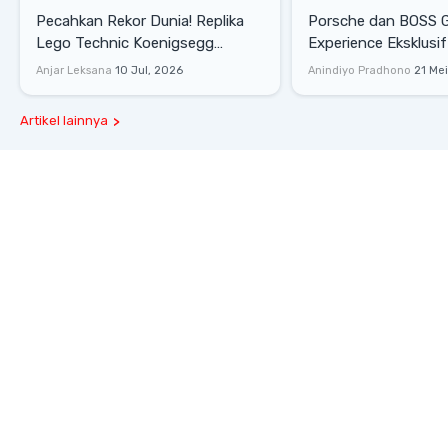
Pecahkan Rekor Dunia! Replika
Porsche dan BOSS 
Lego Technic Koenigsegg
Experience Eksklusif
Sadair's Spear Ukuran Asli Sukses
Senayan, Hadirkan 
Anjar Leksana
10 Jul, 2026
Anindiyo Pradhono
21 Me
Melesat 111 Km/Jam
Gaya Hidup dan Mob
Artikel lainnya