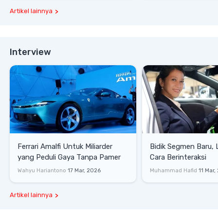
Artikel lainnya
Interview
Ferrari Amalfi Untuk Miliarder
Bidik Segmen Baru,
yang Peduli Gaya Tanpa Pamer
Cara Berinteraksi
Wahyu Hariantono
17 Mar, 2026
Muhammad Hafid
11 Mar,
Artikel lainnya