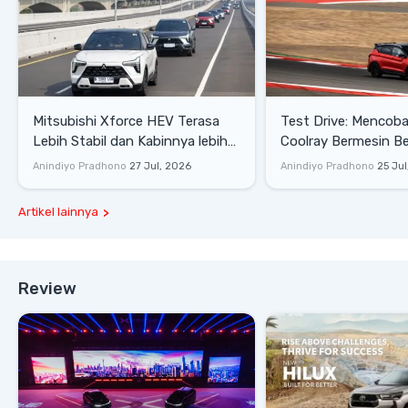
Mitsubishi Xforce HEV Terasa
Test Drive: Mencoba Geely
Lebih Stabil dan Kabinnya lebih
Coolray Bermesin B
Senyap
di Sirkuit Mandalika
Anindiyo Pradhono
27 Jul, 2026
Anindiyo Pradhono
25 Jul
Artikel lainnya
Review