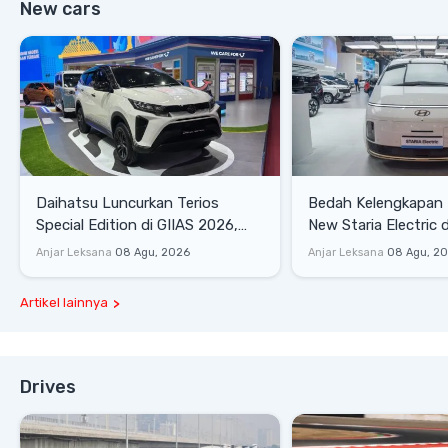
New cars
Daihatsu Luncurkan Terios
Bedah Kelengkapan
Special Edition di GIIAS 2026,
New Staria Electric 
Stok Terbatas
yang Dikenalkan di 
Anjar Leksana
08 Agu, 2026
Anjar Leksana
08 Agu, 2
Artikel lainnya
Drives