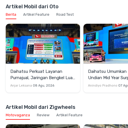
Artikel Mobil dari Oto
Berita
Artikel Feature
Road Test
Daihatsu Perkuat Layanan
Daihatsu Umumkan
Purnajual, Jaringan Bengkel Luas
Undian Mid Year Sur
hingga Garansi Suku Cadang 24
2026
Anjar Leksana
08 Agu, 2026
Anindiyo Pradhono
07 Ag
Jam
Artikel Mobil dari Zigwheels
Motovaganza
Review
Artikel Feature