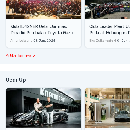
Klub ID42NER Gelar Jamnas,
Club Leader Meet U
Dihadiri Pembalap Toyota Gazoo
Perkuat Hubungan D
Racing
Dengan Komunitas
Anjar Leksana
08 Jun, 2026
Eka Zulkarnain H
01 Jun,
Artikel lainnya
Gear Up