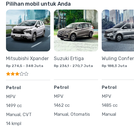
Pilihan mobil untuk Anda
Mitsubishi Xpander
Suzuki Ertiga
Wuling Confe
Rp 274,5 - 348 Juta
Rp 236,1 - 270,7 Juta
Rp 188,3 Juta
Petrol
Petrol
Petrol
MPV
MPV
MPV
1462 cc
1485 cc
1499 cc
Manual, Otomatis
Manual
Manual, CVT
14 kmpl