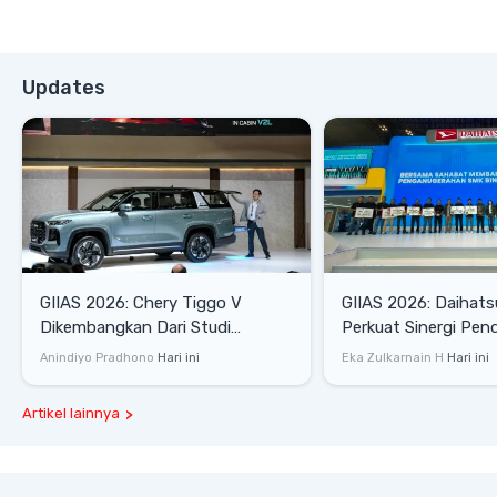
Updates
GIIAS 2026: Chery Tiggo V
GIIAS 2026: Daihats
Dikembangkan Dari Studi
Perkuat Sinergi Pen
Komprehensif di Indonesia
Industri Otomotif
Anindiyo Pradhono
Hari ini
Eka Zulkarnain H
Hari ini
Artikel lainnya