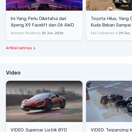
Ini Yang Perlu Diketahui dari
Toyota Hilux, Yang 
Xpeng X9 Facelift dan G6 AWD
Kuda Beban Sampai 
Lifestyle
Anindiyo Pradhono
30 Jun, 2026
Eka Zulkarnain H
29 Jun,
Artikel lainnya
Video
VIDEO: Supercar Listrik BYD
VIDEO: Terpancing W