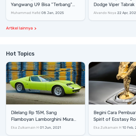
Yangwang U9 Bisa "Terbang"
Dodge Viper Tabrak M
Lewati Rintangan
Saat Burnout
Muhammad Hafid
08 Jan, 2025
Alvando Noya
22 Apr, 20
Artikel lainnya
Hot Topics
Dilelang Rp 15M, Sang
Begini Cara Pembua
Flamboyan Lamborghini Miura
Spirit of Ecstasy Ro
P400 S
Eka Zulkarnain H
01 Jun, 2021
Eka Zulkarnain H
10 Feb,