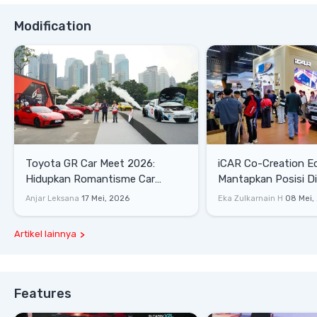
Modification
Toyota GR Car Meet 2026:
iCAR Co-Creation E
Hidupkan Romantisme Car
Mantapkan Posisi D
Culture Era 90-an
Gaya Hidup
Anjar Leksana
17 Mei, 2026
Eka Zulkarnain H
08 Mei,
Artikel lainnya
Features