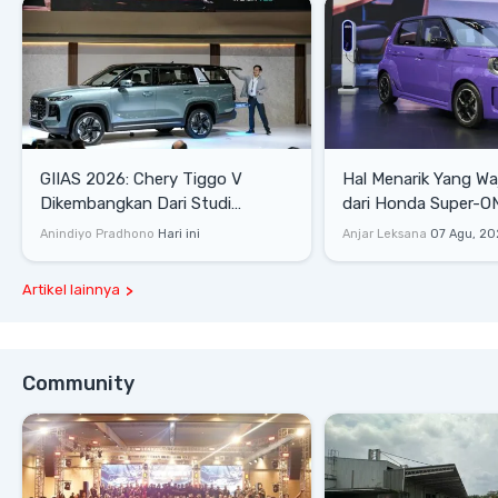
GIIAS 2026: Chery Tiggo V
Hal Menarik Yang Waj
Dikembangkan Dari Studi
dari Honda Super-ONE Sel
Komprehensif di Indonesia
Harga
Anindiyo Pradhono
Hari ini
Anjar Leksana
07 Agu, 20
Artikel lainnya
Community