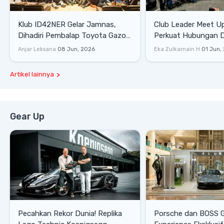
Klub ID42NER Gelar Jamnas,
Club Leader Meet U
Dihadiri Pembalap Toyota Gazoo
Perkuat Hubungan D
Racing
Dengan Komunitas
Anjar Leksana
08 Jun, 2026
Eka Zulkarnain H
01 Jun,
Artikel lainnya
Gear Up
Pecahkan Rekor Dunia! Replika
Porsche dan BOSS 