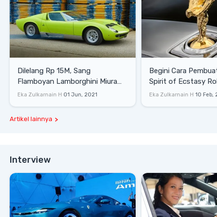
Dilelang Rp 15M, Sang
Begini Cara Pembua
Flamboyan Lamborghini Miura
Spirit of Ecstasy Ro
P400 S
Eka Zulkarnain H
01 Jun, 2021
Eka Zulkarnain H
10 Feb,
Artikel lainnya
Interview