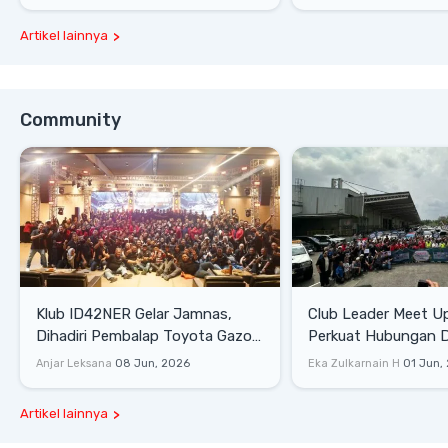
Artikel lainnya
Community
Klub ID42NER Gelar Jamnas,
Club Leader Meet U
Dihadiri Pembalap Toyota Gazoo
Perkuat Hubungan D
Racing
Dengan Komunitas
Anjar Leksana
08 Jun, 2026
Eka Zulkarnain H
01 Jun,
Artikel lainnya