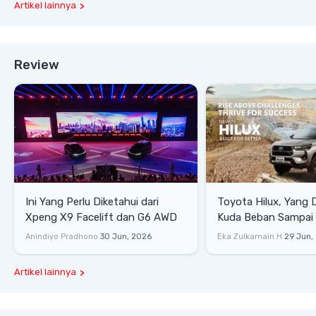
Artikel lainnya
Review
Ini Yang Perlu Diketahui dari
Toyota Hilux, Yang 
Xpeng X9 Facelift dan G6 AWD
Kuda Beban Sampai 
Lifestyle
Anindiyo Pradhono
30 Jun, 2026
Eka Zulkarnain H
29 Jun,
Artikel lainnya