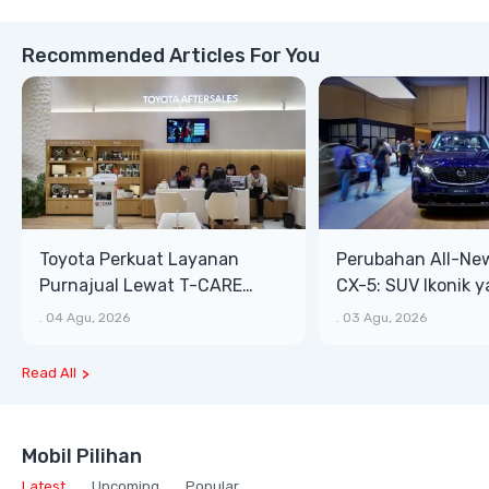
Recommended Articles For You
Toyota Perkuat Layanan
Perubahan All-Ne
Purnajual Lewat T-CARE
CX-5: SUV Ikonik 
XTRA, Manfaat Lebih Besar
Bongsor, Mewah, 
.
04 Agu, 2026
.
03 Agu, 2026
Read All
Mobil Pilihan
Latest
Upcoming
Popular