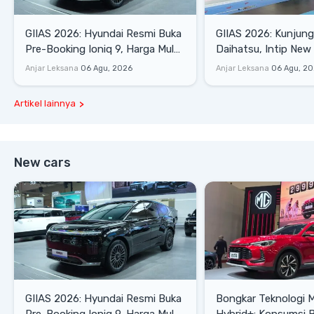
GIIAS 2026: Hyundai Resmi Buka
GIIAS 2026: Kunjung
Pre-Booking Ioniq 9, Harga Mulai
Daihatsu, Intip New 
Rp1,49 Miliar
SE hingga Gran Max 
Anjar Leksana
06 Agu, 2026
Anjar Leksana
06 Agu, 2
Artikel lainnya
New cars
GIIAS 2026: Hyundai Resmi Buka
Bongkar Teknologi 
Pre-Booking Ioniq 9, Harga Mulai
Hybrid+: Konsumsi 