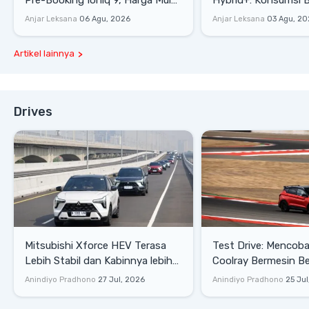
Rp1,49 Miliar
Tembus 27,7 Km/Lit
Anjar Leksana
06 Agu, 2026
Anjar Leksana
03 Agu, 20
Artikel lainnya
Drives
Mitsubishi Xforce HEV Terasa
Test Drive: Mencoba Geely
Lebih Stabil dan Kabinnya lebih
Coolray Bermesin B
Senyap
di Sirkuit Mandalika
Anindiyo Pradhono
27 Jul, 2026
Anindiyo Pradhono
25 Jul