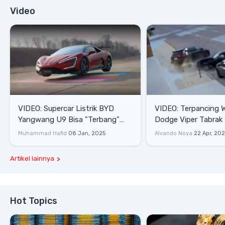
Video
VIDEO: Supercar Listrik BYD
VIDEO: Terpancing W
Yangwang U9 Bisa "Terbang"
Dodge Viper Tabrak M
Lewati Rintangan
Saat Burnout
Muhammad Hafid
08 Jan, 2025
Alvando Noya
22 Apr, 20
Artikel lainnya
Hot Topics