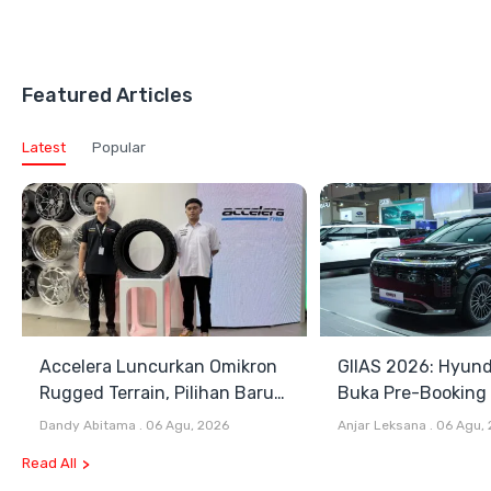
Featured Articles
Latest
Popular
Accelera Luncurkan Omikron
GIIAS 2026: Hyund
Rugged Terrain, Pilihan Baru
Buka Pre-Booking I
Antara All Terrain dan Mud
Harga Mulai Rp1,49
Dandy Abitama
.
06 Agu, 2026
Anjar Leksana
.
06 Agu,
Terrain
Read All