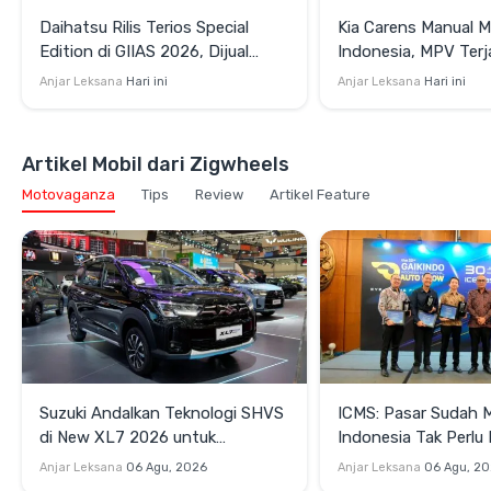
Daihatsu Rilis Terios Special
Kia Carens Manual M
Edition di GIIAS 2026, Dijual
Indonesia, MPV Terj
Terbatas Rp264,35 Juta
Bidik Keluarga dan P
Anjar Leksana
Hari ini
Anjar Leksana
Hari ini
Artikel Mobil dari Zigwheels
Motovaganza
Tips
Review
Artikel Feature
Suzuki Andalkan Teknologi SHVS
ICMS: Pasar Sudah 
di New XL7 2026 untuk
Indonesia Tak Perl
Mendukung Efisiensi Berkendara
Satu Teknologi Elektr
Anjar Leksana
06 Agu, 2026
Anjar Leksana
06 Agu, 2