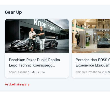
Gear Up
Pecahkan Rekor Dunia! Replika
Porsche dan BOSS 
Lego Technic Koenigsegg
Experience Eksklusif
Sadair's Spear Ukuran Asli Sukses
Senayan, Hadirkan 
Anjar Leksana
10 Jul, 2026
Anindiyo Pradhono
21 Me
Melesat 111 Km/Jam
Gaya Hidup dan Mob
Artikel lainnya