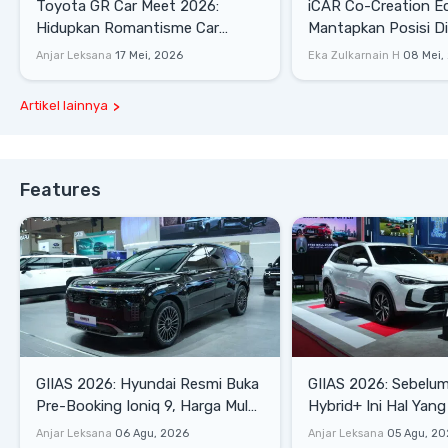
Toyota GR Car Meet 2026:
iCAR Co-Creation E
Hidupkan Romantisme Car
Mantapkan Posisi D
Culture Era 90-an
Gaya Hidup
Anjar Leksana
17 Mei, 2026
Eka Zulkarnain H
08 Mei,
Artikel lainnya
Features
GIIAS 2026: Hyundai Resmi Buka
GIIAS 2026: Sebelum
Pre-Booking Ioniq 9, Harga Mulai
Hybrid+ Ini Hal Yang
Rp1,49 Miliar
Diketahui
Anjar Leksana
06 Agu, 2026
Anjar Leksana
05 Agu, 20