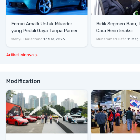
Ferrari Amalfi Untuk Miliarder
Bidik Segmen Baru,
yang Peduli Gaya Tanpa Pamer
Cara Berinteraksi
Wahyu Hariantono
17 Mar, 2026
Muhammad Hafid
11 Mar,
Artikel lainnya
Modification