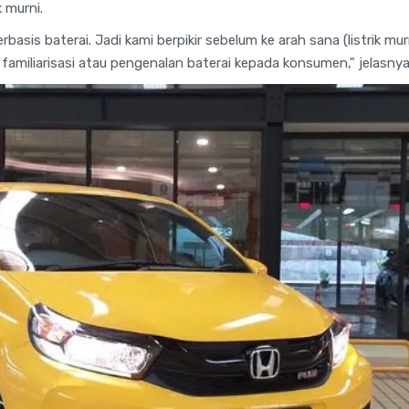
 murni.
erbasis baterai. Jadi kami berpikir sebelum ke arah sana (listrik m
lu familiarisasi atau pengenalan baterai kepada konsumen," jelasnya