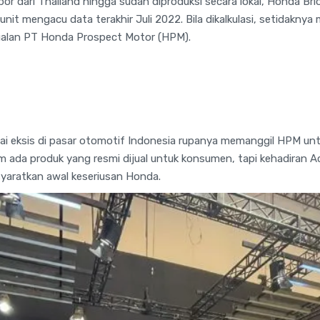
or dari Thailand hingga sudah diproduksi secara lokal, Honda Br
it mengacu data terakhir Juli 2022. Bila dikalkulasi, setidaknya m
jualan PT Honda Prospect Motor (HPM).
ulai eksis di pasar otomotif Indonesia rupanya memanggil HPM untu
 ada produk yang resmi dijual untuk konsumen, tapi kehadiran A
yaratkan awal keseriusan Honda.