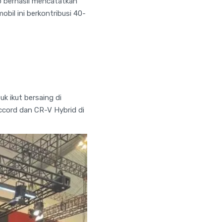
io berhasil mencatatkan
obil ini berkontribusi 40-
k ikut bersaing di
ccord dan CR-V Hybrid di