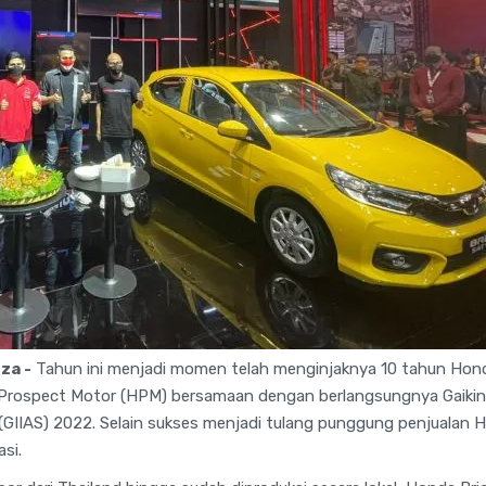
za -
Tahun ini menjadi momen telah menginjaknya 10 tahun Hond
 Prospect Motor (HPM) bersamaan dengan berlangsungnya Gaikin
(GIIAS) 2022. Selain sukses menjadi tulang punggung penjualan H
asi.