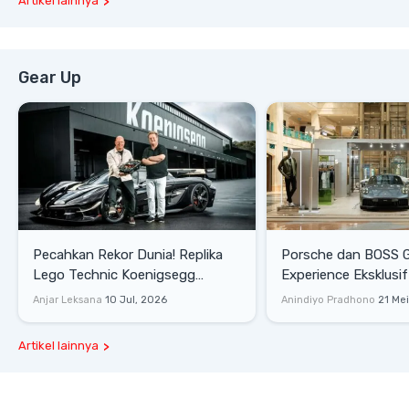
Artikel lainnya
Gear Up
Pecahkan Rekor Dunia! Replika
Porsche dan BOSS 
Lego Technic Koenigsegg
Experience Eksklusif
Sadair's Spear Ukuran Asli Sukses
Senayan, Hadirkan 
Anjar Leksana
10 Jul, 2026
Anindiyo Pradhono
21 Me
Melesat 111 Km/Jam
Gaya Hidup dan Mob
Artikel lainnya