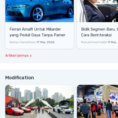
Ferrari Amalfi Untuk Miliarder
Bidik Segmen Baru,
yang Peduli Gaya Tanpa Pamer
Cara Berinteraksi
Wahyu Hariantono
17 Mar, 2026
Muhammad Hafid
11 Mar,
Artikel lainnya
Modification