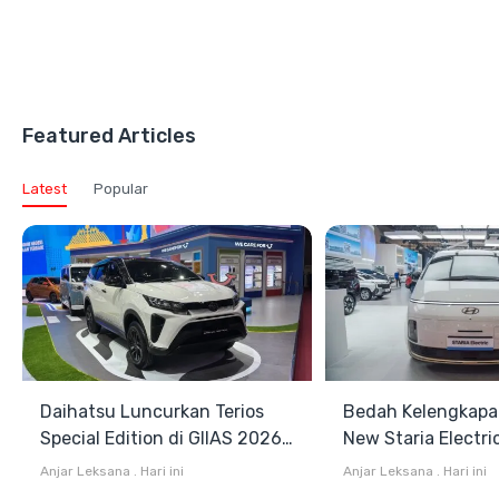
Featured Articles
Latest
Popular
Daihatsu Luncurkan Terios
Bedah Kelengkapa
Special Edition di GIIAS 2026,
New Staria Electri
Stok Terbatas
Hybrid yang Diken
Anjar Leksana
.
Hari ini
Anjar Leksana
.
Hari ini
GIIAS 2026