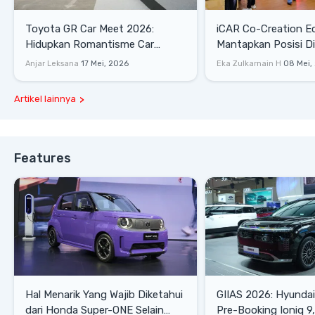
Toyota GR Car Meet 2026:
iCAR Co-Creation E
Hidupkan Romantisme Car
Mantapkan Posisi D
Culture Era 90-an
Gaya Hidup
Anjar Leksana
17 Mei, 2026
Eka Zulkarnain H
08 Mei,
Artikel lainnya
Features
Hal Menarik Yang Wajib Diketahui
GIIAS 2026: Hyunda
dari Honda Super-ONE Selain
Pre-Booking Ioniq 9,