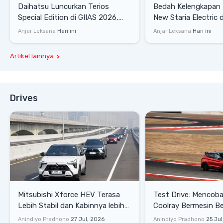
Daihatsu Luncurkan Terios
Bedah Kelengkapan
Special Edition di GIIAS 2026,
New Staria Electric 
Stok Terbatas
yang Dikenalkan di 
Anjar Leksana
Hari ini
Anjar Leksana
Hari ini
Artikel lainnya
Drives
Mitsubishi Xforce HEV Terasa
Test Drive: Mencoba Geely
Lebih Stabil dan Kabinnya lebih
Coolray Bermesin B
Senyap
di Sirkuit Mandalika
Anindiyo Pradhono
27 Jul, 2026
Anindiyo Pradhono
25 Jul