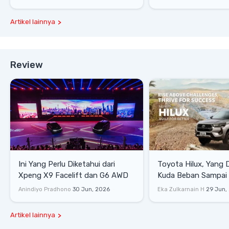
Artikel lainnya
Review
Ini Yang Perlu Diketahui dari
Toyota Hilux, Yang 
Xpeng X9 Facelift dan G6 AWD
Kuda Beban Sampai 
Lifestyle
Anindiyo Pradhono
30 Jun, 2026
Eka Zulkarnain H
29 Jun,
Artikel lainnya