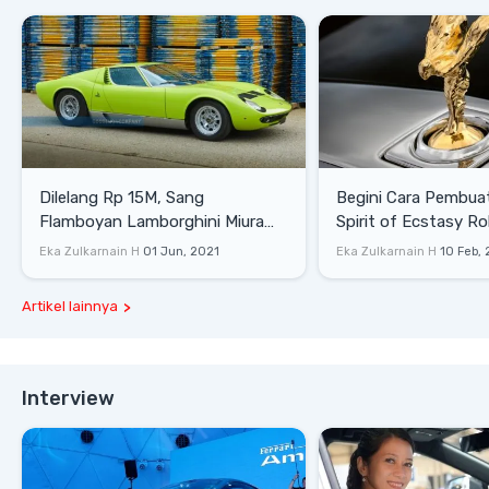
Dilelang Rp 15M, Sang
Begini Cara Pembua
Flamboyan Lamborghini Miura
Spirit of Ecstasy Ro
P400 S
Eka Zulkarnain H
01 Jun, 2021
Eka Zulkarnain H
10 Feb,
Artikel lainnya
Interview