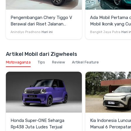
Pengembangan Chery Tiggo V
Ada Mobil Pertama di
Berawal dari Riset Jalanan
Mobil Ikonik yang Cu
Indonesia
di GIIAS 2026
Anindiyo Pradhono
Hari ini
Bangkit Jaya Putra
Hari i
Artikel Mobil dari Zigwheels
Motovaganza
Tips
Review
Artikel Feature
Honda Super-ONE Seharga
Kia Indonesia Luncu
Rp438 Juta Ludes Terjual
Manual 6 Percepata