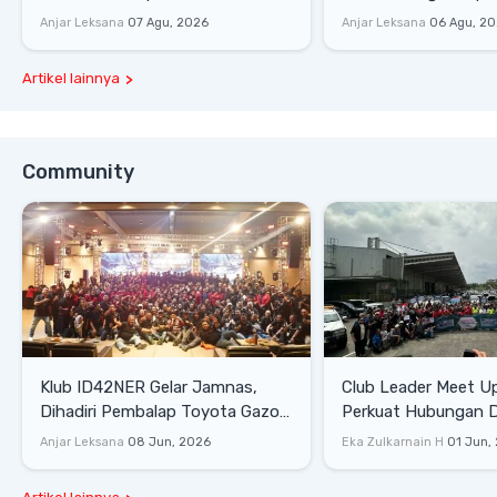
Harga
Rp1,49 Miliar
Anjar Leksana
07 Agu, 2026
Anjar Leksana
06 Agu, 2
Artikel lainnya
Community
Klub ID42NER Gelar Jamnas,
Club Leader Meet U
Dihadiri Pembalap Toyota Gazoo
Perkuat Hubungan D
Racing
Dengan Komunitas
Anjar Leksana
08 Jun, 2026
Eka Zulkarnain H
01 Jun,