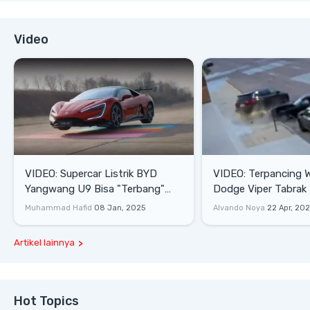
Video
VIDEO: Supercar Listrik BYD
VIDEO: Terpancing W
Yangwang U9 Bisa "Terbang"
Dodge Viper Tabrak M
Lewati Rintangan
Saat Burnout
Muhammad Hafid
08 Jan, 2025
Alvando Noya
22 Apr, 20
Artikel lainnya
Hot Topics