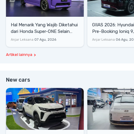
Hal Menarik Yang Wajib Diketahui
GIIAS 2026: Hyunda
dari Honda Super-ONE Selain
Pre-Booking Ioniq 9,
Harga
Rp1,49 Miliar
Anjar Leksana
07 Agu, 2026
Anjar Leksana
06 Agu, 2
Artikel lainnya
New cars