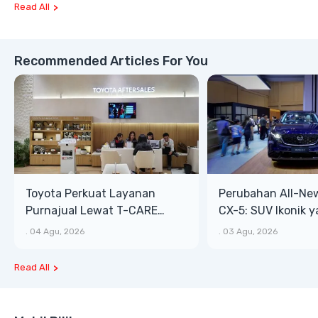
Read All
Recommended Articles For You
Toyota Perkuat Layanan
Perubahan All-Ne
Purnajual Lewat T-CARE
CX-5: SUV Ikonik 
XTRA, Manfaat Lebih Besar
Bongsor, Mewah, 
.
04 Agu, 2026
.
03 Agu, 2026
Read All