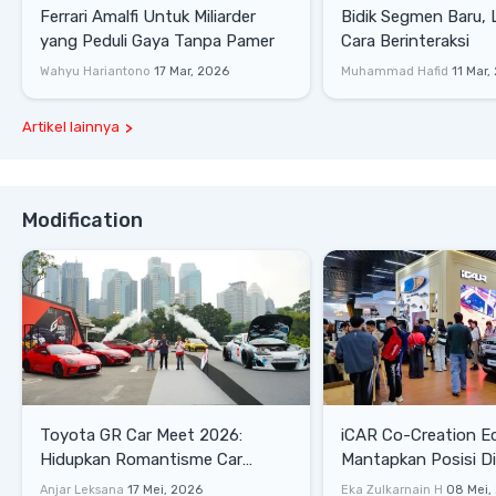
Ferrari Amalfi Untuk Miliarder
Bidik Segmen Baru,
yang Peduli Gaya Tanpa Pamer
Cara Berinteraksi
Wahyu Hariantono
17 Mar, 2026
Muhammad Hafid
11 Mar,
Artikel lainnya
Modification
Toyota GR Car Meet 2026:
iCAR Co-Creation E
Hidupkan Romantisme Car
Mantapkan Posisi D
Culture Era 90-an
Gaya Hidup
Anjar Leksana
17 Mei, 2026
Eka Zulkarnain H
08 Mei,