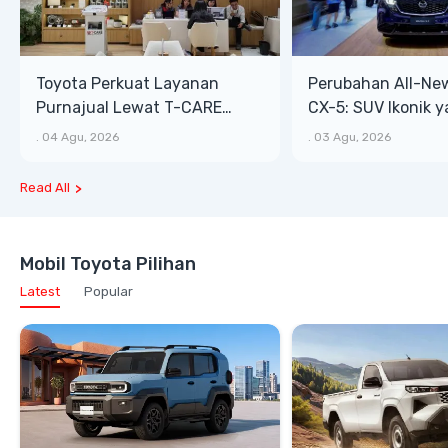
Toyota Perkuat Layanan
Perubahan All-Ne
Purnajual Lewat T-CARE
CX-5: SUV Ikonik 
XTRA, Manfaat Lebih Besar
Bongsor, Mewah, 
.
04 Agu, 2026
.
03 Agu, 2026
Read All
Mobil Toyota Pilihan
Latest
Popular