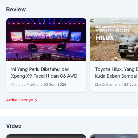
Review
Ini Yang Perlu Diketahui dari
Toyota Hilux, Yang 
Xpeng X9 Facelift dan G6 AWD
Kuda Beban Sampai 
Lifestyle
Anindiyo Pradhono
30 Jun, 2026
Eka Zulkarnain H
29 Jun,
Artikel lainnya
Video