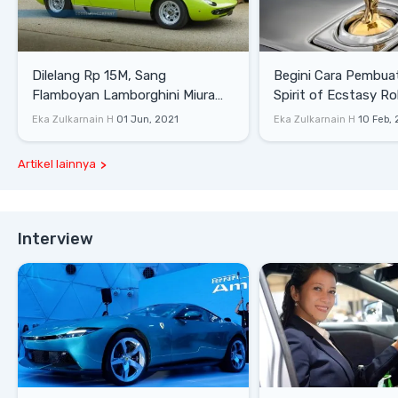
Dilelang Rp 15M, Sang
Begini Cara Pembua
Flamboyan Lamborghini Miura
Spirit of Ecstasy Ro
P400 S
Eka Zulkarnain H
01 Jun, 2021
Eka Zulkarnain H
10 Feb,
Artikel lainnya
Interview