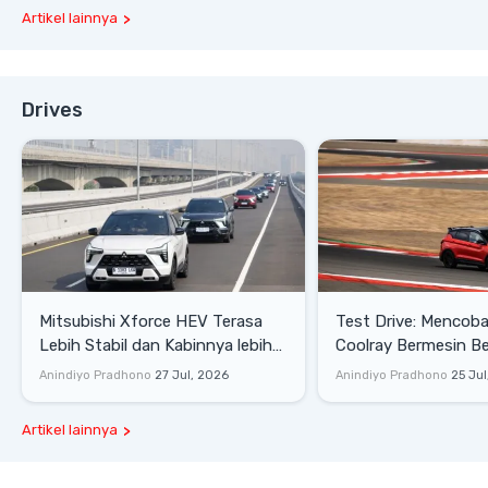
Artikel lainnya
Drives
Mitsubishi Xforce HEV Terasa
Test Drive: Mencoba Geely
Lebih Stabil dan Kabinnya lebih
Coolray Bermesin B
Senyap
di Sirkuit Mandalika
Anindiyo Pradhono
27 Jul, 2026
Anindiyo Pradhono
25 Jul
Artikel lainnya