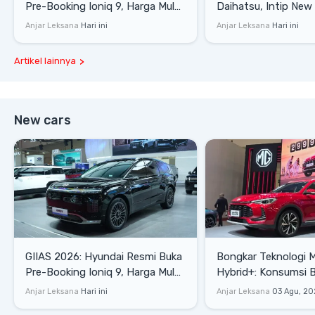
Pre-Booking Ioniq 9, Harga Mulai
Daihatsu, Intip New 
Rp1,49 Miliar
SE hingga Gran Max 
Anjar Leksana
Hari ini
Anjar Leksana
Hari ini
Artikel lainnya
New cars
GIIAS 2026: Hyundai Resmi Buka
Bongkar Teknologi 
Pre-Booking Ioniq 9, Harga Mulai
Hybrid+: Konsumsi 
Rp1,49 Miliar
Tembus 27,7 Km/Lit
Anjar Leksana
Hari ini
Anjar Leksana
03 Agu, 20