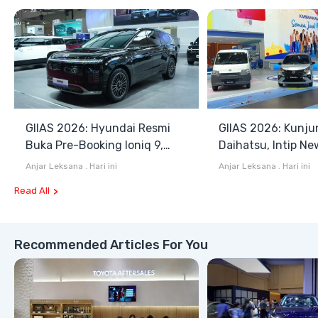
GIIAS 2026: Hyundai Resmi
GIIAS 2026: Kunju
Buka Pre-Booking Ioniq 9,
Daihatsu, Intip Ne
Harga Mulai Rp1,49 Miliar
Terios SE hingga 
Anjar Leksana
.
Hari ini
Anjar Leksana
.
Hari ini
Blind Van
Read All
Recommended Articles For You