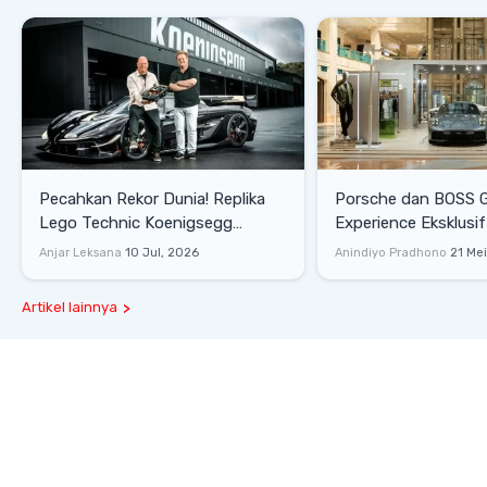
Pecahkan Rekor Dunia! Replika
Porsche dan BOSS 
Lego Technic Koenigsegg
Experience Eksklusif
Sadair's Spear Ukuran Asli Sukses
Senayan, Hadirkan 
Anjar Leksana
10 Jul, 2026
Anindiyo Pradhono
21 Me
Melesat 111 Km/Jam
Gaya Hidup dan Mob
Artikel lainnya