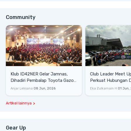
Community
Klub ID42NER Gelar Jamnas,
Club Leader Meet U
Dihadiri Pembalap Toyota Gazoo
Perkuat Hubungan D
Racing
Dengan Komunitas
Anjar Leksana
08 Jun, 2026
Eka Zulkarnain H
01 Jun,
Artikel lainnya
Gear Up