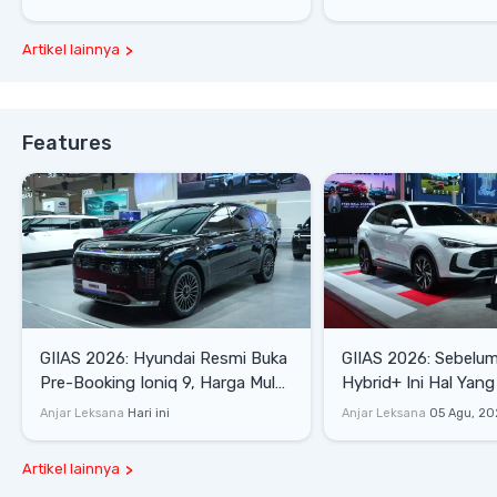
Artikel lainnya
Features
GIIAS 2026: Hyundai Resmi Buka
GIIAS 2026: Sebelum
Pre-Booking Ioniq 9, Harga Mulai
Hybrid+ Ini Hal Yang
Rp1,49 Miliar
Diketahui
Anjar Leksana
Hari ini
Anjar Leksana
05 Agu, 20
Artikel lainnya