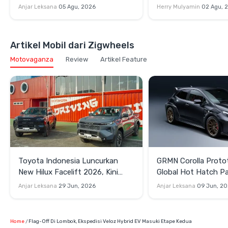
Penjemputan Alphard Hybrid EV
Cruiser 300 HEV da
Anjar Leksana
05 Agu, 2026
Herry Mulyamin
02 Agu, 
Cruiser FJ di GIIAS 
Artikel Mobil dari Zigwheels
Motovaganza
Review
Artikel Feature
Toyota Indonesia Luncurkan
GRMN Corolla Proto
New Hilux Facelift 2026, Kini
Global Hot Hatch Pa
Punya Versi EV
Garapan Gazoo Rac
Anjar Leksana
29 Jun, 2026
Anjar Leksana
09 Jun, 2
Home
Flag-Off Di Lombok, Ekspedisi Veloz Hybrid EV Masuki Etape Kedua