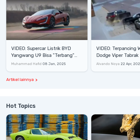
VIDEO: Supercar Listrik BYD
VIDEO: Terpancing W
Yangwang U9 Bisa "Terbang"
Dodge Viper Tabrak M
Lewati Rintangan
Saat Burnout
Muhammad Hafid
08 Jan, 2025
Alvando Noya
22 Apr, 20
Artikel lainnya
Hot Topics