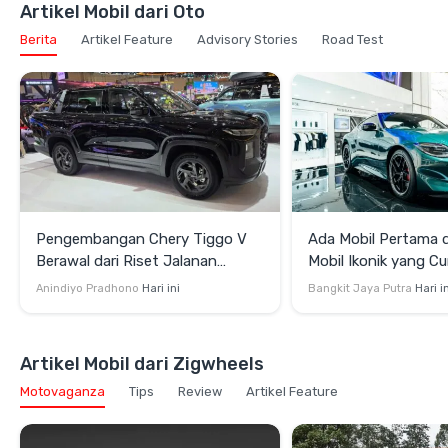
Artikel Mobil dari Oto
Berita
Artikel Feature
Advisory Stories
Road Test
Pengembangan Chery Tiggo V
Ada Mobil Pertama di
Berawal dari Riset Jalanan
Mobil Ikonik yang Cu
Indonesia
di GIIAS 2026
Anindiyo Pradhono
Hari ini
Bangkit Jaya Putra
Hari i
Artikel Mobil dari Zigwheels
Motovaganza
Tips
Review
Artikel Feature