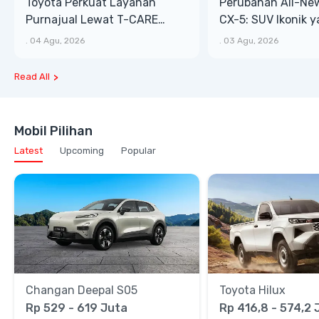
Toyota Perkuat Layanan
Perubahan All-Ne
Purnajual Lewat T-CARE
CX-5: SUV Ikonik 
XTRA, Manfaat Lebih Besar
Bongsor, Mewah, 
.
04 Agu, 2026
.
03 Agu, 2026
Read All
Mobil Pilihan
Latest
Upcoming
Popular
Changan Deepal S05
Toyota Hilux
Rp 529 - 619 Juta
Rp 416,8 - 574,2 