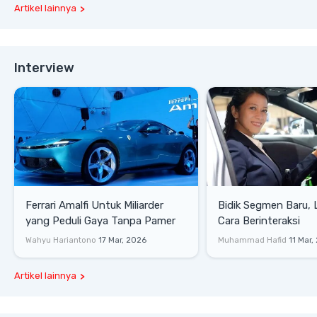
Artikel lainnya
Interview
Ferrari Amalfi Untuk Miliarder
Bidik Segmen Baru,
yang Peduli Gaya Tanpa Pamer
Cara Berinteraksi
Wahyu Hariantono
17 Mar, 2026
Muhammad Hafid
11 Mar,
Artikel lainnya