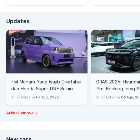
Updates
Hal Menarik Yang Wajib Diketahui
GIIAS 2026: Hyunda
dari Honda Super-ONE Selain
Pre-Booking Ioniq 9,
Harga
Rp1,49 Miliar
Anjar Leksana
07 Agu, 2026
Anjar Leksana
06 Agu, 2
Artikel lainnya
New cars