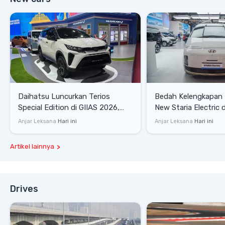
Daihatsu Luncurkan Terios
Bedah Kelengkapan
Special Edition di GIIAS 2026,
New Staria Electric 
Stok Terbatas
yang Dikenalkan di 
Anjar Leksana
Hari ini
Anjar Leksana
Hari ini
Artikel lainnya
Drives