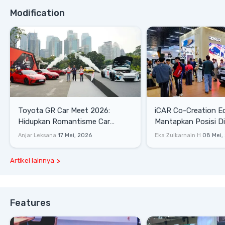
Modification
Toyota GR Car Meet 2026:
iCAR Co-Creation E
Hidupkan Romantisme Car
Mantapkan Posisi D
Culture Era 90-an
Gaya Hidup
Anjar Leksana
17 Mei, 2026
Eka Zulkarnain H
08 Mei,
Artikel lainnya
Features