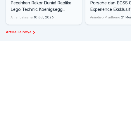
Pecahkan Rekor Dunia! Replika
Porsche dan BOSS 
Lego Technic Koenigsegg
Experience Eksklusif
Sadair's Spear Ukuran Asli Sukses
Senayan, Hadirkan 
Anjar Leksana
10 Jul, 2026
Anindiyo Pradhono
21 Me
Melesat 111 Km/Jam
Gaya Hidup dan Mob
Artikel lainnya