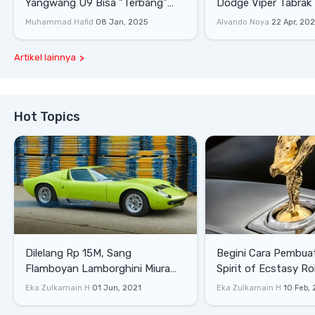
Yangwang U9 Bisa "Terbang"
Dodge Viper Tabrak M
Lewati Rintangan
Saat Burnout
Muhammad Hafid
08 Jan, 2025
Alvando Noya
22 Apr, 20
Artikel lainnya
Hot Topics
Dilelang Rp 15M, Sang
Begini Cara Pembua
Flamboyan Lamborghini Miura
Spirit of Ecstasy Ro
P400 S
Eka Zulkarnain H
01 Jun, 2021
Eka Zulkarnain H
10 Feb,