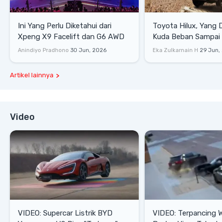
Ini Yang Perlu Diketahui dari
Toyota Hilux, Yang 
Xpeng X9 Facelift dan G6 AWD
Kuda Beban Sampai 
Lifestyle
Anindiyo Pradhono
30 Jun, 2026
Eka Zulkarnain H
29 Jun,
Artikel lainnya
Video
VIDEO: Supercar Listrik BYD
VIDEO: Terpancing W