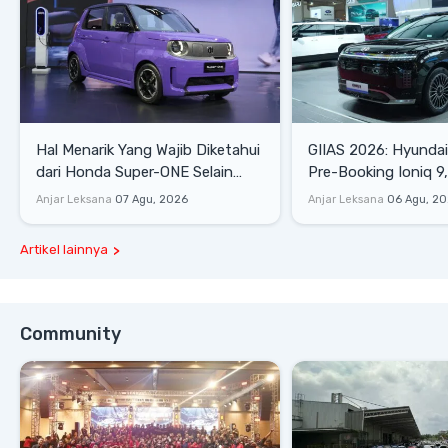
Hal Menarik Yang Wajib Diketahui
GIIAS 2026: Hyunda
dari Honda Super-ONE Selain
Pre-Booking Ioniq 9,
Harga
Rp1,49 Miliar
Anjar Leksana
07 Agu, 2026
Anjar Leksana
06 Agu, 2
Artikel lainnya
Community