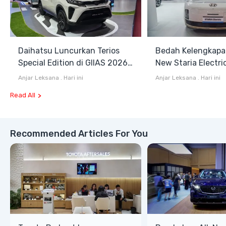
Daihatsu Luncurkan Terios
Bedah Kelengkapa
Special Edition di GIIAS 2026,
New Staria Electri
Stok Terbatas
Hybrid yang Diken
Anjar Leksana
.
Hari ini
Anjar Leksana
.
Hari ini
GIIAS 2026
Read All
Recommended Articles For You