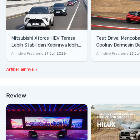
Mitsubishi Xforce HEV Terasa
Test Drive: Mencoba Geely
Lebih Stabil dan Kabinnya lebih
Coolray Bermesin B
Senyap
di Sirkuit Mandalika
Anindiyo Pradhono
27 Jul, 2026
Anindiyo Pradhono
25 Jul
Artikel lainnya
Review