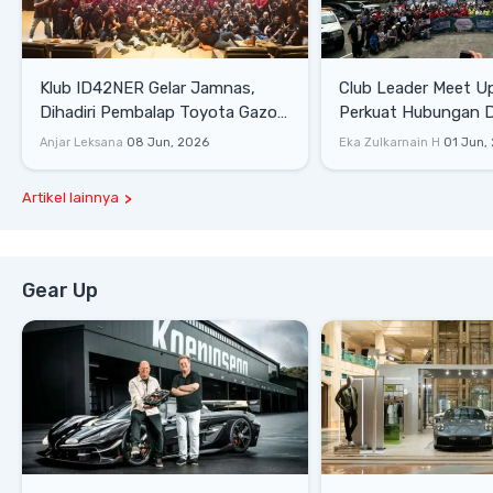
Klub ID42NER Gelar Jamnas,
Club Leader Meet U
Dihadiri Pembalap Toyota Gazoo
Perkuat Hubungan D
Racing
Dengan Komunitas
Anjar Leksana
08 Jun, 2026
Eka Zulkarnain H
01 Jun,
Artikel lainnya
Gear Up