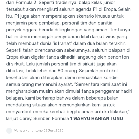
dan Formula 3. Seperti tradisinya, balap kelas junior
tersebut akan mengikuti seluruh agenda F1 di Eropa. Selain
itu, F1 juga akan mempersiapkan skenario khusus untuk
menjamin para pembalap, personil tim dan panitia
penyelenggara berada di lingkungan yang aman. Tentunya
hal ini demi mencegah penyebaran lebih lanjut virus yang
telah membuat dunia ‘istrahat’ dalam dua bulan terakhir.
Seperti telah direncanakan sebelumnya, seluruh balapan di
Eropa akan digelar tanpa dihadiri langsung oleh penonton
di sirkuit. Lalu jumlah personil tim di sirkuit juga akan
dibatasi, tidak lebih dari 80 orang. Sejumlah protokol
kesehatan akan diterapkan demi memastikan kondisi
semua orang memenuhi syarat. “Sementara kami saat ini
mengharapkan musim akan dimulai tanpa penggemar hadiri
balapan, kami berharap bahwa dalam beberapa bulan
mendatang situasi akan memungkinkan kami untuk
menyambut mereka kembali begitu aman untuk dilakukan,”
lanjut Carey. Sumber: Formula 1
WAHYU HARIANTONO
Wahyu Hariantono
02 Jun, 2020