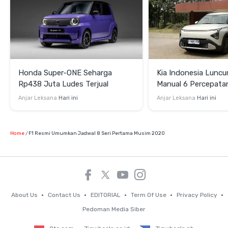
Honda Super-ONE Seharga
Kia Indonesia Luncu
Rp438 Juta Ludes Terjual
Manual 6 Percepata
Rp269 Juta
Anjar Leksana
Hari ini
Anjar Leksana
Hari ini
Home
F1 Resmi Umumkan Jadwal 8 Seri Pertama Musim 2020
About Us
Contact Us
EDITORIAL
Term Of Use
Privacy Policy
Pedoman Media Siber