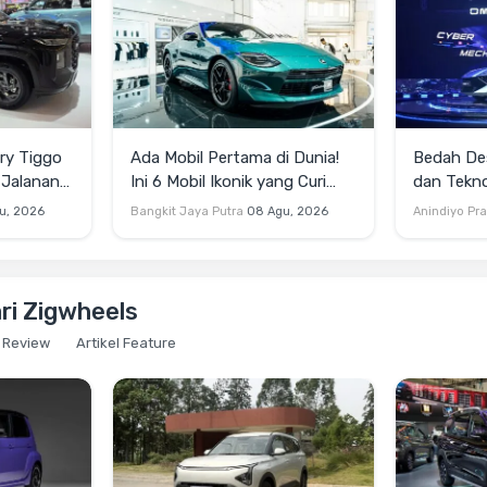
y Tiggo
Ada Mobil Pertama di Dunia!
Bedah Des
 Jalanan
Ini 6 Mobil Ikonik yang Curi
dan Tekn
Perhatian di GIIAS 2026
u, 2026
Bangkit Jaya Putra
08 Agu, 2026
Anindiyo Pr
ari Zigwheels
Review
Artikel Feature