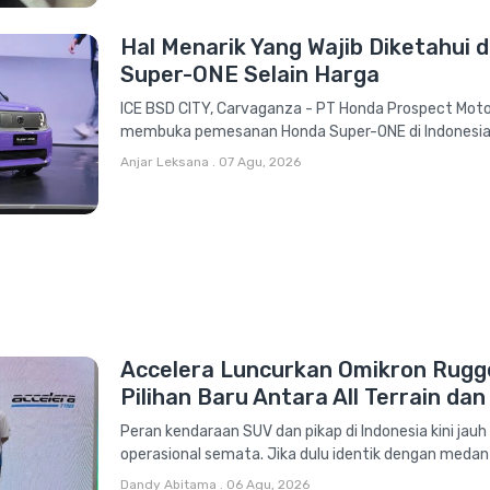
Hal Menarik Yang Wajib Diketahui 
Super-ONE Selain Harga
ICE BSD CITY, Carvaganza - PT Honda Prospect Moto
membuka pemesanan Honda Super-ONE di Indonesi
Anjar Leksana
.
07 Agu, 2026
Accelera Luncurkan Omikron Rugge
Pilihan Baru Antara All Terrain da
Peran kendaraan SUV dan pikap di Indonesia kini jau
operasional semata. Jika dulu identik dengan medan be
Dandy Abitama
.
06 Agu, 2026