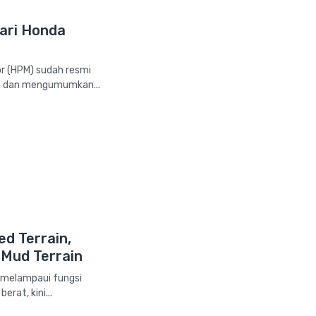
dari Honda
r (HPM) sudah resmi
a dan mengumumkan...
d Terrain,
n Mud Terrain
h melampaui fungsi
rat, kini...