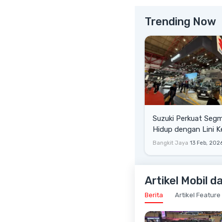
Trending Now
Suzuki Perkuat Seg
Hidup dengan Lini 
Multi-Kebutuhan di 
Bangkit Jaya
13 Feb, 202
Artikel Mobil d
Berita
Artikel Feature