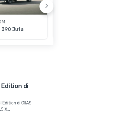
DM
Wuling Eksion
- 390 Juta
Rp 399 - 499 Juta
Edition di
Edition di GIIAS
5 X...