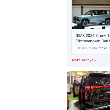
GIIAS 2026: Chery T
Dikembangkan Dari 
Komprehensif di Ind
Anindiyo Pradhono
Hari in
Artikel lainnya