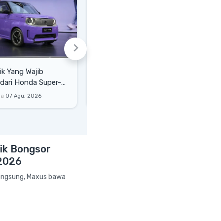
ik Yang Wajib
GIIAS 2026: Hyundai Resmi
 dari Honda Super-
Buka Pre-Booking Ioniq 9,
lain Harga
Harga Mulai Rp1,49 Miliar
na
07 Agu, 2026
Anjar Leksana
06 Agu, 2026
rik Bongsor
 2026
langsung, Maxus bawa