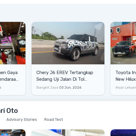
men Gaya
Chery J6 EREV Tertangkap
Toyota In
Kendaraan
Sedang Uji Jalan Di Tol
New Hilux
IIMS 2026
Cikampek
Jutaan
6
Bangkit Jaya
03 Jun, 2026
Anjar Leksa
ari Oto
Advisory Stories
Road Test