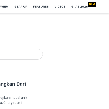
NEW
RVIEW
GEAR UP
FEATURES
VIDEOS
GIIAS 2026
angkan Dari
ajikan model unik
a, Chery resmi