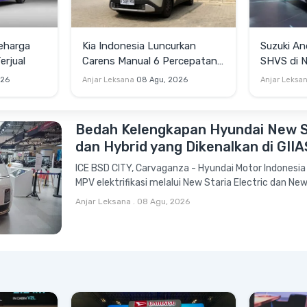
eharga
Kia Indonesia Luncurkan
Suzuki An
erjual
Carens Manual 6 Percepatan,
SHVS di 
Harga Rp269 Juta
Mendukung
026
Anjar Leksana
08 Agu, 2026
Anjar Leksa
Berkenda
Bedah Kelengkapan Hyundai New St
dan Hybrid yang Dikenalkan di GII
ICE BSD CITY, Carvaganza - Hyundai Motor Indonesia
MPV elektrifikasi melalui New Staria Electric dan New 
Anjar Leksana
.
08 Agu, 2026