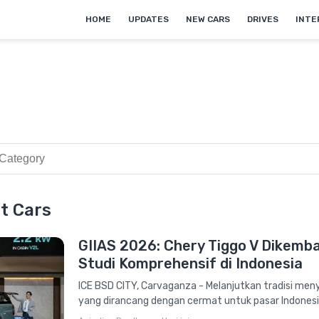
HOME
UPDATES
NEW CARS
DRIVES
INTE
ut Cars
GIIAS 2026: Chery Tiggo V Dikemb
Studi Komprehensif di Indonesia
ICE BSD CITY, Carvaganza - Melanjutkan tradisi meny
yang dirancang dengan cermat untuk pasar Indonesi
memperkenalkan...