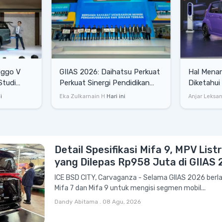
iggo V
GIIAS 2026: Daihatsu Perkuat
Hal Menar
Studi
Perkuat Sinergi Pendidikan
Diketahui
onesia
dan Industri Otomotif
ONE Se
i
Eka Zulkarnain H
Hari ini
Anjar Leksa
Detail Spesifikasi Mifa 9, MPV List
yang Dilepas Rp958 Juta di GIIAS
ICE BSD CITY, Carvaganza - Selama GIIAS 2026 ber
Mifa 7 dan Mifa 9 untuk mengisi segmen mobil...
Dandy Abitama
.
08 Agu, 2026