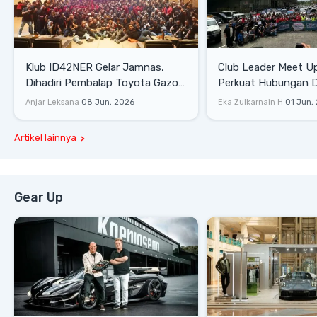
Klub ID42NER Gelar Jamnas,
Club Leader Meet U
Dihadiri Pembalap Toyota Gazoo
Perkuat Hubungan D
Racing
Dengan Komunitas
Anjar Leksana
08 Jun, 2026
Eka Zulkarnain H
01 Jun,
Artikel lainnya
Gear Up