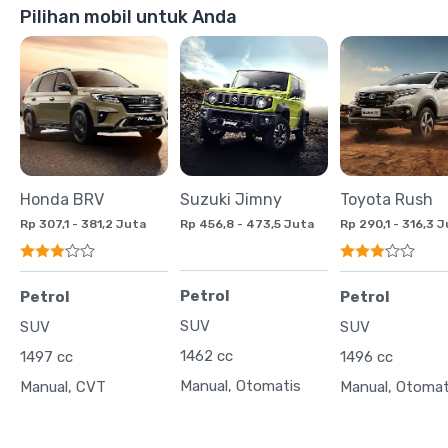
Pilihan mobil untuk Anda
Honda BRV
Suzuki Jimny
Toyota Rush
Rp 307,1 - 381,2 Juta
Rp 456,8 - 473,5 Juta
Rp 290,1 - 316,3 
Petrol
Petrol
Petrol
SUV
SUV
SUV
1462 cc
1497 cc
1496 cc
Manual, Otomatis
Manual, CVT
Manual, Otomat