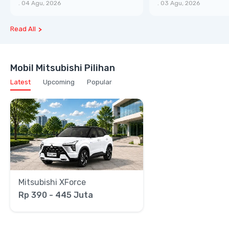
XTRA, Manfaat Lebih Besar
Bongsor, Mewah, 
.
04 Agu, 2026
.
03 Agu, 2026
Read All
Mobil Mitsubishi Pilihan
Latest
Upcoming
Popular
Mitsubishi XForce
Rp 390 - 445 Juta