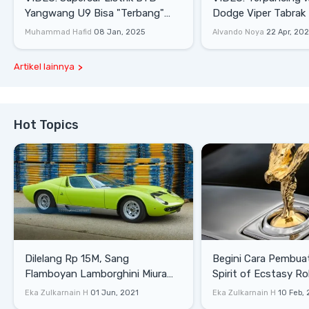
Yangwang U9 Bisa "Terbang"
Dodge Viper Tabrak M
Lewati Rintangan
Saat Burnout
Muhammad Hafid
08 Jan, 2025
Alvando Noya
22 Apr, 20
Artikel lainnya
Hot Topics
Dilelang Rp 15M, Sang
Begini Cara Pembua
Flamboyan Lamborghini Miura
Spirit of Ecstasy Ro
P400 S
Eka Zulkarnain H
01 Jun, 2021
Eka Zulkarnain H
10 Feb,