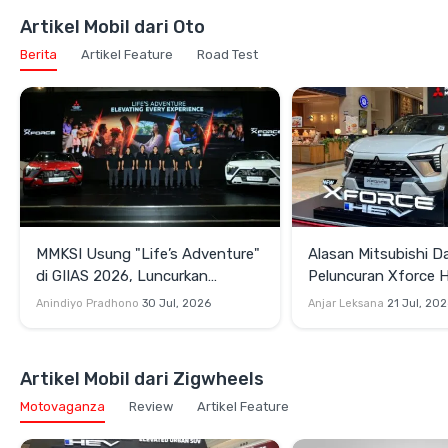
Artikel Mobil dari Oto
Berita
Artikel Feature
Road Test
MMKSI Usung "Life’s Adventure"
Alasan Mitsubishi D
di GIIAS 2026, Luncurkan
Peluncuran Xforce 
Mitsubishi New Xforce Rakitan
Xpander Hybrid di I
Anindiyo Pradhono
30 Jul, 2026
Anjar Leksana
21 Jul, 20
Lokal
Artikel Mobil dari Zigwheels
Motovaganza
Review
Artikel Feature