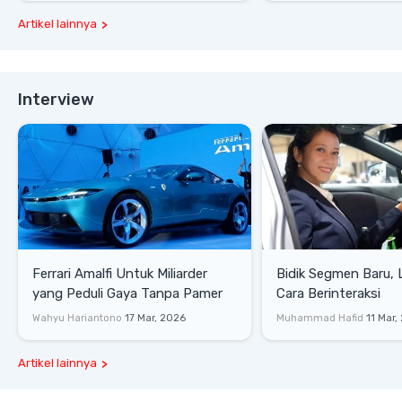
Artikel lainnya
Interview
Ferrari Amalfi Untuk Miliarder
Bidik Segmen Baru,
yang Peduli Gaya Tanpa Pamer
Cara Berinteraksi
Wahyu Hariantono
17 Mar, 2026
Muhammad Hafid
11 Mar,
Artikel lainnya