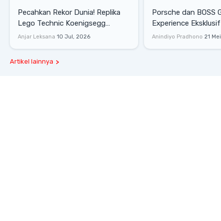
Pecahkan Rekor Dunia! Replika
Porsche dan BOSS 
Lego Technic Koenigsegg
Experience Eksklusif
Sadair's Spear Ukuran Asli Sukses
Senayan, Hadirkan 
Anjar Leksana
10 Jul, 2026
Anindiyo Pradhono
21 Me
Melesat 111 Km/Jam
Gaya Hidup dan Mob
Artikel lainnya