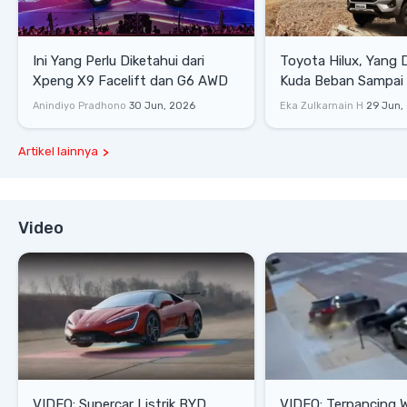
Ini Yang Perlu Diketahui dari
Toyota Hilux, Yang 
Xpeng X9 Facelift dan G6 AWD
Kuda Beban Sampai 
Lifestyle
Anindiyo Pradhono
30 Jun, 2026
Eka Zulkarnain H
29 Jun,
Artikel lainnya
Video
VIDEO: Supercar Listrik BYD
VIDEO: Terpancing W