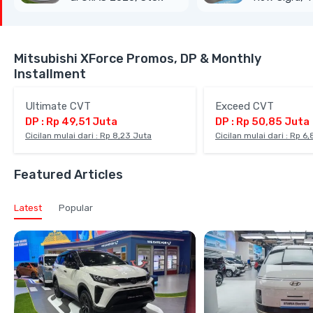
Terbatas
hingga Gran
Van
Mitsubishi XForce Promos, DP & Monthly
Installment
Ultimate CVT
Exceed CVT
DP : Rp 49,51 Juta
DP : Rp 50,85 Juta
Cicilan mulai dari : Rp 8,23 Juta
Cicilan mulai dari : Rp 6
Featured Articles
Latest
Popular