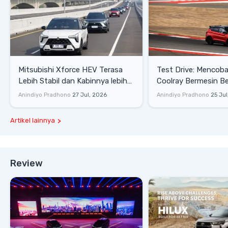
Mitsubishi Xforce HEV Terasa
Test Drive: Mencoba Geely
Lebih Stabil dan Kabinnya lebih
Coolray Bermesin B
Senyap
di Sirkuit Mandalika
Anindiyo Pradhono
27 Jul, 2026
Anindiyo Pradhono
25 Jul
Artikel lainnya
Review