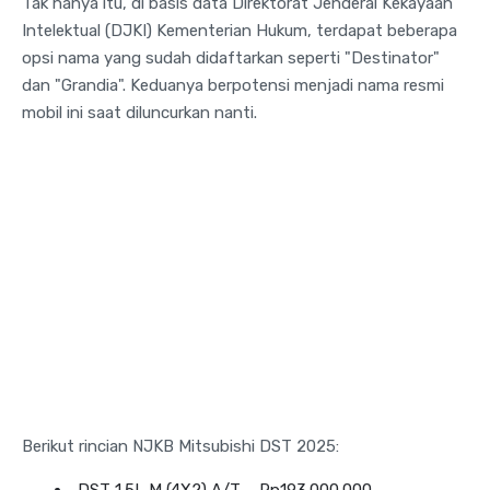
Tak hanya itu, di basis data Direktorat Jenderal Kekayaan
Intelektual (DJKI) Kementerian Hukum, terdapat beberapa
opsi nama yang sudah didaftarkan seperti "Destinator"
dan "Grandia". Keduanya berpotensi menjadi nama resmi
mobil ini saat diluncurkan nanti.
Berikut rincian NJKB Mitsubishi DST 2025:
DST 1.5L M (4X2) A/T – Rp193.000.000