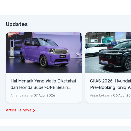
Updates
Hal Menarik Yang Wajib Diketahui
GIIAS 2026: Hyunda
dari Honda Super-ONE Selain
Pre-Booking Ioniq 9,
Harga
Rp1,49 Miliar
Anjar Leksana
07 Agu, 2026
Anjar Leksana
06 Agu, 2
Artikel lainnya