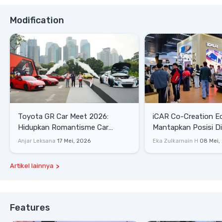
Modification
Toyota GR Car Meet 2026:
iCAR Co-Creation E
Hidupkan Romantisme Car
Mantapkan Posisi D
Culture Era 90-an
Gaya Hidup
Anjar Leksana
17 Mei, 2026
Eka Zulkarnain H
08 Mei,
Artikel lainnya
Features