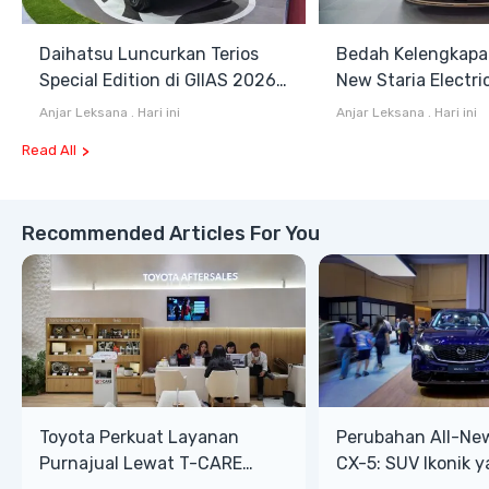
Daihatsu Luncurkan Terios
Bedah Kelengkapa
Special Edition di GIIAS 2026,
New Staria Electri
Stok Terbatas
Hybrid yang Diken
Anjar Leksana
.
Hari ini
Anjar Leksana
.
Hari ini
GIIAS 2026
Read All
Recommended Articles For You
Toyota Perkuat Layanan
Perubahan All-Ne
Purnajual Lewat T-CARE
CX-5: SUV Ikonik 