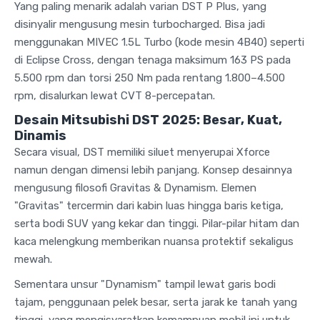
Yang paling menarik adalah varian DST P Plus, yang
disinyalir mengusung mesin turbocharged. Bisa jadi
menggunakan MIVEC 1.5L Turbo (kode mesin 4B40) seperti
di Eclipse Cross, dengan tenaga maksimum 163 PS pada
5.500 rpm dan torsi 250 Nm pada rentang 1.800–4.500
rpm, disalurkan lewat CVT 8-percepatan.
Desain Mitsubishi DST 2025: Besar, Kuat,
Dinamis
Secara visual, DST memiliki siluet menyerupai Xforce
namun dengan dimensi lebih panjang. Konsep desainnya
mengusung filosofi Gravitas & Dynamism. Elemen
"Gravitas" tercermin dari kabin luas hingga baris ketiga,
serta bodi SUV yang kekar dan tinggi. Pilar-pilar hitam dan
kaca melengkung memberikan nuansa protektif sekaligus
mewah.
Sementara unsur "Dynamism" tampil lewat garis bodi
tajam, penggunaan pelek besar, serta jarak ke tanah yang
tinggi, yang mengisyaratkan kemampuan mobil ini untuk