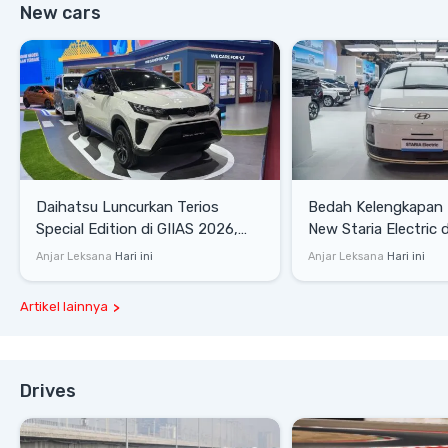
New cars
Daihatsu Luncurkan Terios
Bedah Kelengkapan
Special Edition di GIIAS 2026,
New Staria Electric 
Stok Terbatas
yang Dikenalkan di 
Anjar Leksana
Hari ini
Anjar Leksana
Hari ini
Artikel lainnya
Drives