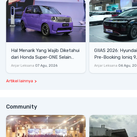
Hal Menarik Yang Wajib Diketahui
GIIAS 2026: Hyunda
dari Honda Super-ONE Selain
Pre-Booking Ioniq 9,
Harga
Rp1,49 Miliar
Anjar Leksana
07 Agu, 2026
Anjar Leksana
06 Agu, 2
Artikel lainnya
Community