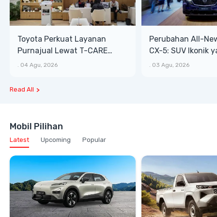
Toyota Perkuat Layanan
Perubahan All-Ne
Purnajual Lewat T-CARE
CX-5: SUV Ikonik 
XTRA, Manfaat Lebih Besar
Bongsor, Mewah, 
.
04 Agu, 2026
.
03 Agu, 2026
Read All
Mobil Pilihan
Latest
Upcoming
Popular