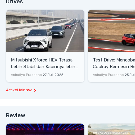
Drives
Mitsubishi Xforce HEV Terasa
Test Drive: Mencoba Geely
Lebih Stabil dan Kabinnya lebih
Coolray Bermesin B
Senyap
di Sirkuit Mandalika
Anindiyo Pradhono
27 Jul, 2026
Anindiyo Pradhono
25 Jul
Artikel lainnya
Review