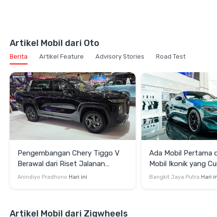
Artikel Mobil dari Oto
Berita
Artikel Feature
Advisory Stories
Road Test
Pengembangan Chery Tiggo V
Ada Mobil Pertama di
Berawal dari Riset Jalanan
Mobil Ikonik yang Cu
Indonesia
di GIIAS 2026
Anindiyo Pradhono
Hari ini
Bangkit Jaya Putra
Hari i
Artikel Mobil dari Zigwheels