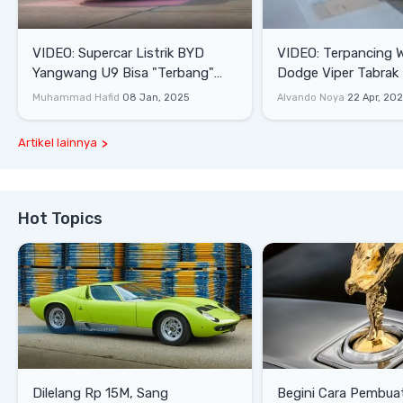
VIDEO: Supercar Listrik BYD
VIDEO: Terpancing W
Yangwang U9 Bisa "Terbang"
Dodge Viper Tabrak M
Lewati Rintangan
Saat Burnout
Muhammad Hafid
08 Jan, 2025
Alvando Noya
22 Apr, 20
Artikel lainnya
Hot Topics
Dilelang Rp 15M, Sang
Begini Cara Pembua