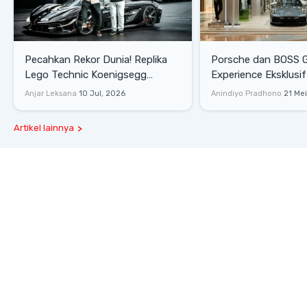
Pecahkan Rekor Dunia! Replika
Porsche dan BOSS 
Lego Technic Koenigsegg
Experience Eksklusif
Sadair's Spear Ukuran Asli Sukses
Senayan, Hadirkan 
Anjar Leksana
10 Jul, 2026
Anindiyo Pradhono
21 Me
Melesat 111 Km/Jam
Gaya Hidup dan Mob
Artikel lainnya