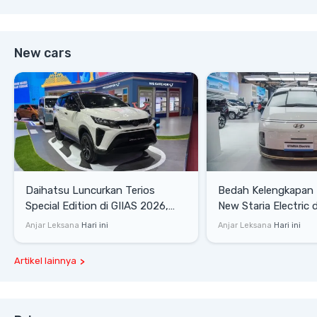
New cars
Daihatsu Luncurkan Terios
Bedah Kelengkapan
Special Edition di GIIAS 2026,
New Staria Electric 
Stok Terbatas
yang Dikenalkan di 
Anjar Leksana
Hari ini
Anjar Leksana
Hari ini
Artikel lainnya