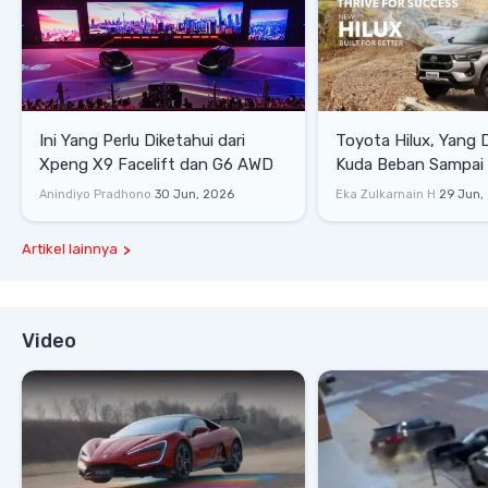
Ini Yang Perlu Diketahui dari
Toyota Hilux, Yang 
Xpeng X9 Facelift dan G6 AWD
Kuda Beban Sampai 
Lifestyle
Anindiyo Pradhono
30 Jun, 2026
Eka Zulkarnain H
29 Jun,
Artikel lainnya
Video