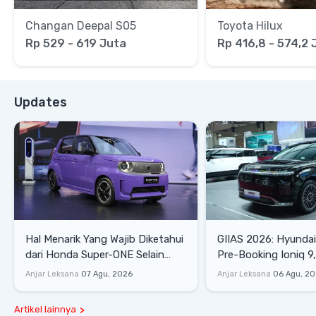
Changan Deepal S05
Toyota Hilux
Rp 529 - 619 Juta
Rp 416,8 - 574,2 
Updates
Hal Menarik Yang Wajib Diketahui
GIIAS 2026: Hyunda
dari Honda Super-ONE Selain
Pre-Booking Ioniq 9,
Harga
Rp1,49 Miliar
Anjar Leksana
07 Agu, 2026
Anjar Leksana
06 Agu, 2
Artikel lainnya