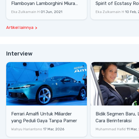
Flamboyan Lamborghini Miura
Spirit of Ecstasy Ro
P400 S
Eka Zulkarnain H
01 Jun, 2021
Eka Zulkarnain H
10 Feb,
Artikel lainnya
Interview
Ferrari Amalfi Untuk Miliarder
Bidik Segmen Baru,
yang Peduli Gaya Tanpa Pamer
Cara Berinteraksi
Wahyu Hariantono
17 Mar, 2026
Muhammad Hafid
11 Mar,