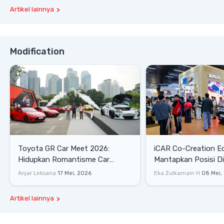
Artikel lainnya
Modification
Toyota GR Car Meet 2026:
iCAR Co-Creation E
Hidupkan Romantisme Car
Mantapkan Posisi D
Culture Era 90-an
Gaya Hidup
Anjar Leksana
17 Mei, 2026
Eka Zulkarnain H
08 Mei,
Artikel lainnya