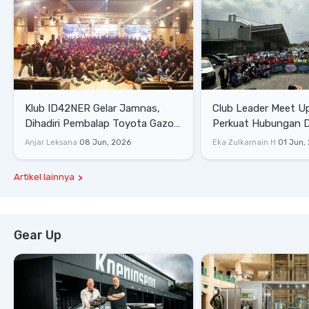
Klub ID42NER Gelar Jamnas,
Club Leader Meet U
Dihadiri Pembalap Toyota Gazoo
Perkuat Hubungan D
Racing
Dengan Komunitas
Anjar Leksana
08 Jun, 2026
Eka Zulkarnain H
01 Jun,
Artikel lainnya
Gear Up