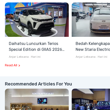
Daihatsu Luncurkan Terios
Bedah Kelengkapa
Special Edition di GIIAS 2026,
New Staria Electri
Stok Terbatas
Hybrid yang Diken
Anjar Leksana
.
Hari ini
Anjar Leksana
.
Hari ini
GIIAS 2026
Read All
Recommended Articles For You