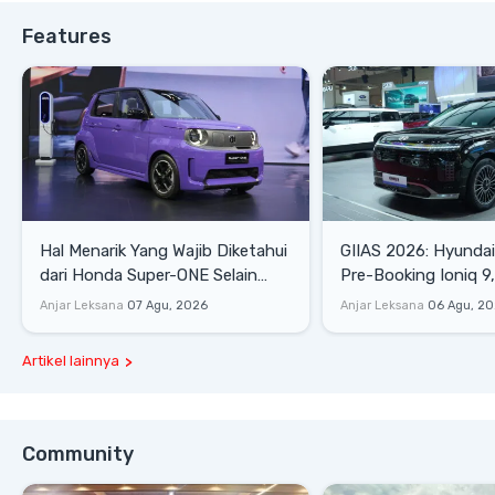
Features
Hal Menarik Yang Wajib Diketahui
GIIAS 2026: Hyunda
dari Honda Super-ONE Selain
Pre-Booking Ioniq 9,
Harga
Rp1,49 Miliar
Anjar Leksana
07 Agu, 2026
Anjar Leksana
06 Agu, 2
Artikel lainnya
Community