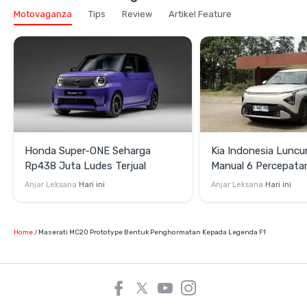
Motovaganza
Tips
Review
Artikel Feature
Honda Super-ONE Seharga
Kia Indonesia Luncu
Rp438 Juta Ludes Terjual
Manual 6 Percepata
Rp269 Juta
Anjar Leksana
Hari ini
Anjar Leksana
Hari ini
Home
Maserati MC20 Prototype Bentuk Penghormatan Kepada Legenda F1