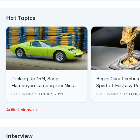
Hot Topics
Dilelang Rp 15M, Sang
Begini Cara Pembua
Flamboyan Lamborghini Miura
Spirit of Ecstasy Ro
P400 S
Eka Zulkarnain H
01 Jun, 2021
Eka Zulkarnain H
10 Feb,
Artikel lainnya
Interview