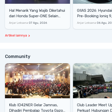
Hal Menarik Yang Wajib Diketahui
GIIAS 2026: Hyunda
dari Honda Super-ONE Selain
Pre-Booking Ioniq 9,
Harga
Rp1,49 Miliar
Anjar Leksana
07 Agu, 2026
Anjar Leksana
06 Agu, 2
Artikel lainnya
Community
Klub ID42NER Gelar Jamnas,
Club Leader Meet U
Dihadiri Pembalap Toyota Gazoo
Perkuat Hubungan D