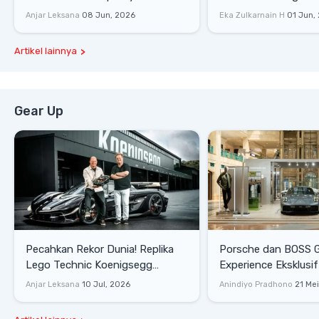
Racing
Dengan Komunitas
Anjar Leksana
08 Jun, 2026
Eka Zulkarnain H
01 Jun,
Artikel lainnya
Gear Up
Pecahkan Rekor Dunia! Replika
Porsche dan BOSS 
Lego Technic Koenigsegg
Experience Eksklusif
Sadair's Spear Ukuran Asli Sukses
Senayan, Hadirkan 
Anjar Leksana
10 Jul, 2026
Anindiyo Pradhono
21 Me
Melesat 111 Km/Jam
Gaya Hidup dan Mob