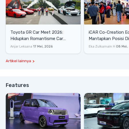
Toyota GR Car Meet 2026:
iCAR Co-Creation E
Hidupkan Romantisme Car
Mantapkan Posisi D
Culture Era 90-an
Gaya Hidup
Anjar Leksana
17 Mei, 2026
Eka Zulkarnain H
08 Mei,
Artikel lainnya
Features