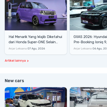
Hal Menarik Yang Wajib Diketahui
GIIAS 2026: Hyunda
dari Honda Super-ONE Selain
Pre-Booking Ioniq 9,
Harga
Rp1,49 Miliar
Anjar Leksana
07 Agu, 2026
Anjar Leksana
06 Agu, 2
Artikel lainnya
New cars