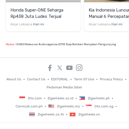
Honda Super-ONE Seharga
Kia Indonesia Luncu
Rp438 Juta Ludes Terjual
Manual 6 Percepata
Rp269 Juta
Anjar Leksana
Hari ini
Anjar Leksana
Hari ini
Home
GIIAS Makassar Autovaganza 2018 Siap Berikan Manjakan Pengunjung
About Us
Contact Us
EDITORIAL
Term Of Use
Privacy Policy
Pedoman Media Siber
Oto.com
Zigwheels.co.id
Zigwheels.ph
Carmudi.com.ph
Zigwheels.my
Oto.com.sg
Zigwheels.co.th
Zigwheels.vn