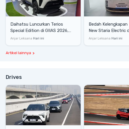
Daihatsu Luncurkan Terios
Bedah Kelengkapan
Special Edition di GIIAS 2026,
New Staria Electric 
Stok Terbatas
yang Dikenalkan di 
Anjar Leksana
Hari ini
Anjar Leksana
Hari ini
Artikel lainnya
Drives