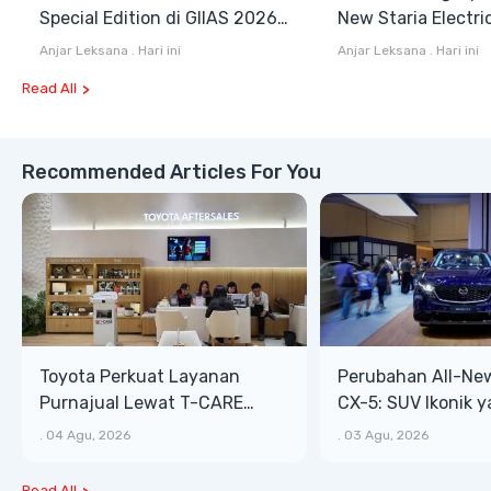
Special Edition di GIIAS 2026,
New Staria Electri
Stok Terbatas
Hybrid yang Diken
Anjar Leksana
.
Hari ini
Anjar Leksana
.
Hari ini
GIIAS 2026
Read All
Recommended Articles For You
Toyota Perkuat Layanan
Perubahan All-Ne
Purnajual Lewat T-CARE
CX-5: SUV Ikonik 
XTRA, Manfaat Lebih Besar
Bongsor, Mewah, 
.
04 Agu, 2026
.
03 Agu, 2026
Read All