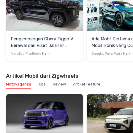
Pengembangan Chery Tiggo V
Ada Mobil Pertama di
Berawal dari Riset Jalanan
Mobil Ikonik yang Cu
Indonesia
di GIIAS 2026
Anindiyo Pradhono
Hari ini
Bangkit Jaya Putra
Hari i
Artikel Mobil dari Zigwheels
Motovaganza
Tips
Review
Artikel Feature