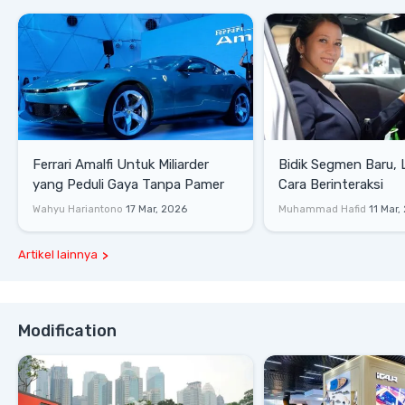
Ferrari Amalfi Untuk Miliarder
Bidik Segmen Baru,
yang Peduli Gaya Tanpa Pamer
Cara Berinteraksi
Wahyu Hariantono
17 Mar, 2026
Muhammad Hafid
11 Mar,
Artikel lainnya
Modification