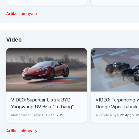
Artikel lainnya
Video
VIDEO: Supercar Listrik BYD
VIDEO: Terpancing W
Yangwang U9 Bisa "Terbang"
Dodge Viper Tabrak M
Lewati Rintangan
Saat Burnout
Muhammad Hafid
08 Jan, 2025
Alvando Noya
22 Apr, 20
Artikel lainnya