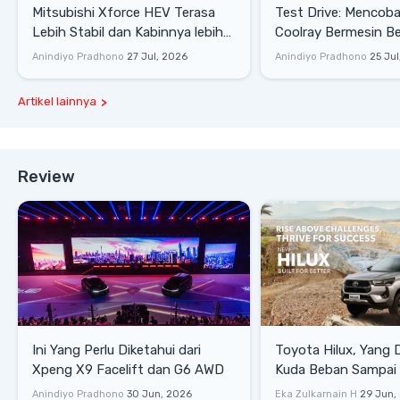
Mitsubishi Xforce HEV Terasa
Test Drive: Mencoba Geely
Lebih Stabil dan Kabinnya lebih
Coolray Bermesin B
Senyap
di Sirkuit Mandalika
Anindiyo Pradhono
27 Jul, 2026
Anindiyo Pradhono
25 Jul
Artikel lainnya
Review
Ini Yang Perlu Diketahui dari
Toyota Hilux, Yang 
Xpeng X9 Facelift dan G6 AWD
Kuda Beban Sampai 
Lifestyle
Anindiyo Pradhono
30 Jun, 2026
Eka Zulkarnain H
29 Jun,