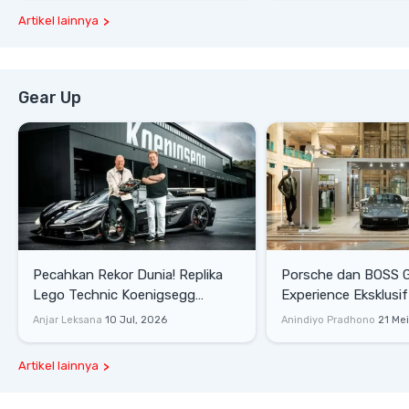
Artikel lainnya
Gear Up
Pecahkan Rekor Dunia! Replika
Porsche dan BOSS 
Lego Technic Koenigsegg
Experience Eksklusif
Sadair's Spear Ukuran Asli Sukses
Senayan, Hadirkan 
Anjar Leksana
10 Jul, 2026
Anindiyo Pradhono
21 Me
Melesat 111 Km/Jam
Gaya Hidup dan Mob
Artikel lainnya