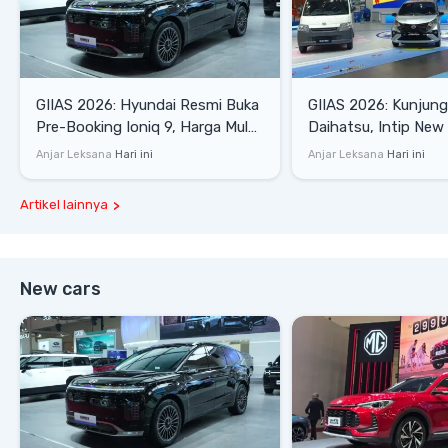
GIIAS 2026: Hyundai Resmi Buka
GIIAS 2026: Kunjung
Pre-Booking Ioniq 9, Harga Mulai
Daihatsu, Intip New 
Rp1,49 Miliar
SE hingga Gran Max 
Anjar Leksana
Hari ini
Anjar Leksana
Hari ini
Artikel lainnya
New cars