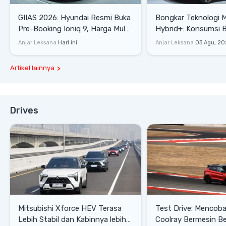
GIIAS 2026: Hyundai Resmi Buka
Bongkar Teknologi 
Pre-Booking Ioniq 9, Harga Mulai
Hybrid+: Konsumsi 
Rp1,49 Miliar
Tembus 27,7 Km/Lit
Anjar Leksana
Hari ini
Anjar Leksana
03 Agu, 20
Artikel lainnya
Drives
Mitsubishi Xforce HEV Terasa
Test Drive: Mencoba Geely
Lebih Stabil dan Kabinnya lebih
Coolray Bermesin B