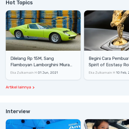
Hot Topics
Dilelang Rp 15M, Sang
Begini Cara Pembua
Flamboyan Lamborghini Miura
Spirit of Ecstasy Ro
P400 S
Eka Zulkarnain H
01 Jun, 2021
Eka Zulkarnain H
10 Feb,
Artikel lainnya
Interview