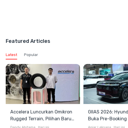
Featured Articles
Latest
Popular
Accelera Luncurkan Omikron
GIIAS 2026: Hyund
Rugged Terrain, Pilihan Baru
Buka Pre-Booking I
Antara All Terrain dan Mud
Harga Mulai Rp1,49
Dandy Abitama
.
Hari ini
Anjar Leksana
.
Hari ini