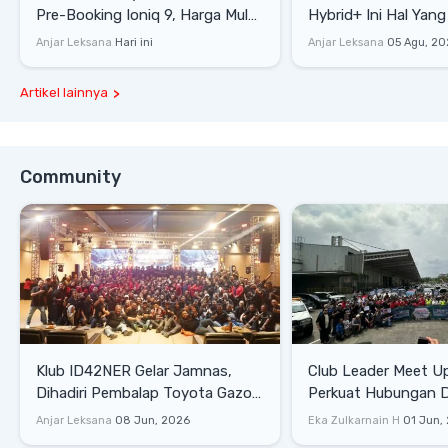
Pre-Booking Ioniq 9, Harga Mulai
Hybrid+ Ini Hal Yang
Rp1,49 Miliar
Diketahui
Anjar Leksana
Hari ini
Anjar Leksana
05 Agu, 20
Artikel lainnya
Community
Klub ID42NER Gelar Jamnas,
Club Leader Meet U
Dihadiri Pembalap Toyota Gazoo
Perkuat Hubungan D
Racing
Dengan Komunitas
Anjar Leksana
08 Jun, 2026
Eka Zulkarnain H
01 Jun,