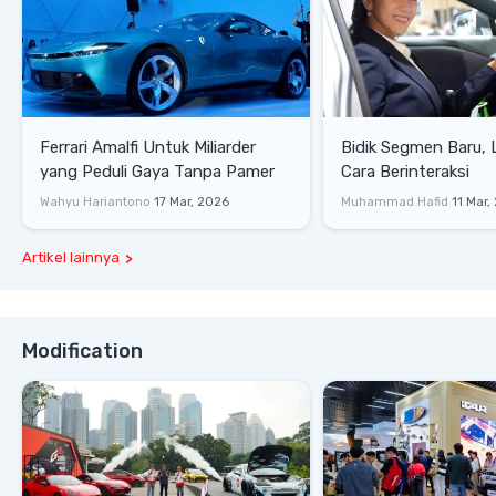
Ferrari Amalfi Untuk Miliarder
Bidik Segmen Baru,
yang Peduli Gaya Tanpa Pamer
Cara Berinteraksi
Wahyu Hariantono
17 Mar, 2026
Muhammad Hafid
11 Mar,
Artikel lainnya
Modification