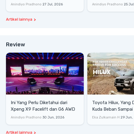
Senyap
di Sirkuit Mandalika
Anindiyo Pradhono
27 Jul, 2026
Anindiyo Pradhono
25 Jul
Artikel lainnya
Review
Ini Yang Perlu Diketahui dari
Toyota Hilux, Yang 
Xpeng X9 Facelift dan G6 AWD
Kuda Beban Sampai 
Lifestyle
Anindiyo Pradhono
30 Jun, 2026
Eka Zulkarnain H
29 Jun,
Artikel lainnya