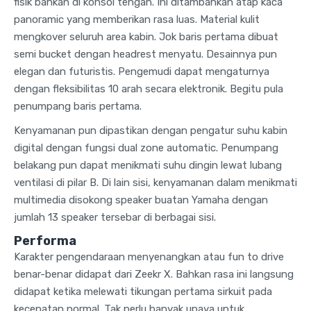
fisik bahkan di konsol tengah. Ini ditambahkan atap kaca
panoramic yang memberikan rasa luas. Material kulit
mengkover seluruh area kabin. Jok baris pertama dibuat
semi bucket dengan headrest menyatu. Desainnya pun
elegan dan futuristis. Pengemudi dapat mengaturnya
dengan fleksibilitas 10 arah secara elektronik. Begitu pula
penumpang baris pertama.
Kenyamanan pun dipastikan dengan pengatur suhu kabin
digital dengan fungsi dual zone automatic. Penumpang
belakang pun dapat menikmati suhu dingin lewat lubang
ventilasi di pilar B. Di lain sisi, kenyamanan dalam menikmati
multimedia disokong speaker buatan Yamaha dengan
jumlah 13 speaker tersebar di berbagai sisi.
Performa
Karakter pengendaraan menyenangkan atau fun to drive
benar-benar didapat dari Zeekr X. Bahkan rasa ini langsung
didapat ketika melewati tikungan pertama sirkuit pada
kecepatan normal. Tak perlu banyak upaya untuk