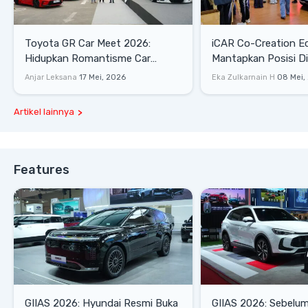
Toyota GR Car Meet 2026:
iCAR Co-Creation E
Hidupkan Romantisme Car
Mantapkan Posisi D
Culture Era 90-an
Gaya Hidup
Anjar Leksana
17 Mei, 2026
Eka Zulkarnain H
08 Mei,
Artikel lainnya
Features
GIIAS 2026: Hyundai Resmi Buka
GIIAS 2026: Sebelum