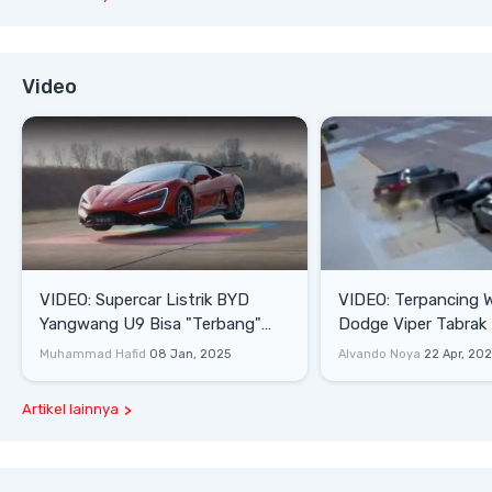
Video
VIDEO: Supercar Listrik BYD
VIDEO: Terpancing W
Yangwang U9 Bisa "Terbang"
Dodge Viper Tabrak M
Lewati Rintangan
Saat Burnout
Muhammad Hafid
08 Jan, 2025
Alvando Noya
22 Apr, 20
Artikel lainnya