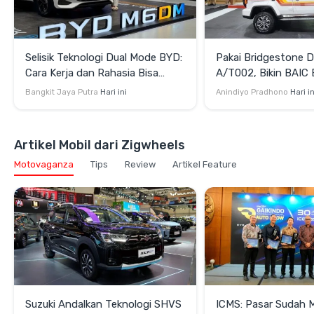
Selisik Teknologi Dual Mode BYD:
Pakai Bridgestone D
Cara Kerja dan Rahasia Bisa
A/T002, Bikin BAIC 
Efisien juga Bertenaga
Terlihat Lebih Gaga
Bangkit Jaya Putra
Hari ini
Anindiyo Pradhono
Hari in
Artikel Mobil dari Zigwheels
Motovaganza
Tips
Review
Artikel Feature
Suzuki Andalkan Teknologi SHVS
ICMS: Pasar Sudah 