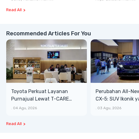
Terrain
Read All
Recommended Articles For You
Toyota Perkuat Layanan
Perubahan All-Ne
Purnajual Lewat T-CARE
CX-5: SUV Ikonik 
XTRA, Manfaat Lebih Besar
Bongsor, Mewah, 
.
04 Agu, 2026
.
03 Agu, 2026
Read All