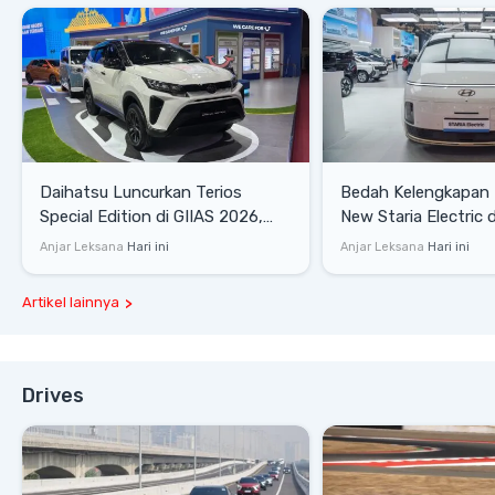
Daihatsu Luncurkan Terios
Bedah Kelengkapan
Special Edition di GIIAS 2026,
New Staria Electric 
Stok Terbatas
yang Dikenalkan di 
Anjar Leksana
Hari ini
Anjar Leksana
Hari ini
Artikel lainnya
Drives