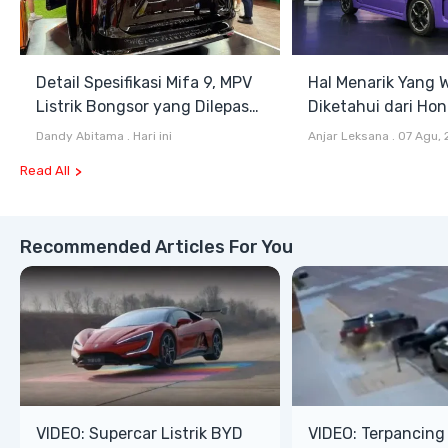
Detail Spesifikasi Mifa 9, MPV
Hal Menarik Yang W
Listrik Bongsor yang Dilepas
Diketahui dari Ho
Rp958 Juta di GIIAS 2026
ONE Selain Harga
Dandy Abitama
.
Hari ini
Anjar Leksana
.
07 Agu, 
Read All
Recommended Articles For You
VIDEO: Supercar Listrik BYD
VIDEO: Terpancing