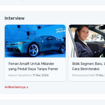
Interview
Ferrari Amalfi Untuk Miliarder
Bidik Segmen Baru,
yang Peduli Gaya Tanpa Pamer
Cara Berinteraksi
Wahyu Hariantono
17 Mar, 2026
Muhammad Hafid
11 Mar,
Artikel lainnya