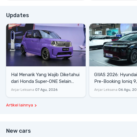
Updates
Hal Menarik Yang Wajib Diketahui
GIIAS 2026: Hyunda
dari Honda Super-ONE Selain
Pre-Booking Ioniq 9,
Harga
Rp1,49 Miliar
Anjar Leksana
07 Agu, 2026
Anjar Leksana
06 Agu, 2
Artikel lainnya
New cars