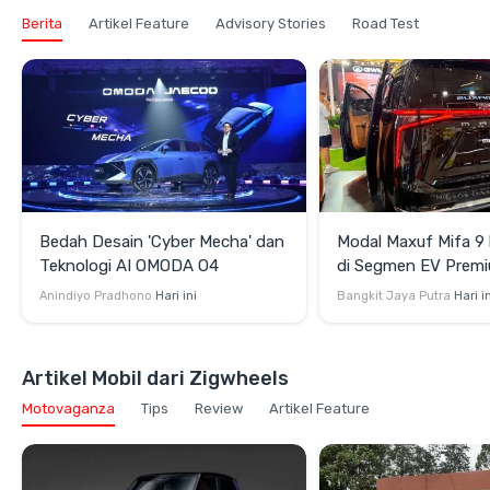
Berita
Artikel Feature
Advisory Stories
Road Test
Bedah Desain 'Cyber Mecha' dan
Modal Maxuf Mifa 9
Teknologi AI OMODA O4
di Segmen EV Premi
Rp958 Juta Semena
Anindiyo Pradhono
Hari ini
Bangkit Jaya Putra
Hari i
Artikel Mobil dari Zigwheels
Motovaganza
Tips
Review
Artikel Feature