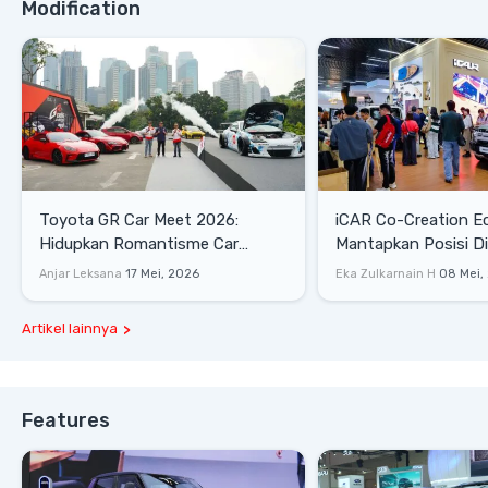
Modification
Toyota GR Car Meet 2026:
iCAR Co-Creation E
Hidupkan Romantisme Car
Mantapkan Posisi D
Culture Era 90-an
Gaya Hidup
Anjar Leksana
17 Mei, 2026
Eka Zulkarnain H
08 Mei,
Artikel lainnya
Features