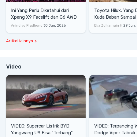
Ini Yang Perlu Diketahui dari
Toyota Hilux, Yang 
Xpeng X9 Facelift dan G6 AWD
Kuda Beban Sampai 
Lifestyle
Anindiyo Pradhono
30 Jun, 2026
Eka Zulkarnain H
29 Jun,
Artikel lainnya
Video
VIDEO: Supercar Listrik BYD
VIDEO: Terpancing W
Yangwang U9 Bisa "Terbang"
Dodge Viper Tabrak M