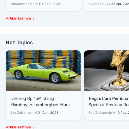
Lewati Rintangan
Saat Burnout
Muhammad Hafid
08 Jan, 2025
Alvando Noya
22 Apr, 20
Artikel lainnya
Hot Topics
Dilelang Rp 15M, Sang
Begini Cara Pembua
Flamboyan Lamborghini Miura
Spirit of Ecstasy Ro
P400 S
Eka Zulkarnain H
01 Jun, 2021
Eka Zulkarnain H
10 Feb,
Artikel lainnya