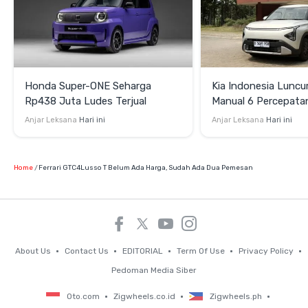
Honda Super-ONE Seharga
Kia Indonesia Luncu
Rp438 Juta Ludes Terjual
Manual 6 Percepata
Rp269 Juta
Anjar Leksana
Hari ini
Anjar Leksana
Hari ini
Home
Ferrari GTC4Lusso T Belum Ada Harga, Sudah Ada Dua Pemesan
About Us
Contact Us
EDITORIAL
Term Of Use
Privacy Policy
Pedoman Media Siber
Oto.com
Zigwheels.co.id
Zigwheels.ph