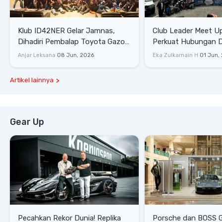
Klub ID42NER Gelar Jamnas,
Club Leader Meet U
Dihadiri Pembalap Toyota Gazoo
Perkuat Hubungan D
Racing
Dengan Komunitas
Anjar Leksana
08 Jun, 2026
Eka Zulkarnain H
01 Jun,
Artikel lainnya
Gear Up
Pecahkan Rekor Dunia! Replika
Porsche dan BOSS 