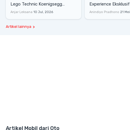
Lego Technic Koenigsegg
Experience Eksklusif
Sadair's Spear Ukuran Asli Sukses
Senayan, Hadirkan 
Anjar Leksana
10 Jul, 2026
Anindiyo Pradhono
21 Me
Melesat 111 Km/Jam
Gaya Hidup dan Mob
Artikel lainnya
Artikel Mobil dari Oto