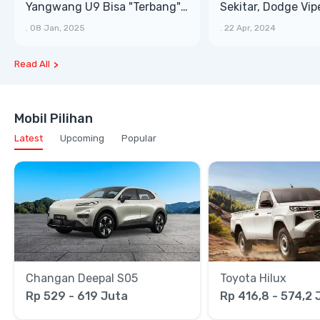
Yangwang U9 Bisa "Terbang"
Sekitar, Dodge Vip
Lewati Rintangan
Mobil Parkir Saat 
.
08 Jan, 2025
.
22 Apr, 2024
Read All
Mobil Pilihan
Latest
Upcoming
Popular
Changan Deepal S05
Toyota Hilux
Rp 529 - 619 Juta
Rp 416,8 - 574,2 