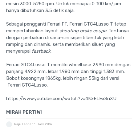
mesin 3000-5250 rpm. Untuk mencapai 0-100 km/jam
hanya dibutuhkan 3,5 detik saja.
Sebagai pengganti Ferrari FF, Ferrari GTC4Lusso T tetap
mempertahankan layout
shooting brake coupe
. Tentunya
dengan perbaikan di sana-sini seperti bentuk yang lebih
ramping dan dinamis, serta memberikan siluet yang
menyerupai
fastback
.
Ferrari GTC4Lusso T memiliki wheelbase 2.990 mm dengan
panjang 4.922 mm, lebar 1.980 mm dan tinggi 1.383 mm.
Bobot kosongnya 1865kg, lebih ringan 55kg dari versi
Ferrari GTC4Lusso.
https://www.youtube.com/watch?v=4KGELExSnXU
MIRAH PERTIWI
Raju Febrian
18 Nov, 2016