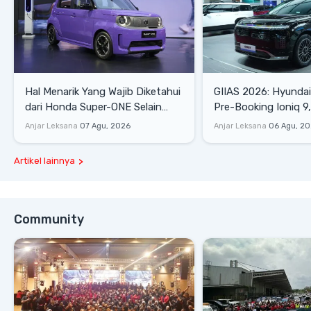
Hal Menarik Yang Wajib Diketahui
GIIAS 2026: Hyunda
dari Honda Super-ONE Selain
Pre-Booking Ioniq 9,
Harga
Rp1,49 Miliar
Anjar Leksana
07 Agu, 2026
Anjar Leksana
06 Agu, 2
Artikel lainnya
Community