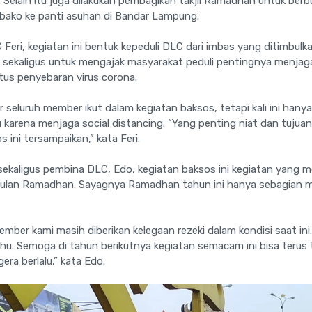
elain itu juga dilakukan pembagikan takjil Ramadhan untuk berb
ako ke panti asuhan di Bandar Lampung.
Feri, kegiatan ini bentuk kepeduli DLC dari imbas yang ditimbulk
 sekaligus untuk mengajak masyarakat peduli pentingnya menjag
tus penyebaran virus corona.
 seluruh member ikut dalam kegiatan baksos, tetapi kali ini ha
arena menjaga social distancing. “Yang penting niat dan tujuan
ini tersampaikan,” kata Feri.
ekaligus pembina DLC, Edo, kegiatan baksos ini kegiatan yang m
bulan Ramadhan. Sayagnya Ramadhan tahun ini hanya sebagian m
ber kami masih diberikan kelegaan rezeki dalam kondisi saat ini. 
u. Semoga di tahun berikutnya kegiatan semacam ini bisa terus
era berlalu,” kata Edo.