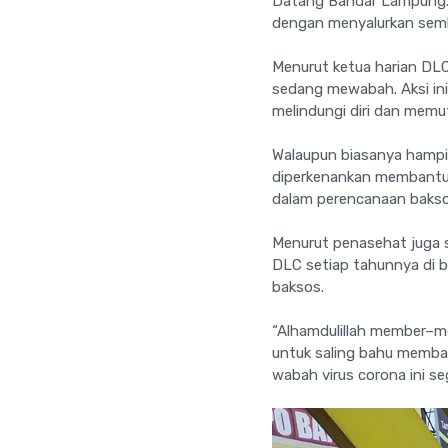
Datang Bandar Lampung. S
dengan menyalurkan semb
Menurut ketua harian DLC 
sedang mewabah. Aksi ini
melindungi diri dan memu
Walaupun biasanya hampir
diperkenankan membantu k
dalam perencanaan baksos 
Menurut penasehat juga s
DLC setiap tahunnya di 
baksos.
“Alhamdulillah member–mem
untuk saling bahu membah
wabah virus corona ini seg