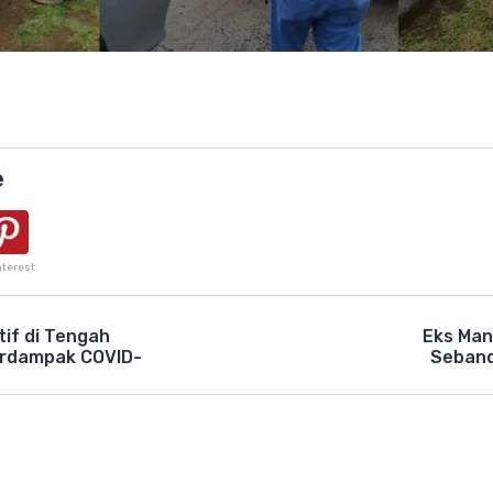
e
nterest
tif di Tengah
Eks Mana
erdampak COVID-
Seband