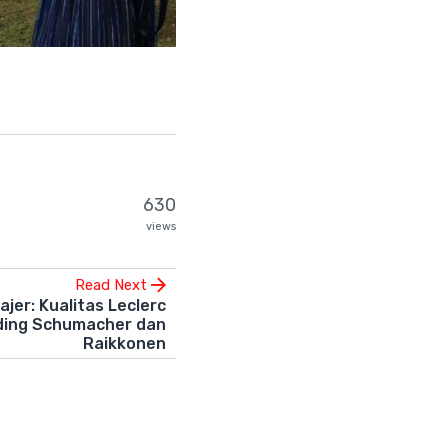
630
views
Read Next
jer: Kualitas Leclerc
ing Schumacher dan
Raikkonen