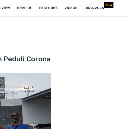
NEW
RVIEW
GEAR UP
FEATURES
VIDEOS
GIIAS 2026
 Peduli Corona