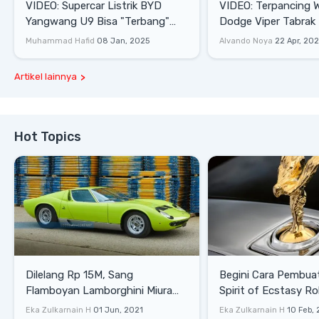
VIDEO: Supercar Listrik BYD
VIDEO: Terpancing W
Yangwang U9 Bisa "Terbang"
Dodge Viper Tabrak M
Lewati Rintangan
Saat Burnout
Muhammad Hafid
08 Jan, 2025
Alvando Noya
22 Apr, 20
Artikel lainnya
Hot Topics
Dilelang Rp 15M, Sang
Begini Cara Pembua
Flamboyan Lamborghini Miura
Spirit of Ecstasy Ro
P400 S
Eka Zulkarnain H
01 Jun, 2021
Eka Zulkarnain H
10 Feb,