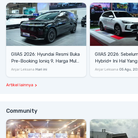
GIIAS 2026: Hyundai Resmi Buka
GIIAS 2026: Sebelum
Pre-Booking Ioniq 9, Harga Mulai
Hybrid+ Ini Hal Yang
Rp1,49 Miliar
Diketahui
Anjar Leksana
Hari ini
Anjar Leksana
05 Agu, 20
Artikel lainnya
Community