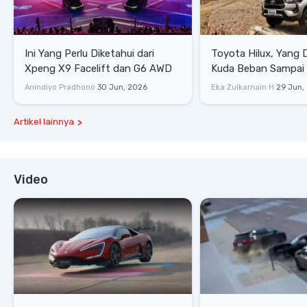
Ini Yang Perlu Diketahui dari
Toyota Hilux, Yang 
Xpeng X9 Facelift dan G6 AWD
Kuda Beban Sampai 
Lifestyle
Anindiyo Pradhono
30 Jun, 2026
Eka Zulkarnain H
29 Jun,
Artikel lainnya
Video