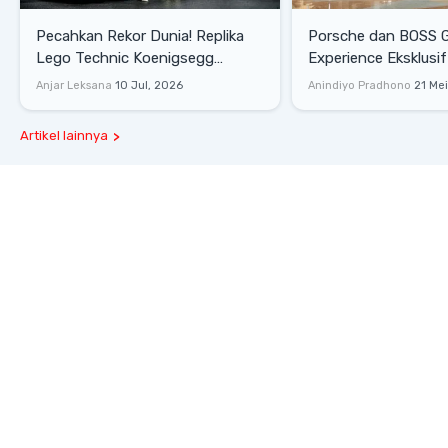
Pecahkan Rekor Dunia! Replika
Porsche dan BOSS 
Lego Technic Koenigsegg
Experience Eksklusif
Sadair's Spear Ukuran Asli Sukses
Senayan, Hadirkan 
Anjar Leksana
10 Jul, 2026
Anindiyo Pradhono
21 Me
Melesat 111 Km/Jam
Gaya Hidup dan Mob
Artikel lainnya