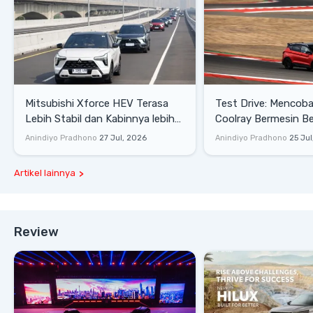
Mitsubishi Xforce HEV Terasa
Test Drive: Mencoba Geely
Lebih Stabil dan Kabinnya lebih
Coolray Bermesin B
Senyap
di Sirkuit Mandalika
Anindiyo Pradhono
27 Jul, 2026
Anindiyo Pradhono
25 Jul
Artikel lainnya
Review