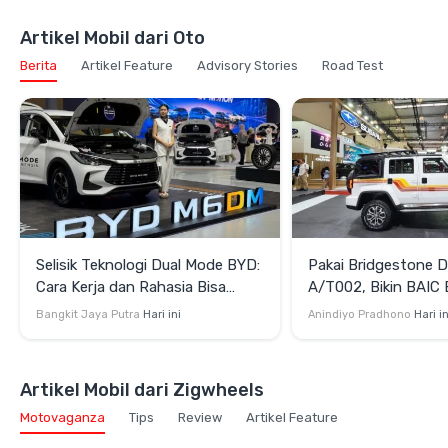
Artikel Mobil dari Oto
Berita
Artikel Feature
Advisory Stories
Road Test
Selisik Teknologi Dual Mode BYD:
Pakai Bridgestone D
Cara Kerja dan Rahasia Bisa
A/T002, Bikin BAIC 
Efisien juga Bertenaga
Terlihat Lebih Gaga
Bangkit Jaya Putra
Hari ini
Anindiyo Pradhono
Hari in
Artikel Mobil dari Zigwheels
Motovaganza
Tips
Review
Artikel Feature