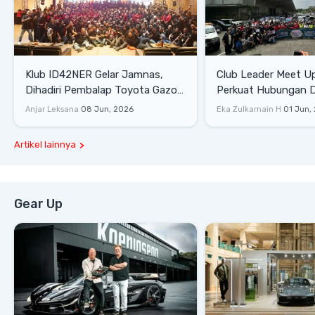
Klub ID42NER Gelar Jamnas,
Club Leader Meet U
Dihadiri Pembalap Toyota Gazoo
Perkuat Hubungan D
Racing
Dengan Komunitas
Anjar Leksana
08 Jun, 2026
Eka Zulkarnain H
01 Jun,
Artikel lainnya
Gear Up