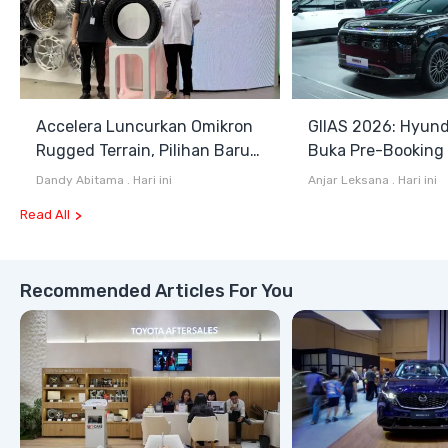
Accelera Luncurkan Omikron
GIIAS 2026: Hyund
Rugged Terrain, Pilihan Baru
Buka Pre-Booking I
Antara All Terrain dan Mud
Harga Mulai Rp1,49
Dandy Abitama
.
Hari ini
Anjar Leksana
.
Hari ini
Terrain
Read All
Recommended Articles For You