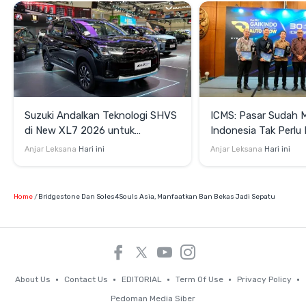
Suzuki Andalkan Teknologi SHVS
ICMS: Pasar Sudah 
di New XL7 2026 untuk
Indonesia Tak Perl
Mendukung Efisiensi Berkendara
Satu Teknologi Elektr
Anjar Leksana
Hari ini
Anjar Leksana
Hari ini
Home
Bridgestone Dan Soles4Souls Asia, Manfaatkan Ban Bekas Jadi Sepatu
About Us
Contact Us
EDITORIAL
Term Of Use
Privacy Policy
Pedoman Media Siber