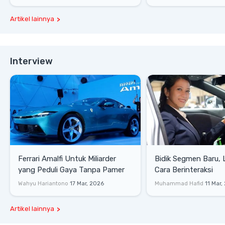
Artikel lainnya
Interview
Ferrari Amalfi Untuk Miliarder
Bidik Segmen Baru,
yang Peduli Gaya Tanpa Pamer
Cara Berinteraksi
Wahyu Hariantono
17 Mar, 2026
Muhammad Hafid
11 Mar,
Artikel lainnya