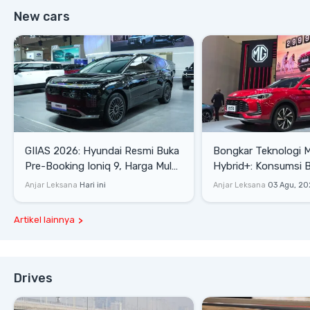
New cars
GIIAS 2026: Hyundai Resmi Buka
Bongkar Teknologi 
Pre-Booking Ioniq 9, Harga Mulai
Hybrid+: Konsumsi 
Rp1,49 Miliar
Tembus 27,7 Km/Lit
Anjar Leksana
Hari ini
Anjar Leksana
03 Agu, 20
Artikel lainnya
Drives