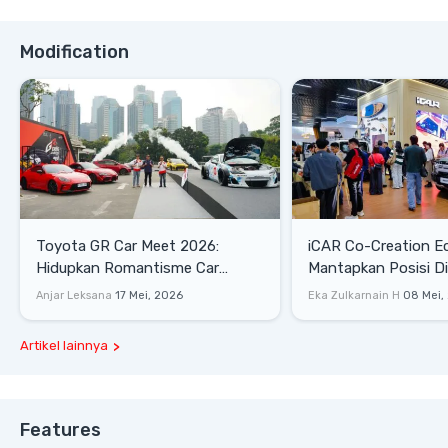
Modification
Toyota GR Car Meet 2026:
iCAR Co-Creation E
Hidupkan Romantisme Car
Mantapkan Posisi D
Culture Era 90-an
Gaya Hidup
Anjar Leksana
17 Mei, 2026
Eka Zulkarnain H
08 Mei,
Artikel lainnya
Features