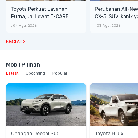
Toyota Perkuat Layanan
Perubahan All-Ne
Purnajual Lewat T-CARE
CX-5: SUV Ikonik 
XTRA, Manfaat Lebih Besar
Bongsor, Mewah, 
.
04 Agu, 2026
.
03 Agu, 2026
Read All
Mobil Pilihan
Latest
Upcoming
Popular
Changan Deepal S05
Toyota Hilux