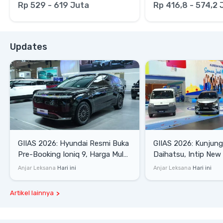
Rp 529 - 619 Juta
Rp 416,8 - 574,2 
Updates
GIIAS 2026: Hyundai Resmi Buka
GIIAS 2026: Kunjung
Pre-Booking Ioniq 9, Harga Mulai
Daihatsu, Intip New 
Rp1,49 Miliar
SE hingga Gran Max 
Anjar Leksana
Hari ini
Anjar Leksana
Hari ini
Artikel lainnya