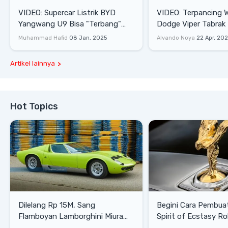
VIDEO: Supercar Listrik BYD
VIDEO: Terpancing W
Yangwang U9 Bisa "Terbang"
Dodge Viper Tabrak M
Lewati Rintangan
Saat Burnout
Muhammad Hafid
08 Jan, 2025
Alvando Noya
22 Apr, 20
Artikel lainnya
Hot Topics
Dilelang Rp 15M, Sang
Begini Cara Pembua
Flamboyan Lamborghini Miura
Spirit of Ecstasy Ro
P400 S