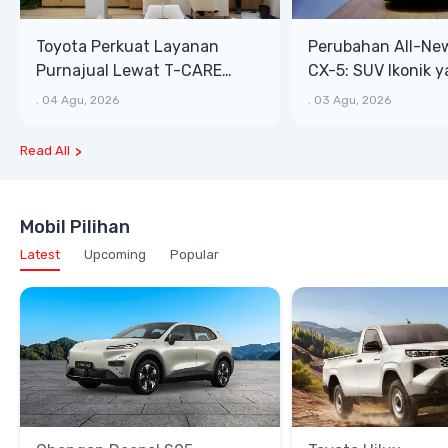
Toyota Perkuat Layanan
Perubahan All-Ne
Purnajual Lewat T-CARE
CX-5: SUV Ikonik 
XTRA, Manfaat Lebih Besar
Bongsor, Mewah, 
.
04 Agu, 2026
.
03 Agu, 2026
Read All
Mobil Pilihan
Latest
Upcoming
Popular