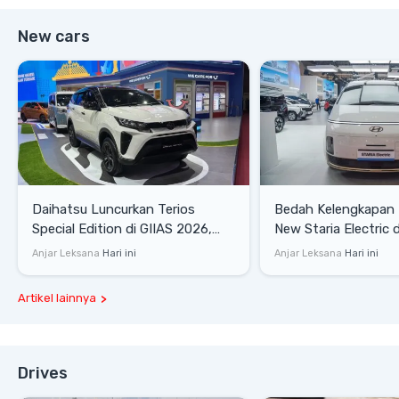
New cars
Daihatsu Luncurkan Terios
Bedah Kelengkapan
Special Edition di GIIAS 2026,
New Staria Electric 
Stok Terbatas
yang Dikenalkan di 
Anjar Leksana
Hari ini
Anjar Leksana
Hari ini
Artikel lainnya
Drives