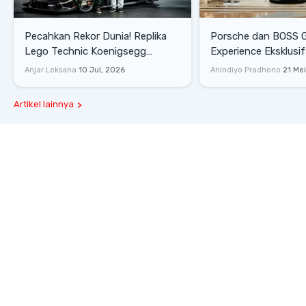
Pecahkan Rekor Dunia! Replika
Porsche dan BOSS 
Lego Technic Koenigsegg
Experience Eksklusif
Sadair's Spear Ukuran Asli Sukses
Senayan, Hadirkan 
Anjar Leksana
10 Jul, 2026
Anindiyo Pradhono
21 Me
Melesat 111 Km/Jam
Gaya Hidup dan Mob
Artikel lainnya