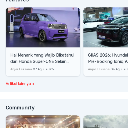
Hal Menarik Yang Wajib Diketahui
GIIAS 2026: Hyunda
dari Honda Super-ONE Selain
Pre-Booking Ioniq 9,
Harga
Rp1,49 Miliar
Anjar Leksana
07 Agu, 2026
Anjar Leksana
06 Agu, 2
Artikel lainnya
Community