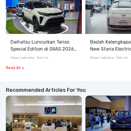
Daihatsu Luncurkan Terios
Bedah Kelengkapa
Special Edition di GIIAS 2026,
New Staria Electri
Stok Terbatas
Hybrid yang Diken
Anjar Leksana
.
Hari ini
Anjar Leksana
.
Hari ini
GIIAS 2026
Read All
Recommended Articles For You