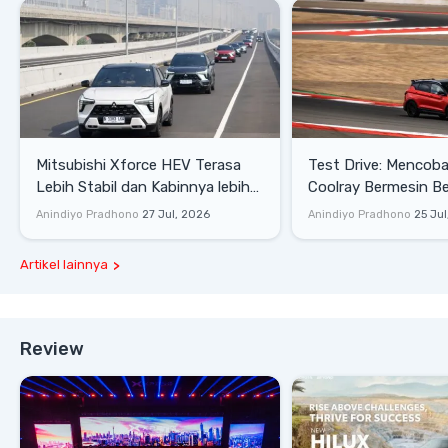
Mitsubishi Xforce HEV Terasa
Test Drive: Mencoba Geely
Lebih Stabil dan Kabinnya lebih
Coolray Bermesin B
Senyap
di Sirkuit Mandalika
Anindiyo Pradhono
27 Jul, 2026
Anindiyo Pradhono
25 Jul
Artikel lainnya
Review