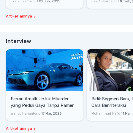
Eka Zulkarnain H
01 Jun, 2021
Eka Zulkarnain H
10 Feb,
Artikel lainnya
Interview
Ferrari Amalfi Untuk Miliarder
Bidik Segmen Baru,
yang Peduli Gaya Tanpa Pamer
Cara Berinteraksi
Wahyu Hariantono
17 Mar, 2026
Muhammad Hafid
11 Mar,
Artikel lainnya