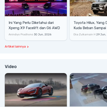
Ini Yang Perlu Diketahui dari
Toyota Hilux, Yang 
Xpeng X9 Facelift dan G6 AWD
Kuda Beban Sampai 
Lifestyle
Anindiyo Pradhono
30 Jun, 2026
Eka Zulkarnain H
29 Jun,
Artikel lainnya
Video