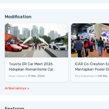
Modification
Toyota GR Car Meet 2026:
iCAR Co-Creation E
Hidupkan Romantisme Car
Mantapkan Posisi D
Culture Era 90-an
Gaya Hidup
Anjar Leksana
17 Mei, 2026
Eka Zulkarnain H
08 Mei,
Artikel lainnya
Features