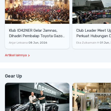
Klub ID42NER Gelar Jamnas,
Club Leader Meet U
Dihadiri Pembalap Toyota Gazoo
Perkuat Hubungan D
Racing
Dengan Komunitas
Anjar Leksana
08 Jun, 2026
Eka Zulkarnain H
01 Jun,
Artikel lainnya
Gear Up