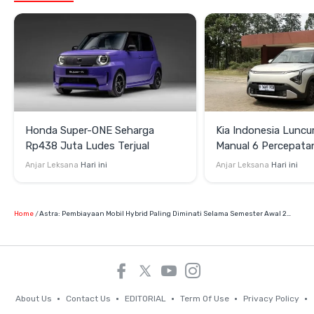
Honda Super-ONE Seharga
Kia Indonesia Luncu
Rp438 Juta Ludes Terjual
Manual 6 Percepata
Rp269 Juta
Anjar Leksana
Hari ini
Anjar Leksana
Hari ini
Home
Astra: Pembiayaan Mobil Hybrid Paling Diminati Selama Semester Awal 2025
About Us
Contact Us
EDITORIAL
Term Of Use
Privacy Policy