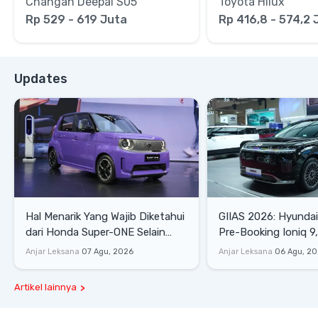
Changan Deepal S05
Toyota Hilux
Rp 529 - 619 Juta
Rp 416,8 - 574,2 
Updates
Hal Menarik Yang Wajib Diketahui
GIIAS 2026: Hyunda
dari Honda Super-ONE Selain
Pre-Booking Ioniq 9,
Harga
Rp1,49 Miliar
Anjar Leksana
07 Agu, 2026
Anjar Leksana
06 Agu, 2
Artikel lainnya