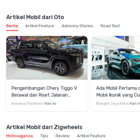
Artikel Mobil dari Oto
Berita
Artikel Feature
Advisory Stories
Road Test
Pengembangan Chery Tiggo V
Ada Mobil Pertama di
Berawal dari Riset Jalanan
Mobil Ikonik yang Cu
Indonesia
di GIIAS 2026
Anindiyo Pradhono
Hari ini
Bangkit Jaya Putra
Hari i
Artikel Mobil dari Zigwheels
Motovaganza
Tips
Review
Artikel Feature