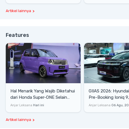
Artikel lainnya
Features
Hal Menarik Yang Wajib Diketahui
GIIAS 2026: Hyunda
dari Honda Super-ONE Selain
Pre-Booking Ioniq 9,
Harga
Rp1,49 Miliar
Anjar Leksana
Hari ini
Anjar Leksana
06 Agu, 2
Artikel lainnya