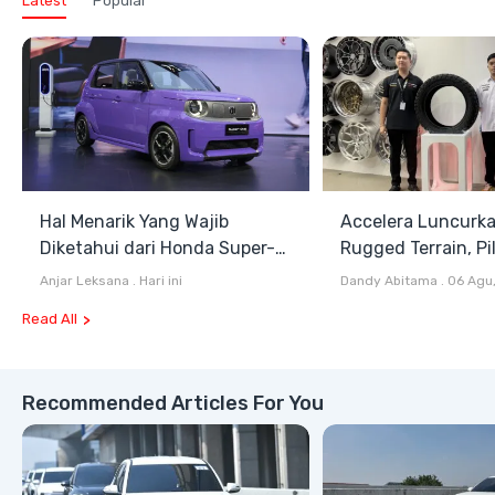
Latest
Popular
Hal Menarik Yang Wajib
Accelera Luncurk
Diketahui dari Honda Super-
Rugged Terrain, Pi
ONE Selain Harga
Antara All Terrain
Anjar Leksana
.
Hari ini
Dandy Abitama
.
06 Agu
Terrain
Read All
Recommended Articles For You