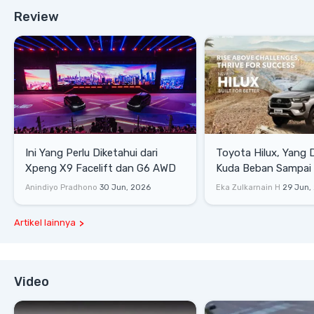
Review
Ini Yang Perlu Diketahui dari
Toyota Hilux, Yang 
Xpeng X9 Facelift dan G6 AWD
Kuda Beban Sampai 
Lifestyle
Anindiyo Pradhono
30 Jun, 2026
Eka Zulkarnain H
29 Jun,
Artikel lainnya
Video