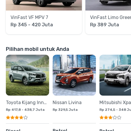
VinFast VF MPV 7
VinFast Limo Gree
Rp 345 - 420 Juta
Rp 389 Juta
Pilihan mobil untuk Anda
Toyota Kijang Innova
Nissan Livina
Mitsubishi Xp
Rp 417,8 - 438,7 Juta
Rp 329,5 Juta
Rp 274,5 - 348 J
Petrol