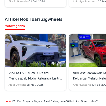
Subang
Mobil Keluarga
Eka Zulkarnain
02 Jul, 2026
Anindiyo Pradhono
20 Me
Artikel Mobil dari Zigwheels
Motovaganza
VinFast VF MPV 7 Resmi
VinFast Ramaikan Mob
Mengaspal, Mobil Keluarga Listrik
Keluarga Melalui Pel
Kelahiran Subang
MPV 7 di IIMS 2026
Anjar Leksana
21 Mei, 2026
Anjar Leksana
10 Feb, 20
Home
VinFast Ekspansi Segmen Fleet, Datangkan 400 Unit Limo Green Untuk Transportasi Umum