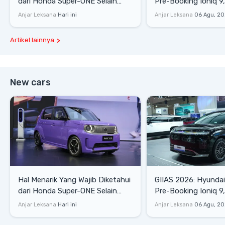
dari Honda Super-ONE Selain
Pre-Booking Ioniq 9,
Harga
Rp1,49 Miliar
Anjar Leksana
Hari ini
Anjar Leksana
06 Agu, 2
Artikel lainnya
New cars
Hal Menarik Yang Wajib Diketahui
GIIAS 2026: Hyunda
dari Honda Super-ONE Selain
Pre-Booking Ioniq 9,
Harga
Rp1,49 Miliar
Anjar Leksana
Hari ini
Anjar Leksana
06 Agu, 2