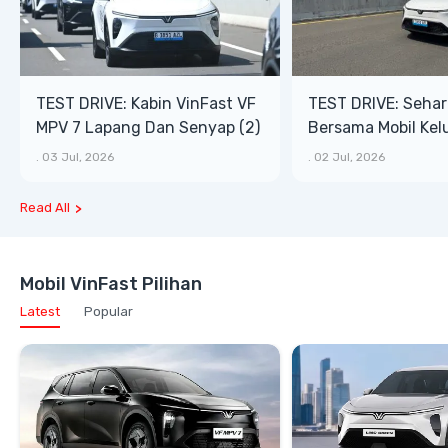
TEST DRIVE: Kabin VinFast VF
TEST DRIVE: Sehar
MPV 7 Lapang Dan Senyap (2)
Bersama Mobil Kel
Modern VinFast VF 
.
03 Jul, 2026
.
02 Jul, 2026
Read All
Mobil VinFast Pilihan
Latest
Popular