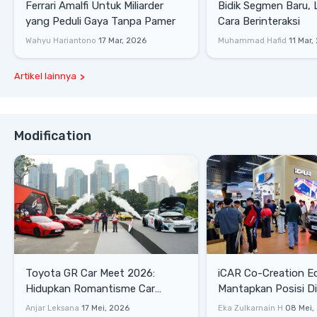
Ferrari Amalfi Untuk Miliarder
Bidik Segmen Baru,
yang Peduli Gaya Tanpa Pamer
Cara Berinteraksi
Wahyu Hariantono
17 Mar, 2026
Muhammad Hafid
11 Mar,
Artikel lainnya
Modification
Toyota GR Car Meet 2026:
iCAR Co-Creation E
Hidupkan Romantisme Car
Mantapkan Posisi D
Culture Era 90-an
Gaya Hidup
Anjar Leksana
17 Mei, 2026
Eka Zulkarnain H
08 Mei,