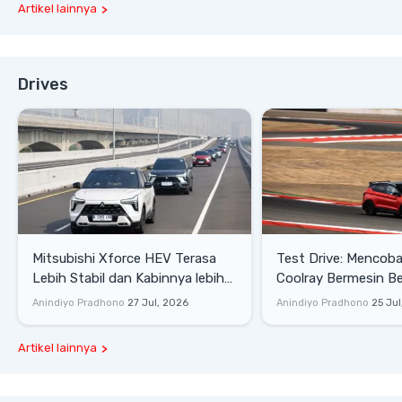
Artikel lainnya
Drives
Mitsubishi Xforce HEV Terasa
Test Drive: Mencoba Geely
Lebih Stabil dan Kabinnya lebih
Coolray Bermesin B
Senyap
di Sirkuit Mandalika
Anindiyo Pradhono
27 Jul, 2026
Anindiyo Pradhono
25 Jul
Artikel lainnya