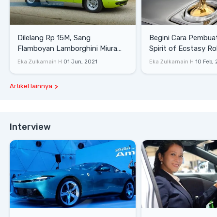
Dilelang Rp 15M, Sang
Begini Cara Pembua
Flamboyan Lamborghini Miura
Spirit of Ecstasy Ro
P400 S
Eka Zulkarnain H
01 Jun, 2021
Eka Zulkarnain H
10 Feb,
Artikel lainnya
Interview