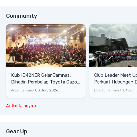
Community
Klub ID42NER Gelar Jamnas,
Club Leader Meet U
Dihadiri Pembalap Toyota Gazoo
Perkuat Hubungan D
Racing
Dengan Komunitas
Anjar Leksana
08 Jun, 2026
Eka Zulkarnain H
01 Jun,
Artikel lainnya
Gear Up