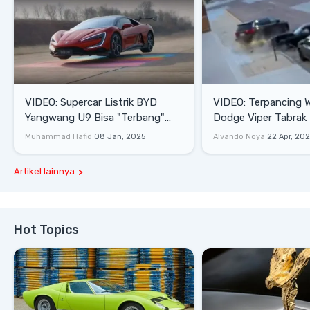
VIDEO: Supercar Listrik BYD
VIDEO: Terpancing W
Yangwang U9 Bisa "Terbang"
Dodge Viper Tabrak M
Lewati Rintangan
Saat Burnout
Muhammad Hafid
08 Jan, 2025
Alvando Noya
22 Apr, 20
Artikel lainnya
Hot Topics