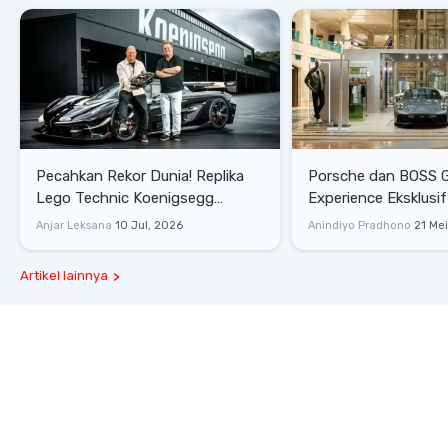
Pecahkan Rekor Dunia! Replika
Porsche dan BOSS 
Lego Technic Koenigsegg
Experience Eksklusif
Sadair's Spear Ukuran Asli Sukses
Senayan, Hadirkan 
Anjar Leksana
10 Jul, 2026
Anindiyo Pradhono
21 Me
Melesat 111 Km/Jam
Gaya Hidup dan Mob
Artikel lainnya