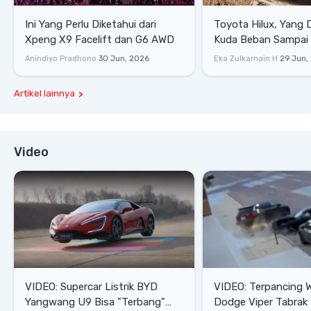
Ini Yang Perlu Diketahui dari
Toyota Hilux, Yang 
Xpeng X9 Facelift dan G6 AWD
Kuda Beban Sampai 
Lifestyle
Anindiyo Pradhono
30 Jun, 2026
Eka Zulkarnain H
29 Jun,
Artikel lainnya
Video
VIDEO: Supercar Listrik BYD
VIDEO: Terpancing W
Yangwang U9 Bisa "Terbang"
Dodge Viper Tabrak M