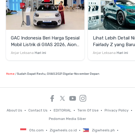
GAC Indonesia Beri Harga Spesial
Lihat Lebih Detail N
Mobil Listrik di GIIAS 2026, Aion
Fairlady Z yang Bar
UT Mulai Rp299 Juta
di GIIAS 2026
Anjar Leksana
Hari ini
Anjar Leksana
Hari ini
Home
Sudah Dapat Restu, GIIAS 2021 Digelar November Depan
About Us
Contact Us
EDITORIAL
Term Of Use
Privacy Policy
Pedoman Media Siber
Oto.com
Zigwheels.co.id
Zigwheels.ph