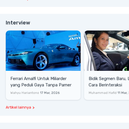
Interview
Ferrari Amalfi Untuk Miliarder
Bidik Segmen Baru,
yang Peduli Gaya Tanpa Pamer
Cara Berinteraksi
Wahyu Hariantono
17 Mar, 2026
Muhammad Hafid
11 Mar,
Artikel lainnya