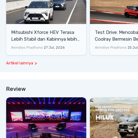
Mitsubishi Xforce HEV Terasa
Test Drive: Mencoba Geely
Lebih Stabil dan Kabinnya lebih
Coolray Bermesin B
Senyap
di Sirkuit Mandalika
Anindiyo Pradhono
27 Jul, 2026
Anindiyo Pradhono
25 Jul
Artikel lainnya
Review