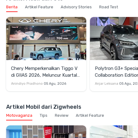
Berita
Artikel Feature
Advisory Stories
Road Test
Chery Memperkenalkan Tiggo V
Polytron G3+ Specia
di GIIAS 2026, Meluncur Kuartal
Collaboration Editio
Keempat
GIIAS 2026, Pakai S
Anindiyo Pradhono
05 Agu, 2026
Anjar Leksana
05 Agu, 20
dan Velg HSR
Artikel Mobil dari Zigwheels
Motovaganza
Tips
Review
Artikel Feature