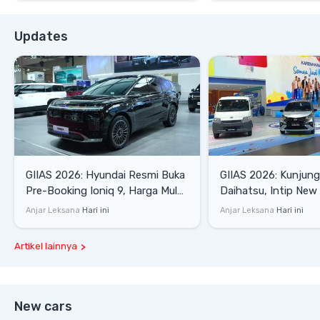
Updates
GIIAS 2026: Hyundai Resmi Buka
GIIAS 2026: Kunjung
Pre-Booking Ioniq 9, Harga Mulai
Daihatsu, Intip New 
Rp1,49 Miliar
SE hingga Gran Max 
Anjar Leksana
Hari ini
Anjar Leksana
Hari ini
Artikel lainnya
New cars