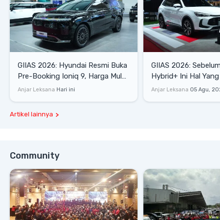
GIIAS 2026: Hyundai Resmi Buka
GIIAS 2026: Sebelum
Pre-Booking Ioniq 9, Harga Mulai
Hybrid+ Ini Hal Yang
Rp1,49 Miliar
Diketahui
Anjar Leksana
Hari ini
Anjar Leksana
05 Agu, 20
Artikel lainnya
Community