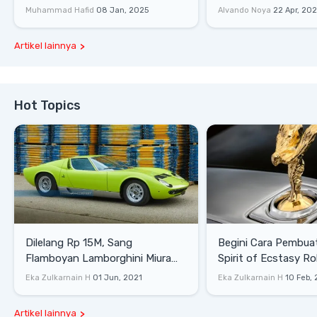
Lewati Rintangan
Saat Burnout
Muhammad Hafid
08 Jan, 2025
Alvando Noya
22 Apr, 20
Artikel lainnya
Hot Topics
Dilelang Rp 15M, Sang
Begini Cara Pembua
Flamboyan Lamborghini Miura
Spirit of Ecstasy Ro
P400 S
Eka Zulkarnain H
01 Jun, 2021
Eka Zulkarnain H
10 Feb,
Artikel lainnya