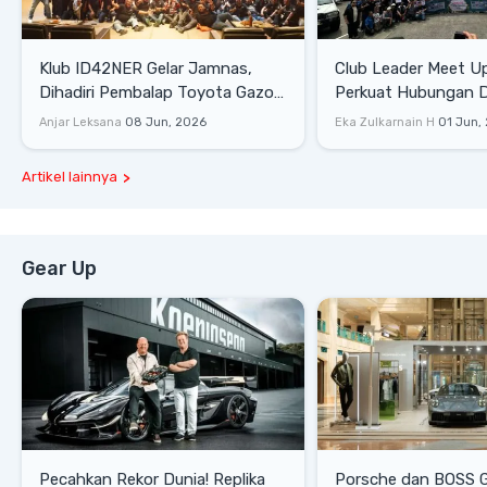
Klub ID42NER Gelar Jamnas,
Club Leader Meet U
Dihadiri Pembalap Toyota Gazoo
Perkuat Hubungan D
Racing
Dengan Komunitas
Anjar Leksana
08 Jun, 2026
Eka Zulkarnain H
01 Jun,
Artikel lainnya
Gear Up
Pecahkan Rekor Dunia! Replika
Porsche dan BOSS 