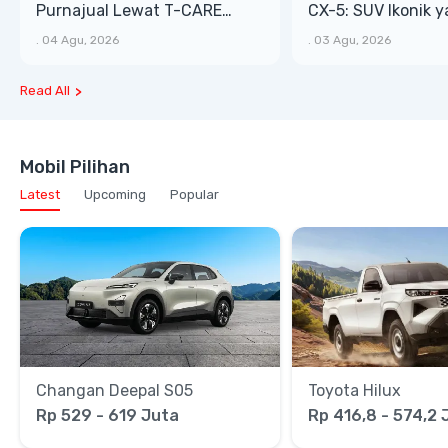
Purnajual Lewat T-CARE
CX-5: SUV Ikonik 
XTRA, Manfaat Lebih Besar
Bongsor, Mewah, 
.
04 Agu, 2026
.
03 Agu, 2026
Read All
Mobil Pilihan
Latest
Upcoming
Popular
Changan Deepal S05
Toyota Hilux
Rp 529 - 619 Juta
Rp 416,8 - 574,2 