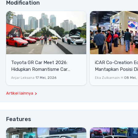
Modification
Toyota GR Car Meet 2026:
iCAR Co-Creation E
Hidupkan Romantisme Car
Mantapkan Posisi D
Culture Era 90-an
Gaya Hidup
Anjar Leksana
17 Mei, 2026
Eka Zulkarnain H
08 Mei,
Artikel lainnya
Features