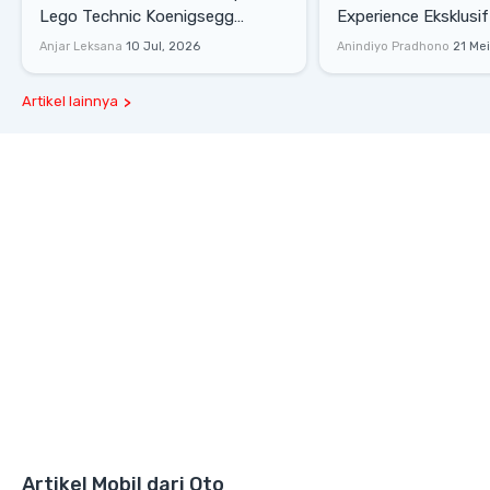
Lego Technic Koenigsegg
Experience Eksklusif
Sadair's Spear Ukuran Asli Sukses
Senayan, Hadirkan 
Anjar Leksana
10 Jul, 2026
Anindiyo Pradhono
21 Me
Melesat 111 Km/Jam
Gaya Hidup dan Mob
Artikel lainnya
Artikel Mobil dari Oto