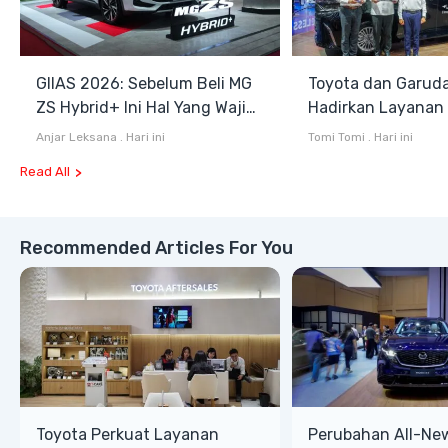
GIIAS 2026: Sebelum Beli MG
Toyota dan Garuda
ZS Hybrid+ Ini Hal Yang Wajib
Hadirkan Layanan
Diketahui
Jemput Bandara 
Anjar Leksana
.
Hari ini
Tomi Tomi
.
Hari ini
Alphard Hybrid EV
Read All
Recommended Articles For You
Toyota Perkuat Layanan
Perubahan All-Ne