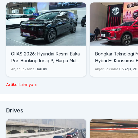
GIIAS 2026: Hyundai Resmi Buka
Bongkar Teknologi 
Pre-Booking Ioniq 9, Harga Mulai
Hybrid+: Konsumsi 
Rp1,49 Miliar
Tembus 27,7 Km/Lit
Anjar Leksana
Hari ini
Anjar Leksana
03 Agu, 20
Artikel lainnya
Drives