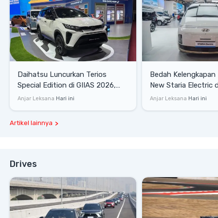
Daihatsu Luncurkan Terios
Bedah Kelengkapan
Special Edition di GIIAS 2026,
New Staria Electric 
Stok Terbatas
yang Dikenalkan di 
Anjar Leksana
Hari ini
Anjar Leksana
Hari ini
Artikel lainnya
Drives