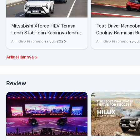
Mitsubishi Xforce HEV Terasa
Test Drive: Mencoba Geely
Lebih Stabil dan Kabinnya lebih
Coolray Bermesin B
Senyap
di Sirkuit Mandalika
Anindiyo Pradhono
27 Jul, 2026
Anindiyo Pradhono
25 Jul
Artikel lainnya
Review