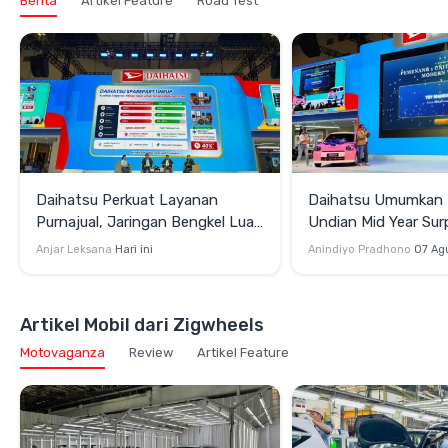
Berita
Artikel Feature
Road Test
Daihatsu Perkuat Layanan
Daihatsu Umumkan
Purnajual, Jaringan Bengkel Luas
Undian Mid Year Sur
hingga Garansi Suku Cadang 24
2026
Anjar Leksana
Hari ini
Anindiyo Pradhono
07 Ag
Jam
Artikel Mobil dari Zigwheels
Motovaganza
Review
Artikel Feature