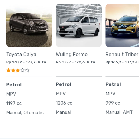
Toyota Calya
Wuling Formo
Renault Triber
Rp 170,2 - 193,7 Juta
Rp 155,7 - 172,6 Juta
Rp 166,9 - 187,9 J
Petrol
Petrol
Petrol
MPV
MPV
MPV
1206 cc
999 cc
1197 cc
Manual
Manual, AMT
Manual, Otomatis