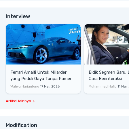
Interview
Ferrari Amalfi Untuk Miliarder
Bidik Segmen Baru,
yang Peduli Gaya Tanpa Pamer
Cara Berinteraksi
Wahyu Hariantono
17 Mar, 2026
Muhammad Hafid
11 Mar,
Artikel lainnya
Modification