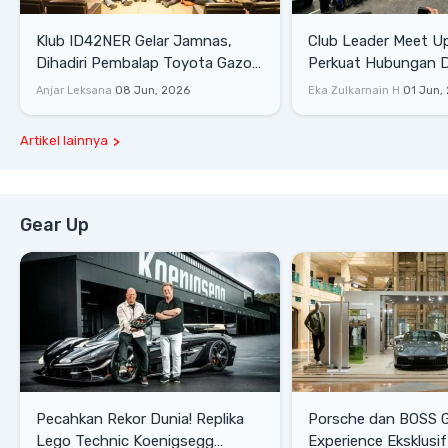
Klub ID42NER Gelar Jamnas,
Club Leader Meet U
Dihadiri Pembalap Toyota Gazoo
Perkuat Hubungan D
Racing
Dengan Komunitas
Anjar Leksana
08 Jun, 2026
Eka Zulkarnain H
01 Jun,
Artikel lainnya
Gear Up
Pecahkan Rekor Dunia! Replika
Porsche dan BOSS 
Lego Technic Koenigsegg
Experience Eksklusif