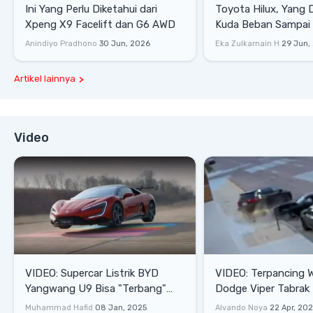
Ini Yang Perlu Diketahui dari
Toyota Hilux, Yang 
Xpeng X9 Facelift dan G6 AWD
Kuda Beban Sampai 
Lifestyle
Anindiyo Pradhono
30 Jun, 2026
Eka Zulkarnain H
29 Jun,
Artikel lainnya
Video
VIDEO: Supercar Listrik BYD
VIDEO: Terpancing W
Yangwang U9 Bisa "Terbang"
Dodge Viper Tabrak M
Lewati Rintangan
Saat Burnout
Muhammad Hafid
08 Jan, 2025
Alvando Noya
22 Apr, 20