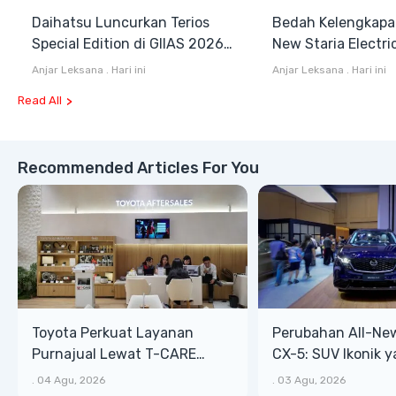
Daihatsu Luncurkan Terios
Bedah Kelengkapa
Special Edition di GIIAS 2026,
New Staria Electri
Stok Terbatas
Hybrid yang Diken
Anjar Leksana
.
Hari ini
Anjar Leksana
.
Hari ini
GIIAS 2026
Read All
Recommended Articles For You
Toyota Perkuat Layanan
Perubahan All-Ne
Purnajual Lewat T-CARE
CX-5: SUV Ikonik 
XTRA, Manfaat Lebih Besar
Bongsor, Mewah, 
.
04 Agu, 2026
.
03 Agu, 2026