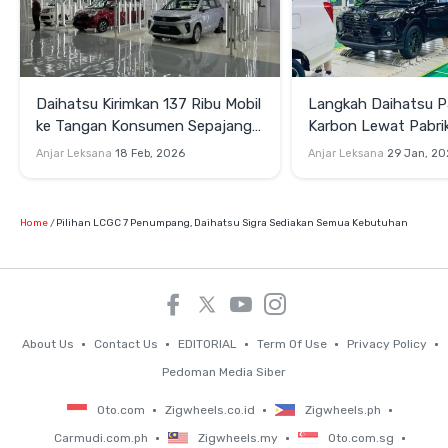
Daihatsu Kirimkan 137 Ribu Mobil
Langkah Daihatsu P
ke Tangan Konsumen Sepajang
Karbon Lewat Pabri
2025
Hybrid
Anjar Leksana
18 Feb, 2026
Anjar Leksana
29 Jan, 20
Home
Pilihan LCGC 7 Penumpang, Daihatsu Sigra Sediakan Semua Kebutuhan
About Us
Contact Us
EDITORIAL
Term Of Use
Privacy Policy
Pedoman Media Siber
Oto.com
Zigwheels.co.id
Zigwheels.ph
Carmudi.com.ph
Zigwheels.my
Oto.com.sg