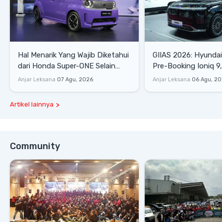
Hal Menarik Yang Wajib Diketahui
GIIAS 2026: Hyunda
dari Honda Super-ONE Selain
Pre-Booking Ioniq 9,
Harga
Rp1,49 Miliar
Anjar Leksana
07 Agu, 2026
Anjar Leksana
06 Agu, 2
Artikel lainnya
Community