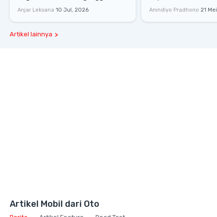
Sadair's Spear Ukuran Asli Sukses
Senayan, Hadirkan 
Anjar Leksana
10 Jul, 2026
Anindiyo Pradhono
21 Me
Melesat 111 Km/Jam
Gaya Hidup dan Mob
Artikel lainnya
Artikel Mobil dari Oto