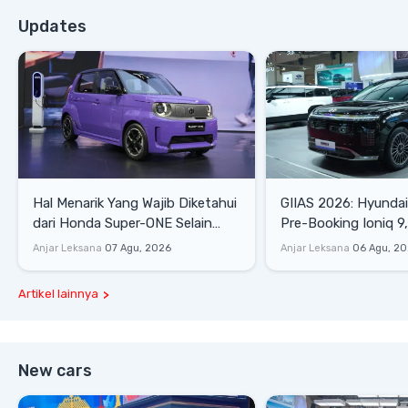
Updates
Hal Menarik Yang Wajib Diketahui
GIIAS 2026: Hyunda
dari Honda Super-ONE Selain
Pre-Booking Ioniq 9,
Harga
Rp1,49 Miliar
Anjar Leksana
07 Agu, 2026
Anjar Leksana
06 Agu, 2
Artikel lainnya
New cars