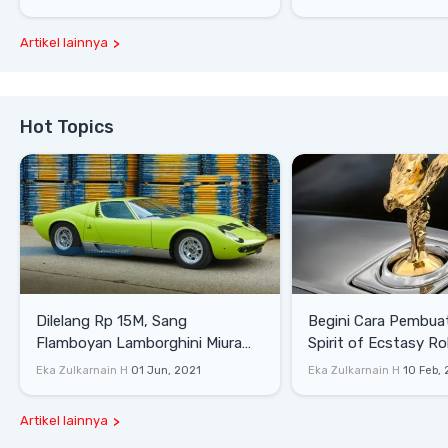
Artikel lainnya
Hot Topics
Dilelang Rp 15M, Sang
Begini Cara Pembua
Flamboyan Lamborghini Miura
Spirit of Ecstasy Ro
P400 S
Eka Zulkarnain H
01 Jun, 2021
Eka Zulkarnain H
10 Feb,
Artikel lainnya