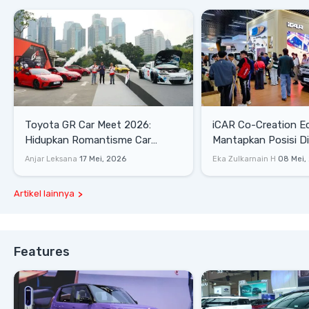
Toyota GR Car Meet 2026:
iCAR Co-Creation E
Hidupkan Romantisme Car
Mantapkan Posisi D
Culture Era 90-an
Gaya Hidup
Anjar Leksana
17 Mei, 2026
Eka Zulkarnain H
08 Mei,
Artikel lainnya
Features