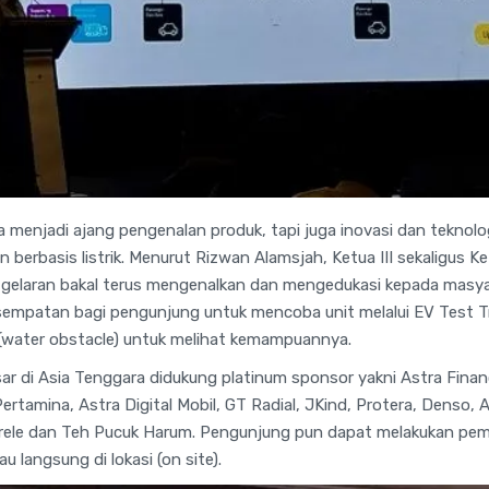
 menjadi ajang pengenalan produk, tapi juga inovasi dan teknolog
n berbasis listrik. Menurut Rizwan Alamsjah, Ketua III sekaligus 
gelaran bakal terus mengenalkan dan mengedukasi kepada masyar
empatan bagi pengunjung untuk mencoba unit melalui EV Test Tr
ir (water obstacle) untuk melihat kemampuannya.
r di Asia Tenggara didukung platinum sponsor yakni Astra Financ
Pertamina, Astra Digital Mobil, GT Radial, JKind, Protera, Denso,
rele dan Teh Pucuk Harum. Pengunjung pun dapat melakukan pemb
u langsung di lokasi (on site).