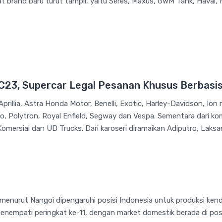
t brand baru turut tampil, yaitu Seres, Maxus, GWM Tank, Haval,
KC23, Supercar Legal Pesanan Khusus Berbasis
prillia, Astra Honda Motor, Benelli, Exotic, Harley-Davidson, Ion 
io, Polytron, Royal Enfield, Segway dan Vespa. Sementara dari komer
Komersial dan UD Trucks. Dari karoseri diramaikan Adiputro, Laks
menurut Nangoi dipengaruhi posisi Indonesia untuk produksi kend
nempati peringkat ke-11, dengan market domestik berada di posisi