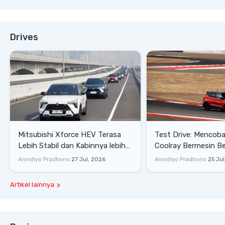
Drives
Mitsubishi Xforce HEV Terasa
Test Drive: Mencoba Geely
Lebih Stabil dan Kabinnya lebih
Coolray Bermesin B
Senyap
di Sirkuit Mandalika
Anindiyo Pradhono
27 Jul, 2026
Anindiyo Pradhono
25 Jul
Artikel lainnya