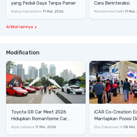
yang Peduli Gaya Tanpa Pamer
Cara Berinteraksi
Wahyu Hariantono
17 Mar, 2026
Muhammad Hafid
11 Mar,
Artikel lainnya
Modification
Toyota GR Car Meet 2026:
iCAR Co-Creation E
Hidupkan Romantisme Car
Mantapkan Posisi D
Culture Era 90-an
Gaya Hidup
Anjar Leksana
17 Mei, 2026
Eka Zulkarnain H
08 Mei,