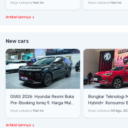
Rp1,49 Miliar
SE hingga Gran Max 
Anjar Leksana
Hari ini
Anjar Leksana
Hari ini
Artikel lainnya
New cars
GIIAS 2026: Hyundai Resmi Buka
Bongkar Teknologi 
Pre-Booking Ioniq 9, Harga Mulai
Hybrid+: Konsumsi 
Rp1,49 Miliar
Tembus 27,7 Km/Lit
Anjar Leksana
Hari ini
Anjar Leksana
03 Agu, 20
Artikel lainnya