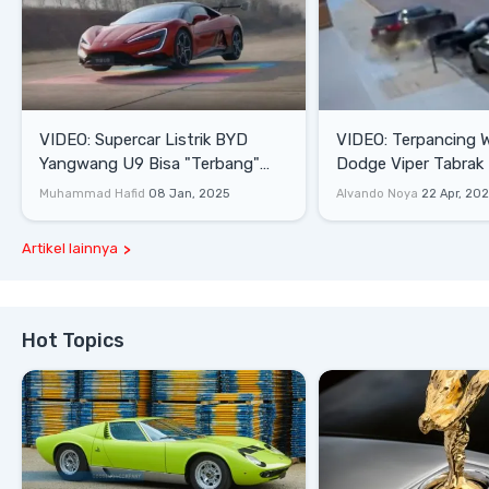
VIDEO: Supercar Listrik BYD
VIDEO: Terpancing W
Yangwang U9 Bisa "Terbang"
Dodge Viper Tabrak M
Lewati Rintangan
Saat Burnout
Muhammad Hafid
08 Jan, 2025
Alvando Noya
22 Apr, 20
Artikel lainnya
Hot Topics