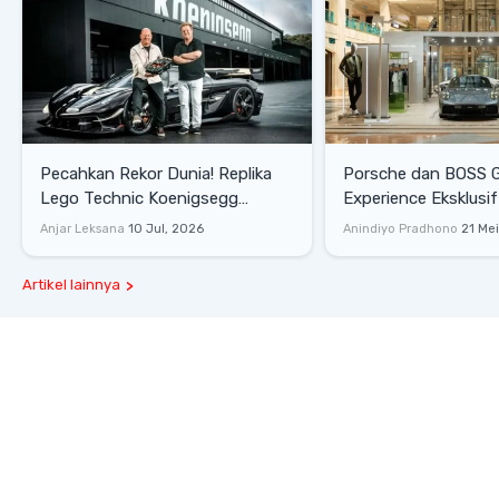
Pecahkan Rekor Dunia! Replika
Porsche dan BOSS 
Lego Technic Koenigsegg
Experience Eksklusif
Sadair's Spear Ukuran Asli Sukses
Senayan, Hadirkan 
Anjar Leksana
10 Jul, 2026
Anindiyo Pradhono
21 Me
Melesat 111 Km/Jam
Gaya Hidup dan Mob
Artikel lainnya