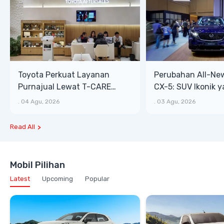
Toyota Perkuat Layanan
Perubahan All-Ne
Purnajual Lewat T-CARE
CX-5: SUV Ikonik 
XTRA, Manfaat Lebih Besar
Bongsor, Mewah, 
.
04 Agu, 2026
.
03 Agu, 2026
Read All
Mobil Pilihan
Latest
Upcoming
Popular