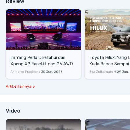
Review
Ini Yang Perlu Diketahui dari
Toyota Hilux, Yang 
Xpeng X9 Facelift dan G6 AWD
Kuda Beban Sampai 
Lifestyle
Anindiyo Pradhono
30 Jun, 2026
Eka Zulkarnain H
29 Jun,
Artikel lainnya
Video