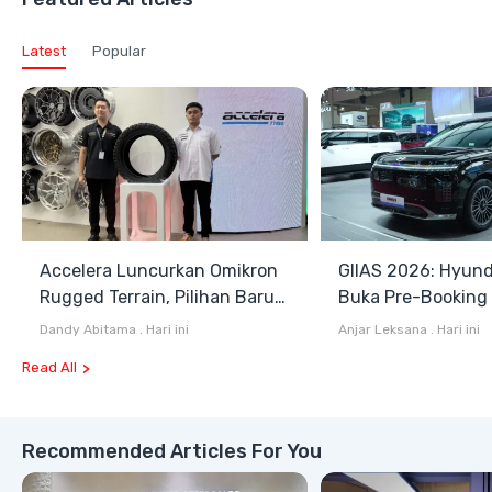
Latest
Popular
Accelera Luncurkan Omikron
GIIAS 2026: Hyund
Rugged Terrain, Pilihan Baru
Buka Pre-Booking I
Antara All Terrain dan Mud
Harga Mulai Rp1,49
Dandy Abitama
.
Hari ini
Anjar Leksana
.
Hari ini
Terrain
Read All
Recommended Articles For You