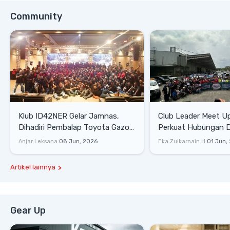
Community
Klub ID42NER Gelar Jamnas,
Club Leader Meet U
Dihadiri Pembalap Toyota Gazoo
Perkuat Hubungan D
Racing
Dengan Komunitas
Anjar Leksana
08 Jun, 2026
Eka Zulkarnain H
01 Jun,
Artikel lainnya
Gear Up