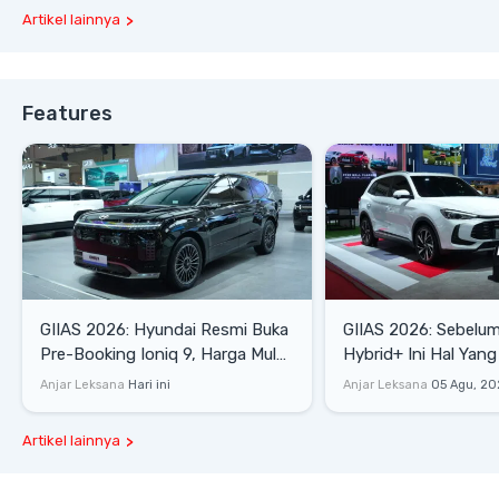
Artikel lainnya
Features
GIIAS 2026: Hyundai Resmi Buka
GIIAS 2026: Sebelum
Pre-Booking Ioniq 9, Harga Mulai
Hybrid+ Ini Hal Yang
Rp1,49 Miliar
Diketahui
Anjar Leksana
Hari ini
Anjar Leksana
05 Agu, 20
Artikel lainnya