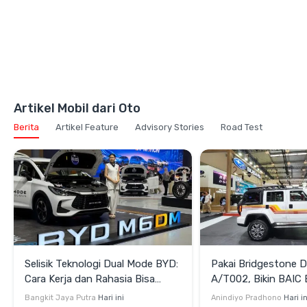
Artikel Mobil dari Oto
Berita
Artikel Feature
Advisory Stories
Road Test
Selisik Teknologi Dual Mode BYD:
Pakai Bridgestone D
Cara Kerja dan Rahasia Bisa
A/T002, Bikin BAIC 
Efisien juga Bertenaga
Terlihat Lebih Gaga
Bangkit Jaya Putra
Hari ini
Anindiyo Pradhono
Hari in