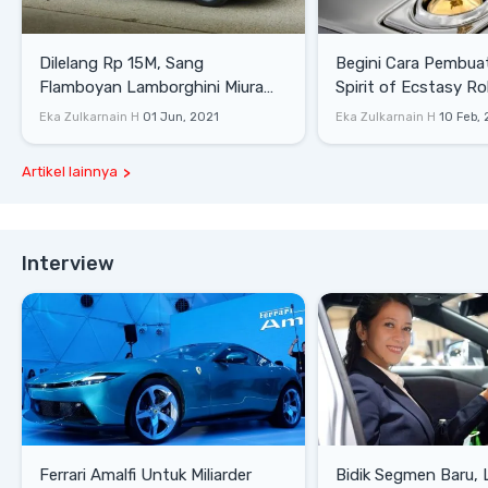
Dilelang Rp 15M, Sang
Begini Cara Pembua
Flamboyan Lamborghini Miura
Spirit of Ecstasy Ro
P400 S
Eka Zulkarnain H
01 Jun, 2021
Eka Zulkarnain H
10 Feb,
Artikel lainnya
Interview
Ferrari Amalfi Untuk Miliarder
Bidik Segmen Baru,