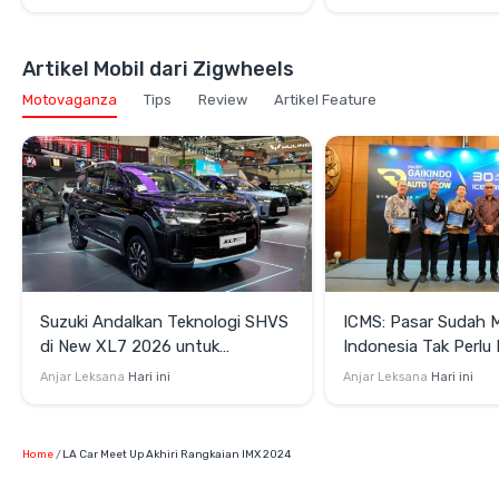
Artikel Mobil dari Zigwheels
Motovaganza
Tips
Review
Artikel Feature
Suzuki Andalkan Teknologi SHVS
ICMS: Pasar Sudah 
di New XL7 2026 untuk
Indonesia Tak Perl
Mendukung Efisiensi Berkendara
Satu Teknologi Elektr
Anjar Leksana
Hari ini
Anjar Leksana
Hari ini
Home
LA Car Meet Up Akhiri Rangkaian IMX 2024