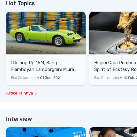
Hot Topics
Dilelang Rp 15M, Sang
Begini Cara Pembua
Flamboyan Lamborghini Miura
Spirit of Ecstasy Ro
P400 S
Eka Zulkarnain H
01 Jun, 2021
Eka Zulkarnain H
10 Feb,
Artikel lainnya
Interview