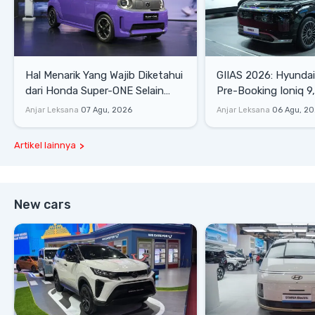
Hal Menarik Yang Wajib Diketahui
GIIAS 2026: Hyunda
dari Honda Super-ONE Selain
Pre-Booking Ioniq 9,
Harga
Rp1,49 Miliar
Anjar Leksana
07 Agu, 2026
Anjar Leksana
06 Agu, 2
Artikel lainnya
New cars