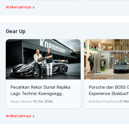
Artikel lainnya
Gear Up
Pecahkan Rekor Dunia! Replika
Porsche dan BOSS 
Lego Technic Koenigsegg
Experience Eksklusif
Sadair's Spear Ukuran Asli Sukses
Senayan, Hadirkan 
Anjar Leksana
10 Jul, 2026
Anindiyo Pradhono
21 Me
Melesat 111 Km/Jam
Gaya Hidup dan Mob
Artikel lainnya