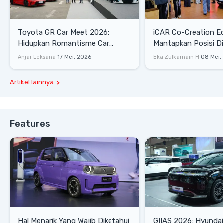
Toyota GR Car Meet 2026:
iCAR Co-Creation E
Hidupkan Romantisme Car
Mantapkan Posisi D
Culture Era 90-an
Gaya Hidup
Anjar Leksana
17 Mei, 2026
Eka Zulkarnain H
08 Mei,
Artikel lainnya
Features
Hal Menarik Yang Wajib Diketahui
GIIAS 2026: Hyunda