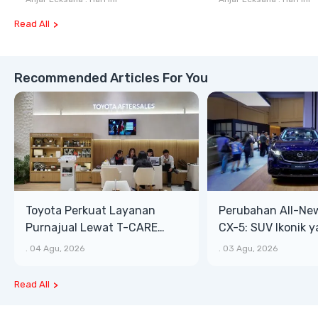
GIIAS 2026
Read All
Recommended Articles For You
Toyota Perkuat Layanan
Perubahan All-Ne
Purnajual Lewat T-CARE
CX-5: SUV Ikonik 
XTRA, Manfaat Lebih Besar
Bongsor, Mewah, 
.
04 Agu, 2026
.
03 Agu, 2026
Read All