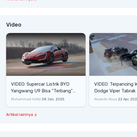
Video
VIDEO: Supercar Listrik BYD
VIDEO: Terpancing W
Yangwang U9 Bisa "Terbang"
Dodge Viper Tabrak M
Lewati Rintangan
Saat Burnout
Muhammad Hafid
08 Jan, 2025
Alvando Noya
22 Apr, 20
Artikel lainnya