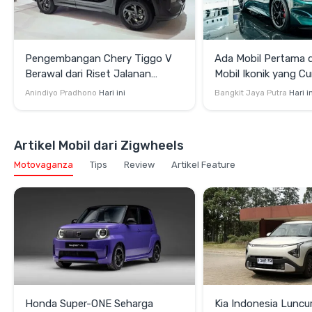
Pengembangan Chery Tiggo V
Ada Mobil Pertama di
Berawal dari Riset Jalanan
Mobil Ikonik yang Cu
Indonesia
di GIIAS 2026
Anindiyo Pradhono
Hari ini
Bangkit Jaya Putra
Hari i
Artikel Mobil dari Zigwheels
Motovaganza
Tips
Review
Artikel Feature
Honda Super-ONE Seharga
Kia Indonesia Luncu