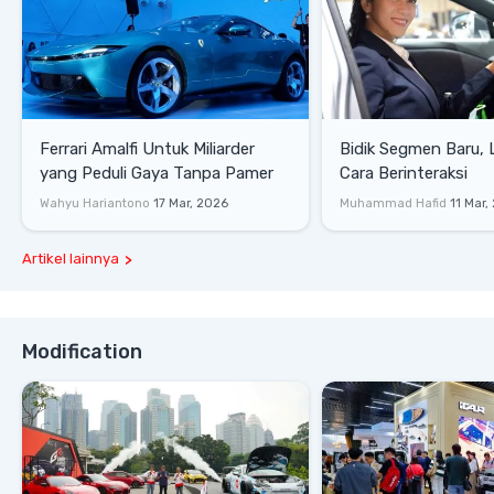
Ferrari Amalfi Untuk Miliarder
Bidik Segmen Baru,
yang Peduli Gaya Tanpa Pamer
Cara Berinteraksi
Wahyu Hariantono
17 Mar, 2026
Muhammad Hafid
11 Mar,
Artikel lainnya
Modification