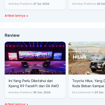
Senyap
di Sirkuit Mandalika
Anindiyo Pradhono
27 Jul, 2026
Anindiyo Pradhono
25 Jul
Artikel lainnya
Review
Ini Yang Perlu Diketahui dari
Toyota Hilux, Yang 
Xpeng X9 Facelift dan G6 AWD
Kuda Beban Sampai 
Lifestyle
Anindiyo Pradhono
30 Jun, 2026
Eka Zulkarnain H
29 Jun,
Artikel lainnya