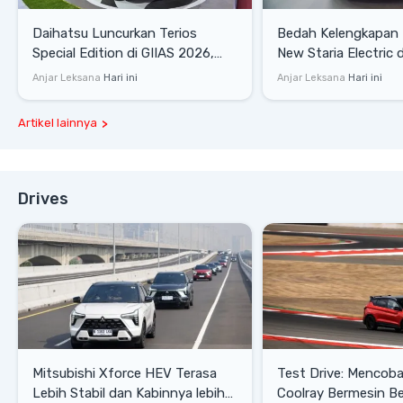
Daihatsu Luncurkan Terios
Bedah Kelengkapan
Special Edition di GIIAS 2026,
New Staria Electric 
Stok Terbatas
yang Dikenalkan di 
Anjar Leksana
Hari ini
Anjar Leksana
Hari ini
Artikel lainnya
Drives
Mitsubishi Xforce HEV Terasa
Test Drive: Mencoba Geely
Lebih Stabil dan Kabinnya lebih
Coolray Bermesin B