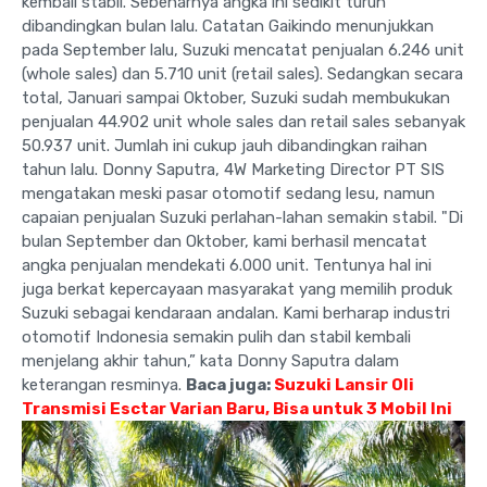
kembali stabil. Sebenarnya angka ini sedikit turun
dibandingkan bulan lalu. Catatan Gaikindo menunjukkan
pada September lalu, Suzuki mencatat penjualan 6.246 unit
(whole sales) dan 5.710 unit (retail sales). Sedangkan secara
total, Januari sampai Oktober, Suzuki sudah membukukan
penjualan 44.902 unit whole sales dan retail sales sebanyak
50.937 unit. Jumlah ini cukup jauh dibandingkan raihan
tahun lalu. Donny Saputra, 4W Marketing Director PT SIS
mengatakan meski pasar otomotif sedang lesu, namun
capaian penjualan Suzuki perlahan-lahan semakin stabil. "Di
bulan September dan Oktober, kami berhasil mencatat
angka penjualan mendekati 6.000 unit. Tentunya hal ini
juga berkat kepercayaan masyarakat yang memilih produk
Suzuki sebagai kendaraan andalan. Kami berharap industri
otomotif Indonesia semakin pulih dan stabil kembali
menjelang akhir tahun,” kata Donny Saputra dalam
keterangan resminya.
Baca juga:
Suzuki Lansir Oli
Transmisi Esctar Varian Baru, Bisa untuk 3 Mobil Ini