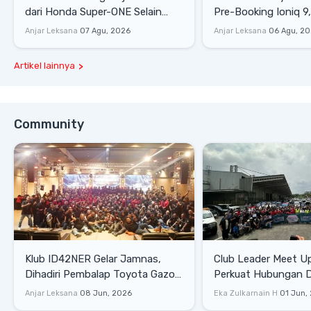
dari Honda Super-ONE Selain
Pre-Booking Ioniq 9,
Harga
Rp1,49 Miliar
Anjar Leksana
07 Agu, 2026
Anjar Leksana
06 Agu, 2
Artikel lainnya
Community
Klub ID42NER Gelar Jamnas,
Club Leader Meet U
Dihadiri Pembalap Toyota Gazoo
Perkuat Hubungan D
Racing
Dengan Komunitas
Anjar Leksana
08 Jun, 2026
Eka Zulkarnain H
01 Jun,