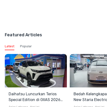
Featured Articles
Latest
Popular
Daihatsu Luncurkan Terios
Bedah Kelengkapa
Special Edition di GIIAS 2026,
New Staria Electri
Stok Terbatas
Hybrid yang Diken
Anjar Leksana
.
Hari ini
Anjar Leksana
.
Hari ini