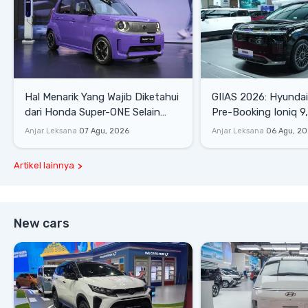
Hal Menarik Yang Wajib Diketahui
GIIAS 2026: Hyunda
dari Honda Super-ONE Selain
Pre-Booking Ioniq 9,
Harga
Rp1,49 Miliar
Anjar Leksana
07 Agu, 2026
Anjar Leksana
06 Agu, 2
Artikel lainnya
New cars