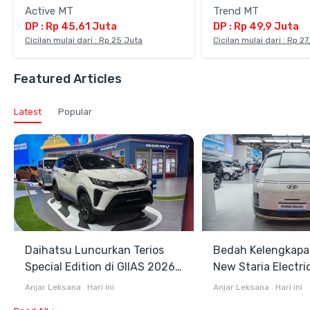
Active MT
Trend MT
DP : Rp 45,61 Juta
DP : Rp 49,9 Juta
Cicilan mulai dari : Rp 25 Juta
Cicilan mulai dari : Rp 2
Featured Articles
Latest
Popular
Daihatsu Luncurkan Terios
Bedah Kelengkapa
Special Edition di GIIAS 2026,
New Staria Electri
Stok Terbatas
Hybrid yang Diken
Anjar Leksana
.
Hari ini
Anjar Leksana
.
Hari ini
GIIAS 2026