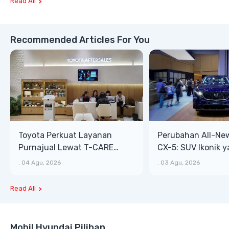
Read All
Recommended Articles For You
Toyota Perkuat Layanan
Perubahan All-Ne
Purnajual Lewat T-CARE
CX-5: SUV Ikonik 
XTRA, Manfaat Lebih Besar
Bongsor, Mewah, 
.
04 Agu, 2026
.
03 Agu, 2026
Read All
Mobil Hyundai Pilihan