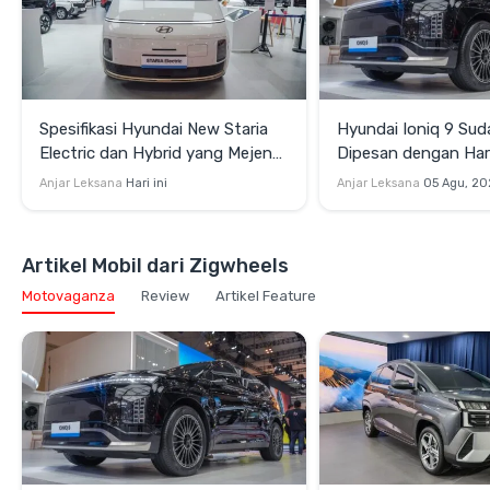
Spesifikasi Hyundai New Staria
Hyundai Ioniq 9 Sud
Electric dan Hybrid yang Mejeng
Dipesan dengan Har
di GIIAS 2026
Rp1,49 Miliar, SUV Li
Anjar Leksana
Hari ini
Anjar Leksana
05 Agu, 20
Flagship Sapa GIIA
Artikel Mobil dari Zigwheels
Motovaganza
Review
Artikel Feature