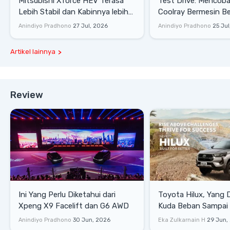
Mitsubishi Xforce HEV Terasa
Test Drive: Mencoba Geely
Lebih Stabil dan Kabinnya lebih
Coolray Bermesin B
Senyap
di Sirkuit Mandalika
Anindiyo Pradhono
27 Jul, 2026
Anindiyo Pradhono
25 Jul
Artikel lainnya
Review
Ini Yang Perlu Diketahui dari
Toyota Hilux, Yang 
Xpeng X9 Facelift dan G6 AWD
Kuda Beban Sampai 
Lifestyle
Anindiyo Pradhono
30 Jun, 2026
Eka Zulkarnain H
29 Jun,