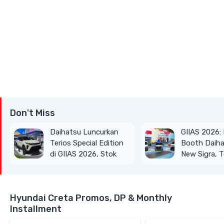
Don't Miss
Daihatsu Luncurkan
GIIAS 2026:
Terios Special Edition
Booth Daihat
di GIIAS 2026, Stok
New Sigra, T
Terbatas
hingga Gran
Van
Hyundai Creta Promos, DP & Monthly
Installment