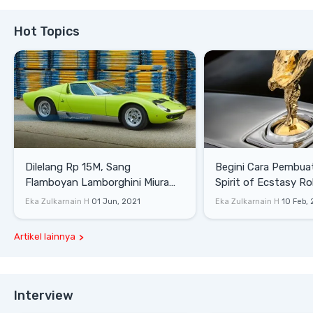
Hot Topics
Dilelang Rp 15M, Sang
Begini Cara Pembua
Flamboyan Lamborghini Miura
Spirit of Ecstasy Ro
P400 S
Eka Zulkarnain H
01 Jun, 2021
Eka Zulkarnain H
10 Feb,
Artikel lainnya
Interview