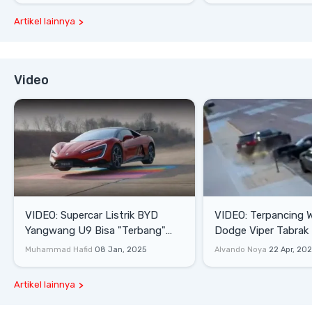
Artikel lainnya
Video
VIDEO: Supercar Listrik BYD
VIDEO: Terpancing W
Yangwang U9 Bisa "Terbang"
Dodge Viper Tabrak M
Lewati Rintangan
Saat Burnout
Muhammad Hafid
08 Jan, 2025
Alvando Noya
22 Apr, 20
Artikel lainnya