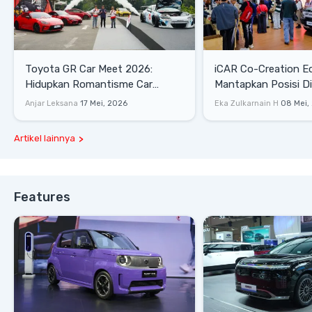
Toyota GR Car Meet 2026:
iCAR Co-Creation E
Hidupkan Romantisme Car
Mantapkan Posisi D
Culture Era 90-an
Gaya Hidup
Anjar Leksana
17 Mei, 2026
Eka Zulkarnain H
08 Mei,
Artikel lainnya
Features