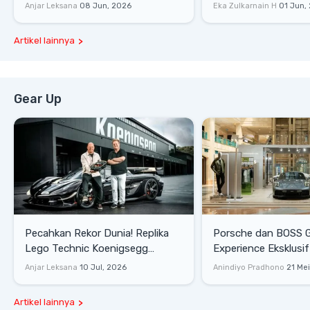
Racing
Dengan Komunitas
Anjar Leksana
08 Jun, 2026
Eka Zulkarnain H
01 Jun,
Artikel lainnya
Gear Up
Pecahkan Rekor Dunia! Replika
Porsche dan BOSS 
Lego Technic Koenigsegg
Experience Eksklusif
Sadair's Spear Ukuran Asli Sukses
Senayan, Hadirkan 
Anjar Leksana
10 Jul, 2026
Anindiyo Pradhono
21 Me
Melesat 111 Km/Jam
Gaya Hidup dan Mob
Artikel lainnya