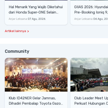
Hal Menarik Yang Wajib Diketahui
GIIAS 2026: Hyunda
dari Honda Super-ONE Selain
Pre-Booking Ioniq 9,
Harga
Rp1,49 Miliar
Anjar Leksana
07 Agu, 2026
Anjar Leksana
06 Agu, 2
Artikel lainnya
Community
Klub ID42NER Gelar Jamnas,
Club Leader Meet U
Dihadiri Pembalap Toyota Gazoo
Perkuat Hubungan D