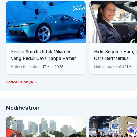
Ferrari Amalfi Untuk Miliarder
Bidik Segmen Baru,
yang Peduli Gaya Tanpa Pamer
Cara Berinteraksi
Wahyu Hariantono
17 Mar, 2026
Muhammad Hafid
11 Mar,
Artikel lainnya
Modification