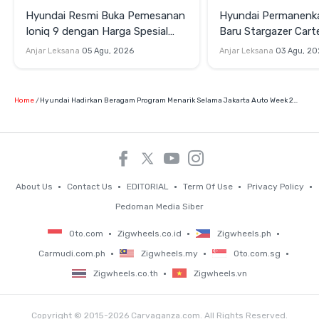
Hyundai Resmi Buka Pemesanan
Hyundai Permanenk
Ioniq 9 dengan Harga Spesial
Baru Stargazer Cart
Rp1,49 Miliar di GIIAS 2026
2026, Mulai Rp241,4
Anjar Leksana
05 Agu, 2026
Anjar Leksana
03 Agu, 20
Home
Hyundai Hadirkan Beragam Program Menarik Selama Jakarta Auto Week 2022
About Us
Contact Us
EDITORIAL
Term Of Use
Privacy Policy
Pedoman Media Siber
Oto.com
Zigwheels.co.id
Zigwheels.ph
Carmudi.com.ph
Zigwheels.my
Oto.com.sg
Zigwheels.co.th
Zigwheels.vn
Copyright © 2015-2026 Carvaganza.com. All Rights Reserved.