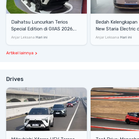
Daihatsu Luncurkan Terios
Bedah Kelengkapan
Special Edition di GIIAS 2026,
New Staria Electric 
Stok Terbatas
yang Dikenalkan di 
Anjar Leksana
Hari ini
Anjar Leksana
Hari ini
Artikel lainnya
Drives