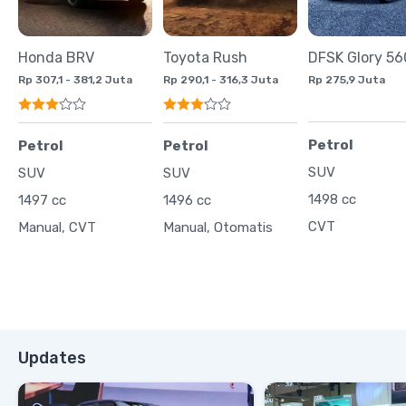
Honda BRV
Toyota Rush
DFSK Glory 56
Rp 307,1 - 381,2 Juta
Rp 290,1 - 316,3 Juta
Rp 275,9 Juta
Petrol
Petrol
Petrol
SUV
SUV
SUV
1498 cc
1497 cc
1496 cc
CVT
Manual, CVT
Manual, Otomatis
Updates