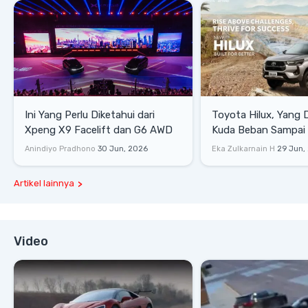
Ini Yang Perlu Diketahui dari
Toyota Hilux, Yang 
Xpeng X9 Facelift dan G6 AWD
Kuda Beban Sampai 
Lifestyle
Anindiyo Pradhono
30 Jun, 2026
Eka Zulkarnain H
29 Jun,
Artikel lainnya
Video