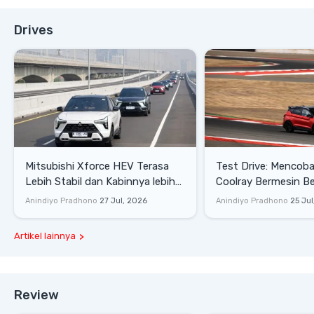
Drives
Mitsubishi Xforce HEV Terasa
Test Drive: Mencoba Geely
Lebih Stabil dan Kabinnya lebih
Coolray Bermesin B
Senyap
di Sirkuit Mandalika
Anindiyo Pradhono
27 Jul, 2026
Anindiyo Pradhono
25 Jul
Artikel lainnya
Review