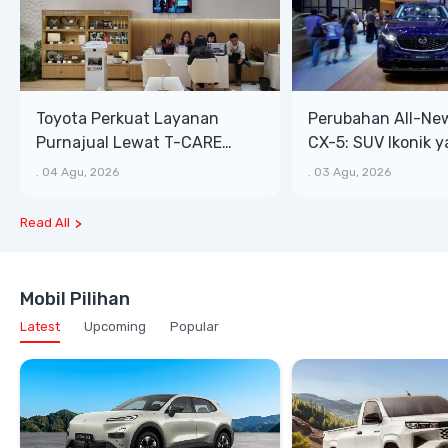
Toyota Perkuat Layanan
Perubahan All-Ne
Purnajual Lewat T-CARE
CX-5: SUV Ikonik 
XTRA, Manfaat Lebih Besar
Bongsor, Mewah, 
.
04 Agu, 2026
.
03 Agu, 2026
Read All
Mobil Pilihan
Latest
Upcoming
Popular