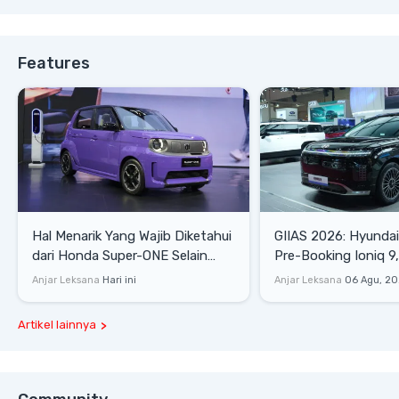
Features
Hal Menarik Yang Wajib Diketahui
GIIAS 2026: Hyunda
dari Honda Super-ONE Selain
Pre-Booking Ioniq 9,
Harga
Rp1,49 Miliar
Anjar Leksana
Hari ini
Anjar Leksana
06 Agu, 2
Artikel lainnya