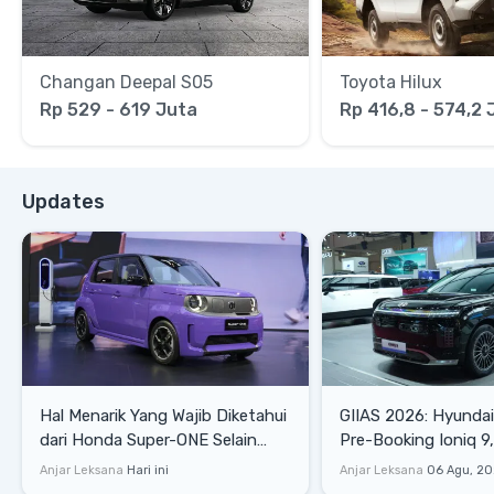
Changan Deepal S05
Toyota Hilux
Rp 529 - 619 Juta
Rp 416,8 - 574,2 
Updates
Hal Menarik Yang Wajib Diketahui
GIIAS 2026: Hyunda
dari Honda Super-ONE Selain
Pre-Booking Ioniq 9,
Harga
Rp1,49 Miliar
Anjar Leksana
Hari ini
Anjar Leksana
06 Agu, 2