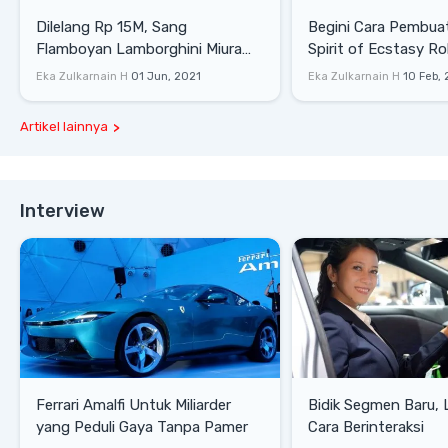
Dilelang Rp 15M, Sang
Begini Cara Pembua
Flamboyan Lamborghini Miura
Spirit of Ecstasy Ro
P400 S
Eka Zulkarnain H
01 Jun, 2021
Eka Zulkarnain H
10 Feb,
Artikel lainnya
Interview
Ferrari Amalfi Untuk Miliarder
Bidik Segmen Baru,
yang Peduli Gaya Tanpa Pamer
Cara Berinteraksi