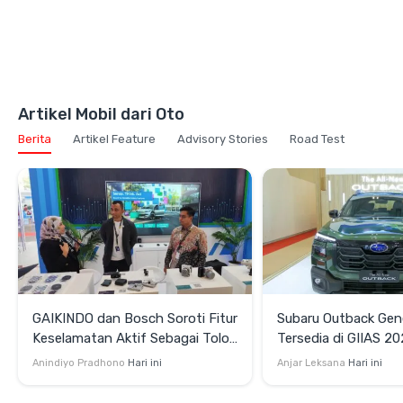
Artikel Mobil dari Oto
Berita
Artikel Feature
Advisory Stories
Road Test
GAIKINDO dan Bosch Soroti Fitur
Subaru Outback Gene
Keselamatan Aktif Sebagai Tolok
Tersedia di GIIAS 2
Ukur Baru Industri Otomotif
di Asia Tenggara
Anindiyo Pradhono
Hari ini
Anjar Leksana
Hari ini