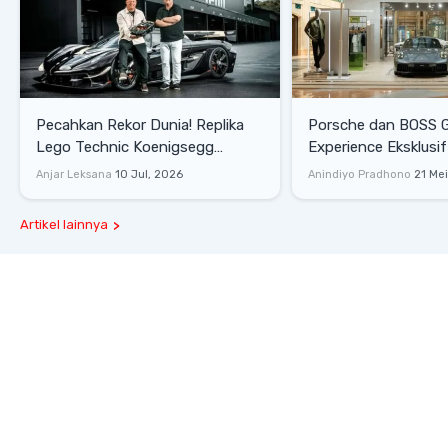
Pecahkan Rekor Dunia! Replika
Porsche dan BOSS 
Lego Technic Koenigsegg
Experience Eksklusif
Sadair's Spear Ukuran Asli Sukses
Senayan, Hadirkan 
Anjar Leksana
10 Jul, 2026
Anindiyo Pradhono
21 Me
Melesat 111 Km/Jam
Gaya Hidup dan Mob
Artikel lainnya