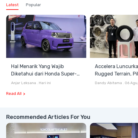
Latest
Popular
Hal Menarik Yang Wajib
Accelera Luncurk
Diketahui dari Honda Super-
Rugged Terrain, Pi
ONE Selain Harga
Antara All Terrain
Anjar Leksana
.
Hari ini
Dandy Abitama
.
06 Agu
Terrain
Read All
Recommended Articles For You