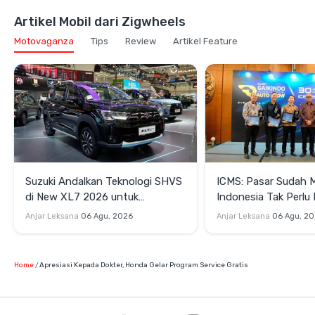
Artikel Mobil dari Zigwheels
Motovaganza
Tips
Review
Artikel Feature
Suzuki Andalkan Teknologi SHVS
ICMS: Pasar Sudah 
di New XL7 2026 untuk
Indonesia Tak Perl
Mendukung Efisiensi Berkendara
Satu Teknologi Elektr
Anjar Leksana
06 Agu, 2026
Anjar Leksana
06 Agu, 2
Home
Apresiasi Kepada Dokter, Honda Gelar Program Service Gratis