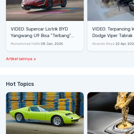
VIDEO: Supercar Listrik BYD
VIDEO: Terpancing W
Yangwang U9 Bisa "Terbang"
Dodge Viper Tabrak M
Lewati Rintangan
Saat Burnout
Muhammad Hafid
08 Jan, 2025
Alvando Noya
22 Apr, 20
Artikel lainnya
Hot Topics