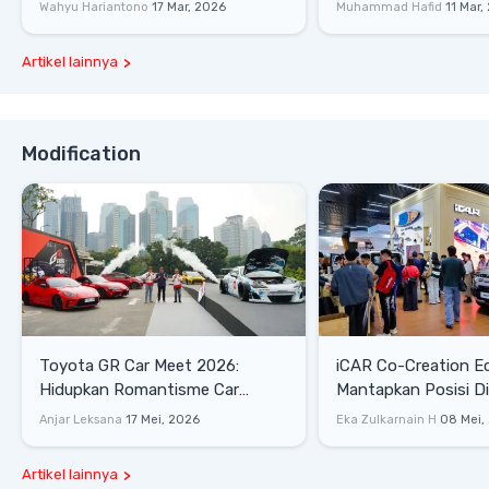
Wahyu Hariantono
17 Mar, 2026
Muhammad Hafid
11 Mar,
Artikel lainnya
Modification
Toyota GR Car Meet 2026:
iCAR Co-Creation E
Hidupkan Romantisme Car
Mantapkan Posisi D
Culture Era 90-an
Gaya Hidup
Anjar Leksana
17 Mei, 2026
Eka Zulkarnain H
08 Mei,
Artikel lainnya