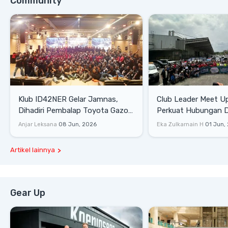
Community
Klub ID42NER Gelar Jamnas,
Club Leader Meet U
Dihadiri Pembalap Toyota Gazoo
Perkuat Hubungan D
Racing
Dengan Komunitas
Anjar Leksana
08 Jun, 2026
Eka Zulkarnain H
01 Jun,
Artikel lainnya
Gear Up