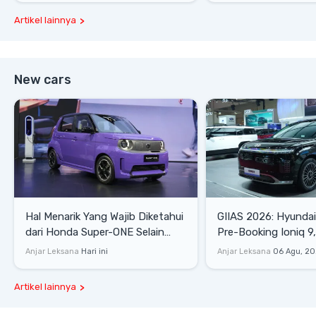
Artikel lainnya
New cars
Hal Menarik Yang Wajib Diketahui
GIIAS 2026: Hyunda
dari Honda Super-ONE Selain
Pre-Booking Ioniq 9,
Harga
Rp1,49 Miliar
Anjar Leksana
Hari ini
Anjar Leksana
06 Agu, 2
Artikel lainnya