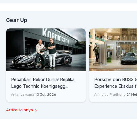
Gear Up
Pecahkan Rekor Dunia! Replika
Porsche dan BOSS 
Lego Technic Koenigsegg
Experience Eksklusif
Sadair's Spear Ukuran Asli Sukses
Senayan, Hadirkan 
Anjar Leksana
10 Jul, 2026
Anindiyo Pradhono
21 Me
Melesat 111 Km/Jam
Gaya Hidup dan Mob
Artikel lainnya