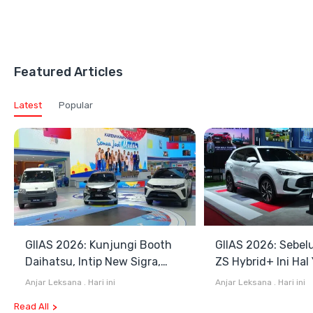
Featured Articles
Latest
Popular
GIIAS 2026: Kunjungi Booth
GIIAS 2026: Sebel
Daihatsu, Intip New Sigra,
ZS Hybrid+ Ini Hal
Terios SE hingga Gran Max
Diketahui
Anjar Leksana
.
Hari ini
Anjar Leksana
.
Hari ini
Blind Van
Read All