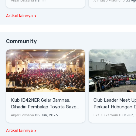
Anjar Leksana
Hari ini
Anindiyo Pradhono
03 Ag
Artikel lainnya
Community
Klub ID42NER Gelar Jamnas,
Club Leader Meet U
Dihadiri Pembalap Toyota Gazoo
Perkuat Hubungan D
Racing
Dengan Komunitas
Anjar Leksana
08 Jun, 2026
Eka Zulkarnain H
01 Jun,
Artikel lainnya