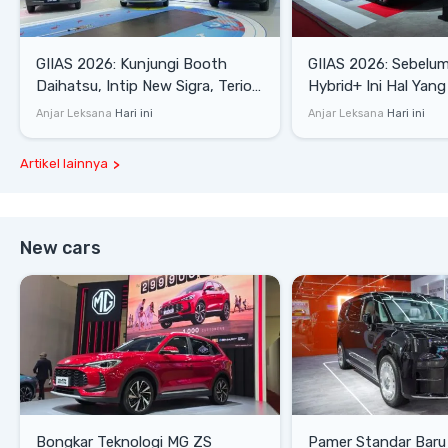
GIIAS 2026: Kunjungi Booth
GIIAS 2026: Sebelum
Daihatsu, Intip New Sigra, Terios
Hybrid+ Ini Hal Yang
SE hingga Gran Max Blind Van
Diketahui
Anjar Leksana
Hari ini
Anjar Leksana
Hari ini
Artikel lainnya
New cars
Bongkar Teknologi MG ZS
Pamer Standar Baru