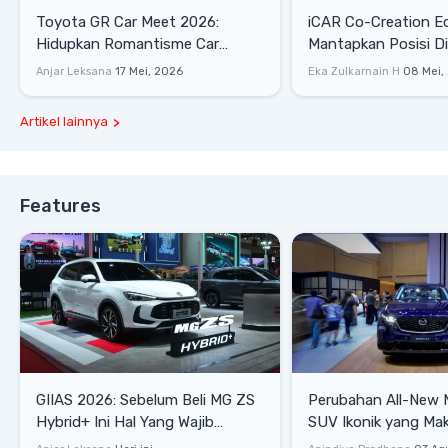
Toyota GR Car Meet 2026:
iCAR Co-Creation E
Hidupkan Romantisme Car
Mantapkan Posisi D
Culture Era 90-an
Gaya Hidup
Anjar Leksana
17 Mei, 2026
Eka Zulkarnain H
08 Mei,
Artikel lainnya
Features
GIIAS 2026: Sebelum Beli MG ZS
Perubahan All-New 
Hybrid+ Ini Hal Yang Wajib
SUV Ikonik yang Mak
Diketahui
Mewah, dan Matang