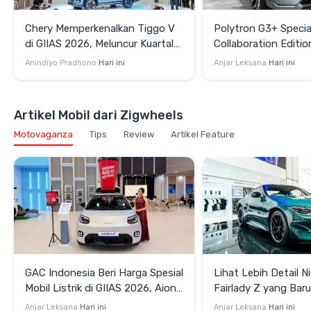
Chery Memperkenalkan Tiggo V
Polytron G3+ Specia
di GIIAS 2026, Meluncur Kuartal
Collaboration Editio
Keempat
GIIAS 2026, Pakai S
Anindiyo Pradhono
Hari ini
Anjar Leksana
Hari ini
dan Velg HSR
Artikel Mobil dari Zigwheels
Motovaganza
Tips
Review
Artikel Feature
GAC Indonesia Beri Harga Spesial
Lihat Lebih Detail N
Mobil Listrik di GIIAS 2026, Aion
Fairlady Z yang Bar
UT Mulai Rp299 Juta
di GIIAS 2026
Anjar Leksana
Hari ini
Anjar Leksana
Hari ini