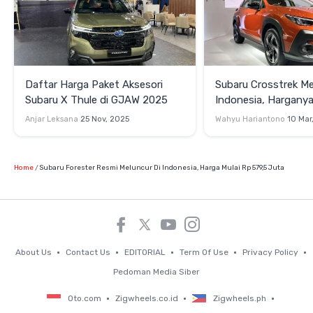
Daftar Harga Paket Aksesori
Subaru Crosstrek Me
Subaru X Thule di GJAW 2025
Indonesia, Hargany
Juta
Anjar Leksana
25 Nov, 2025
Wahyu Hariantono
10 Mar
Home
Subaru Forester Resmi Meluncur Di Indonesia, Harga Mulai Rp 579,5 Juta
About Us
Contact Us
EDITORIAL
Term Of Use
Privacy Policy
Pedoman Media Siber
Oto.com
Zigwheels.co.id
Zigwheels.ph