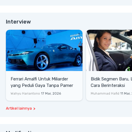
Interview
Ferrari Amalfi Untuk Miliarder
Bidik Segmen Baru,
yang Peduli Gaya Tanpa Pamer
Cara Berinteraksi
Wahyu Hariantono
17 Mar, 2026
Muhammad Hafid
11 Mar,
Artikel lainnya