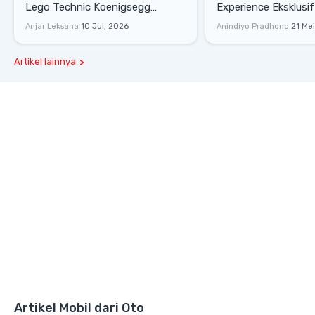
Lego Technic Koenigsegg
Experience Eksklusif
Sadair's Spear Ukuran Asli Sukses
Senayan, Hadirkan 
Anjar Leksana
10 Jul, 2026
Anindiyo Pradhono
21 Me
Melesat 111 Km/Jam
Gaya Hidup dan Mob
Artikel lainnya
Artikel Mobil dari Oto