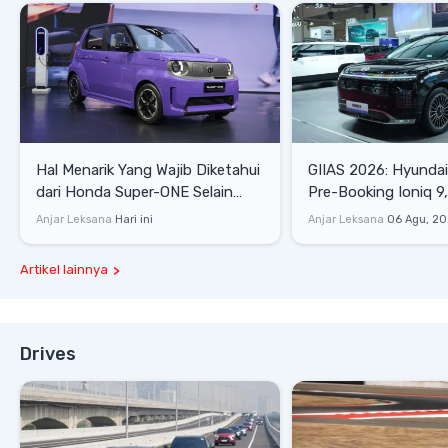
Hal Menarik Yang Wajib Diketahui
GIIAS 2026: Hyunda
dari Honda Super-ONE Selain
Pre-Booking Ioniq 9,
Harga
Rp1,49 Miliar
Anjar Leksana
Hari ini
Anjar Leksana
06 Agu, 2
Artikel lainnya
Drives