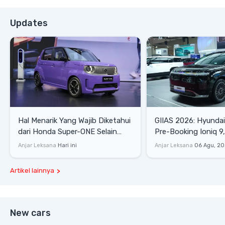
Updates
Hal Menarik Yang Wajib Diketahui
GIIAS 2026: Hyunda
dari Honda Super-ONE Selain
Pre-Booking Ioniq 9,
Harga
Rp1,49 Miliar
Anjar Leksana
Hari ini
Anjar Leksana
06 Agu, 2
Artikel lainnya
New cars