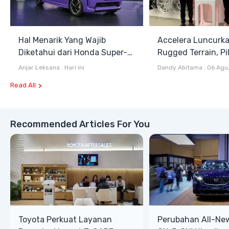
Hal Menarik Yang Wajib
Accelera Luncurk
Diketahui dari Honda Super-
Rugged Terrain, Pi
ONE Selain Harga
Antara All Terrain
Anjar Leksana
.
Hari ini
Dandy Abitama
.
06 Agu
Terrain
Read All
Recommended Articles For You
Toyota Perkuat Layanan
Perubahan All-Ne