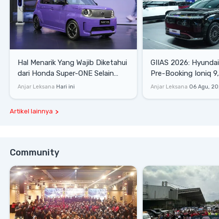
Hal Menarik Yang Wajib Diketahui
GIIAS 2026: Hyunda
dari Honda Super-ONE Selain
Pre-Booking Ioniq 9,
Harga
Rp1,49 Miliar
Anjar Leksana
Hari ini
Anjar Leksana
06 Agu, 2
Artikel lainnya
Community