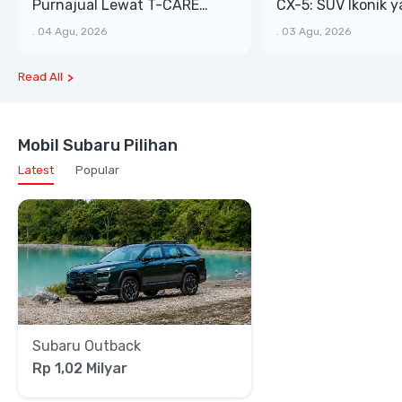
Purnajual Lewat T-CARE
CX-5: SUV Ikonik 
XTRA, Manfaat Lebih Besar
Bongsor, Mewah, 
.
04 Agu, 2026
.
03 Agu, 2026
Read All
Mobil Subaru Pilihan
Latest
Popular
Subaru Outback
Rp 1,02 Milyar