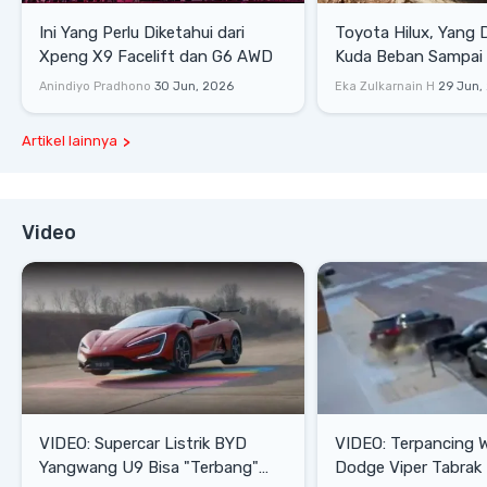
Ini Yang Perlu Diketahui dari
Toyota Hilux, Yang 
Xpeng X9 Facelift dan G6 AWD
Kuda Beban Sampai 
Lifestyle
Anindiyo Pradhono
30 Jun, 2026
Eka Zulkarnain H
29 Jun,
Artikel lainnya
Video
VIDEO: Supercar Listrik BYD
VIDEO: Terpancing W
Yangwang U9 Bisa "Terbang"
Dodge Viper Tabrak M