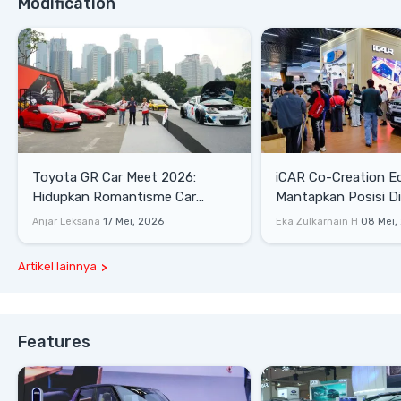
Modification
Toyota GR Car Meet 2026:
iCAR Co-Creation E
Hidupkan Romantisme Car
Mantapkan Posisi D
Culture Era 90-an
Gaya Hidup
Anjar Leksana
17 Mei, 2026
Eka Zulkarnain H
08 Mei,
Artikel lainnya
Features