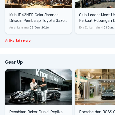
Klub ID42NER Gelar Jamnas,
Club Leader Meet U
Dihadiri Pembalap Toyota Gazoo
Perkuat Hubungan D
Racing
Dengan Komunitas
Anjar Leksana
08 Jun, 2026
Eka Zulkarnain H
01 Jun,
Artikel lainnya
Gear Up
Pecahkan Rekor Dunia! Replika
Porsche dan BOSS 