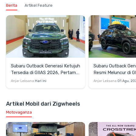
Berita
Artikel Feature
Subaru Outback Generasi Ketujuh
Subaru Outback Gene
Tersedia di GIIAS 2026, Pertama
Resmi Meluncur di G
di Asia Tenggara
Datang Bersama Tig
Anjar Leksana
Hari ini
Anjar Leksana
01 Agu, 20
Spesial
Artikel Mobil dari Zigwheels
Motovaganza