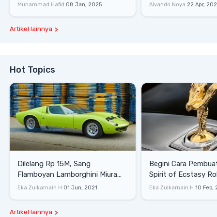
Lewati Rintangan
Saat Burnout
Muhammad Hafid
08 Jan, 2025
Alvando Noya
22 Apr, 20
Artikel lainnya
Hot Topics
Dilelang Rp 15M, Sang
Begini Cara Pembua
Flamboyan Lamborghini Miura
Spirit of Ecstasy Ro
P400 S
Eka Zulkarnain H
01 Jun, 2021
Eka Zulkarnain H
10 Feb,
Artikel lainnya