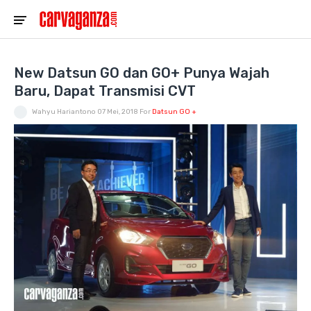
New Datsun GO dan GO+ Punya Wajah
Baru, Dapat Transmisi CVT
Wahyu Hariantono
07 Mei, 2018
For
Datsun GO +