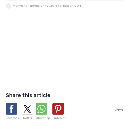
Wahyu Hariantono
07 Mei, 2018
For Datsun GO +
Share this article
views
Facebook
Twitter
Whatsapp
Pinterest