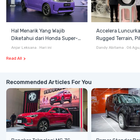
Hal Menarik Yang Wajib
Accelera Luncurk
Diketahui dari Honda Super-
Rugged Terrain, Pi
ONE Selain Harga
Antara All Terrain
Anjar Leksana
.
Hari ini
Dandy Abitama
.
06 Agu
Terrain
Read All
Recommended Articles For You