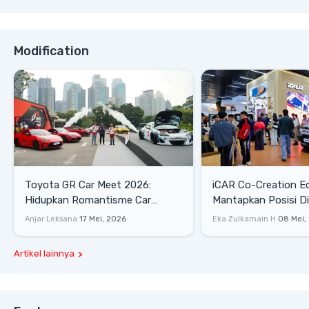
Modification
Toyota GR Car Meet 2026:
iCAR Co-Creation E
Hidupkan Romantisme Car
Mantapkan Posisi D
Culture Era 90-an
Gaya Hidup
Anjar Leksana
17 Mei, 2026
Eka Zulkarnain H
08 Mei,
Artikel lainnya