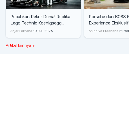
Pecahkan Rekor Dunia! Replika
Porsche dan BOSS 
Lego Technic Koenigsegg
Experience Eksklusif
Sadair's Spear Ukuran Asli Sukses
Senayan, Hadirkan 
Anjar Leksana
10 Jul, 2026
Anindiyo Pradhono
21 Me
Melesat 111 Km/Jam
Gaya Hidup dan Mob
Artikel lainnya