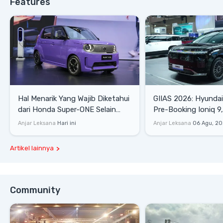
Features
Hal Menarik Yang Wajib Diketahui
GIIAS 2026: Hyunda
dari Honda Super-ONE Selain
Pre-Booking Ioniq 9,
Harga
Rp1,49 Miliar
Anjar Leksana
Hari ini
Anjar Leksana
06 Agu, 2
Artikel lainnya
Community