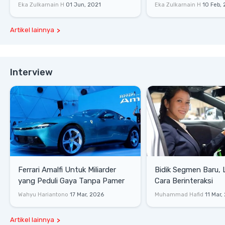
P400 S
Eka Zulkarnain H
01 Jun, 2021
Eka Zulkarnain H
10 Feb,
Artikel lainnya
Interview
Ferrari Amalfi Untuk Miliarder
Bidik Segmen Baru,
yang Peduli Gaya Tanpa Pamer
Cara Berinteraksi
Wahyu Hariantono
17 Mar, 2026
Muhammad Hafid
11 Mar,
Artikel lainnya