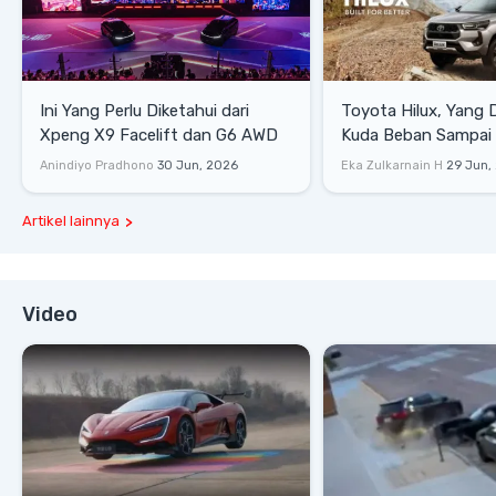
Ini Yang Perlu Diketahui dari
Toyota Hilux, Yang 
Xpeng X9 Facelift dan G6 AWD
Kuda Beban Sampai 
Lifestyle
Anindiyo Pradhono
30 Jun, 2026
Eka Zulkarnain H
29 Jun,
Artikel lainnya
Video