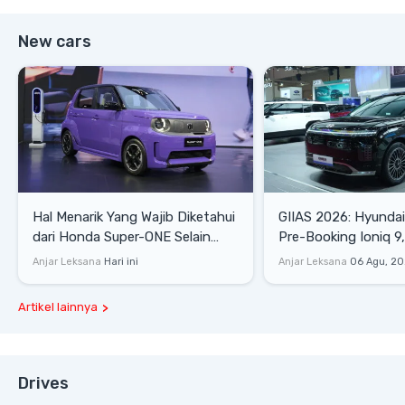
New cars
Hal Menarik Yang Wajib Diketahui
GIIAS 2026: Hyunda
dari Honda Super-ONE Selain
Pre-Booking Ioniq 9,
Harga
Rp1,49 Miliar
Anjar Leksana
Hari ini
Anjar Leksana
06 Agu, 2
Artikel lainnya
Drives