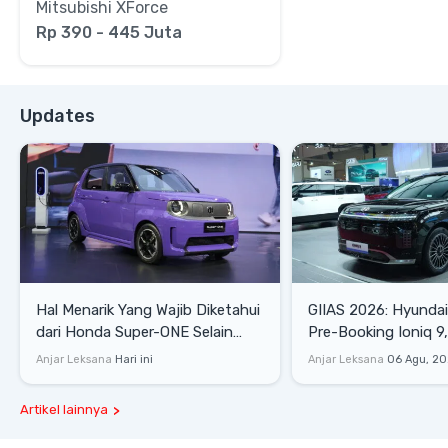
Mitsubishi XForce
Rp 390 - 445 Juta
Updates
Hal Menarik Yang Wajib Diketahui
GIIAS 2026: Hyunda
dari Honda Super-ONE Selain
Pre-Booking Ioniq 9,
Harga
Rp1,49 Miliar
Anjar Leksana
Hari ini
Anjar Leksana
06 Agu, 2
Artikel lainnya