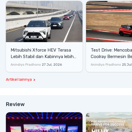
Mitsubishi Xforce HEV Terasa
Test Drive: Mencoba Geely
Lebih Stabil dan Kabinnya lebih
Coolray Bermesin B
Senyap
di Sirkuit Mandalika
Anindiyo Pradhono
27 Jul, 2026
Anindiyo Pradhono
25 Jul
Artikel lainnya
Review