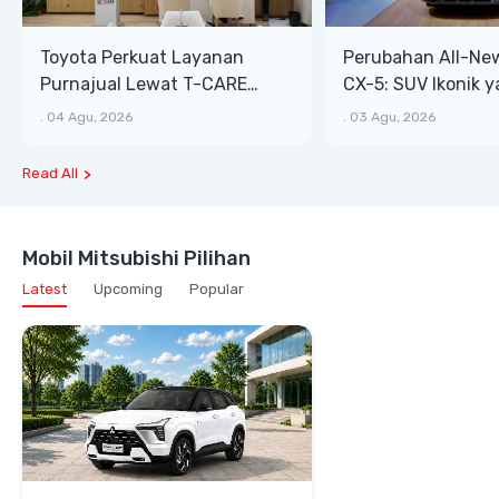
Toyota Perkuat Layanan
Perubahan All-Ne
Purnajual Lewat T-CARE
CX-5: SUV Ikonik 
XTRA, Manfaat Lebih Besar
Bongsor, Mewah, 
.
04 Agu, 2026
.
03 Agu, 2026
Read All
Mobil Mitsubishi Pilihan
Latest
Upcoming
Popular