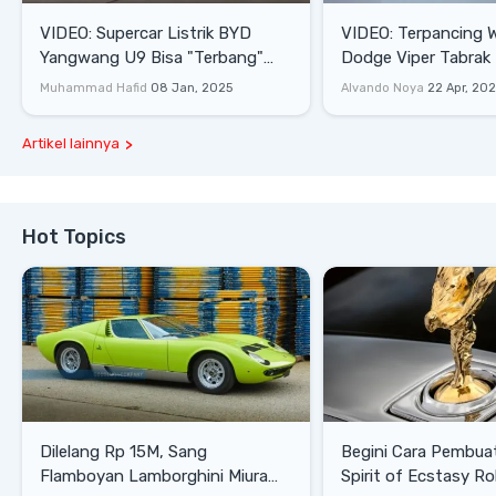
VIDEO: Supercar Listrik BYD
VIDEO: Terpancing W
Yangwang U9 Bisa "Terbang"
Dodge Viper Tabrak M
Lewati Rintangan
Saat Burnout
Muhammad Hafid
08 Jan, 2025
Alvando Noya
22 Apr, 20
Artikel lainnya
Hot Topics
Dilelang Rp 15M, Sang
Begini Cara Pembua
Flamboyan Lamborghini Miura
Spirit of Ecstasy Ro