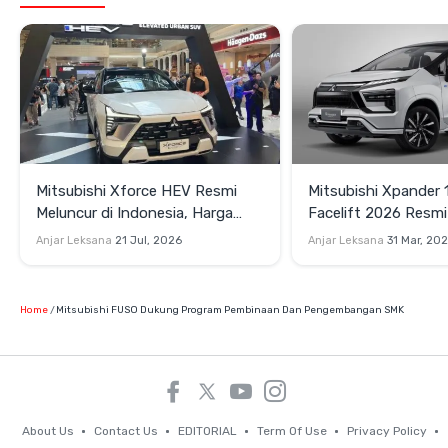
Mitsubishi Xforce HEV Resmi
Mitsubishi Xpander 
Meluncur di Indonesia, Harga
Facelift 2026 Resmi
Rp445 Juta dan Garansi Baterai
Harga Lampaui Velo
Anjar Leksana
21 Jul, 2026
Anjar Leksana
31 Mar, 20
10 Tahun
Home
Mitsubishi FUSO Dukung Program Pembinaan Dan Pengembangan SMK
About Us
Contact Us
EDITORIAL
Term Of Use
Privacy Policy