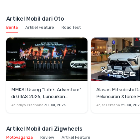
Artikel Mobil dari Oto
Berita
Artikel Feature
Road Test
MMKSI Usung "Life’s Adventure"
Alasan Mitsubishi D
di GIIAS 2026, Luncurkan
Peluncuran Xforce 
Mitsubishi New Xforce Rakitan
Xpander Hybrid di I
Anindiyo Pradhono
30 Jul, 2026
Anjar Leksana
21 Jul, 20
Lokal
Artikel Mobil dari Zigwheels
Motovaganza
Review
Artikel Feature