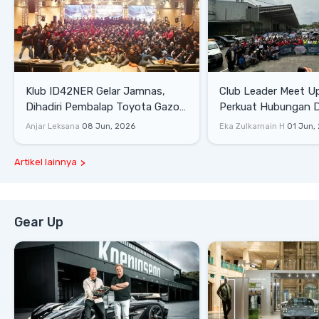
Klub ID42NER Gelar Jamnas,
Club Leader Meet U
Dihadiri Pembalap Toyota Gazoo
Perkuat Hubungan D
Racing
Dengan Komunitas
Anjar Leksana
08 Jun, 2026
Eka Zulkarnain H
01 Jun,
Artikel lainnya
Gear Up