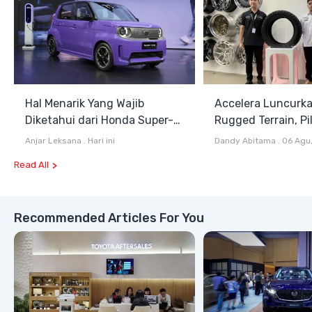
Hal Menarik Yang Wajib
Accelera Luncurk
Diketahui dari Honda Super-
Rugged Terrain, Pi
ONE Selain Harga
Antara All Terrain
Anjar Leksana
.
Hari ini
Dandy Abitama
.
06 Agu
Terrain
Read All
Recommended Articles For You