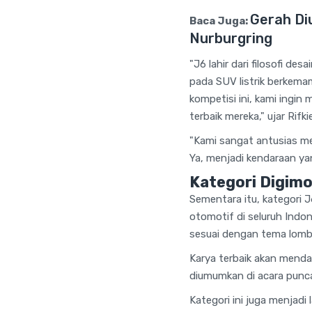
Gerah Di
Baca Juga:
Nurburgring
"J6 lahir dari filosofi d
pada SUV listrik berkemam
kompetisi ini, kami ingi
terbaik mereka," ujar Ri
"Kami sangat antusias me
Ya, menjadi kendaraan yan
Kategori Digim
Sementara itu, kategori 
otomotif di seluruh Indone
sesuai dengan tema lomb
Karya terbaik akan mendap
diumumkan di acara puncak
Kategori ini juga menjadi