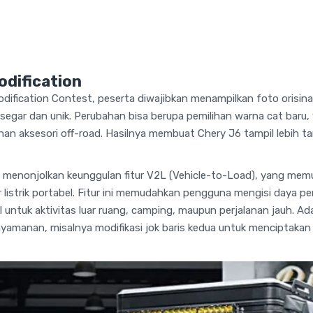
odification
dification Contest, peserta diwajibkan menampilkan foto orisinal 
s segar dan unik. Perubahan bisa berupa pemilihan warna cat bar
n aksesori off-road. Hasilnya membuat Chery J6 tampil lebih ta
 menonjolkan keunggulan fitur V2L (Vehicle-to-Load), yang mem
 listrik portabel. Fitur ini memudahkan pengguna mengisi daya pe
 untuk aktivitas luar ruang, camping, maupun perjalanan jauh. Ad
yamanan, misalnya modifikasi jok baris kedua untuk menciptaka