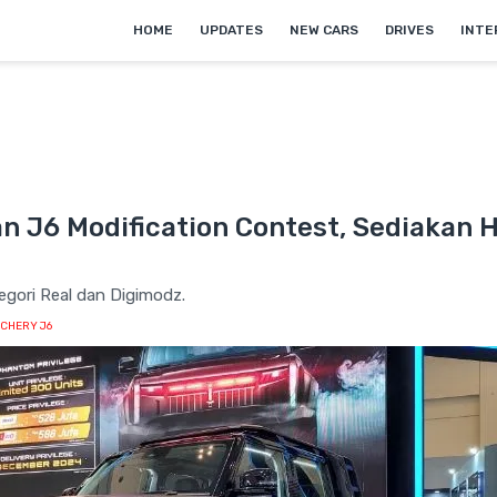
HOME
UPDATES
NEW CARS
DRIVES
INTE
n J6 Modification Contest, Sediakan H
egori Real dan Digimodz.
CHERY J6