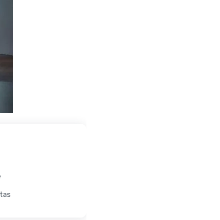
e
itas