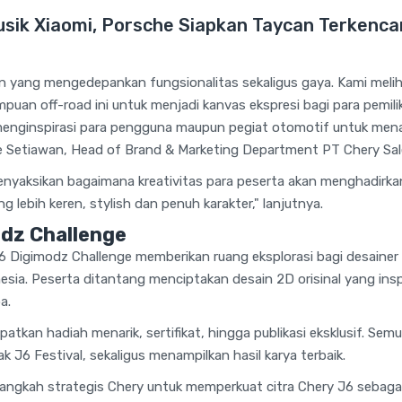
usik Xiaomi, Porsche Siapkan Taycan Terkenc
esain yang mengedepankan fungsionalitas sekaligus gaya. Kami melih
puan off-road ini untuk menjadi kanvas ekspresi bagi para pemilik
n menginspirasi para pengguna maupun pegiat otomotif untuk mena
fkie Setiawan, Head of Brand & Marketing Department PT Chery Sal
nyaksikan bagaimana kreativitas para peserta akan menghadirka
g lebih keren, stylish dan penuh karakter," lanjutnya.
odz Challenge
J6 Digimodz Challenge memberikan ruang eksplorasi bagi desainer
sia. Peserta ditantang menciptakan desain 2D orisinal yang inspira
a.
atkan hadiah menarik, sertifikat, hingga publikasi eksklusif. S
 J6 Festival, sekaligus menampilkan hasil karya terbaik.
 langkah strategis Chery untuk memperkuat citra Chery J6 sebagai