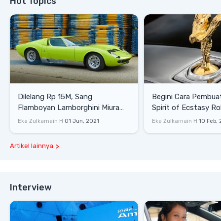
Hot Topics
Dilelang Rp 15M, Sang
Begini Cara Pembua
Flamboyan Lamborghini Miura
Spirit of Ecstasy Ro
P400 S
Eka Zulkarnain H
01 Jun, 2021
Eka Zulkarnain H
10 Feb,
Artikel lainnya
Interview