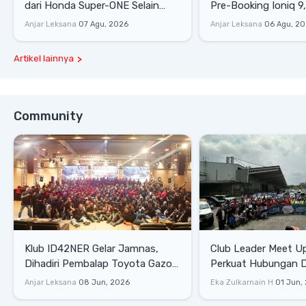
dari Honda Super-ONE Selain
Pre-Booking Ioniq 9,
Harga
Rp1,49 Miliar
Anjar Leksana
07 Agu, 2026
Anjar Leksana
06 Agu, 2
Artikel lainnya
Community
Klub ID42NER Gelar Jamnas,
Club Leader Meet U
Dihadiri Pembalap Toyota Gazoo
Perkuat Hubungan D
Racing
Dengan Komunitas
Anjar Leksana
08 Jun, 2026
Eka Zulkarnain H
01 Jun,