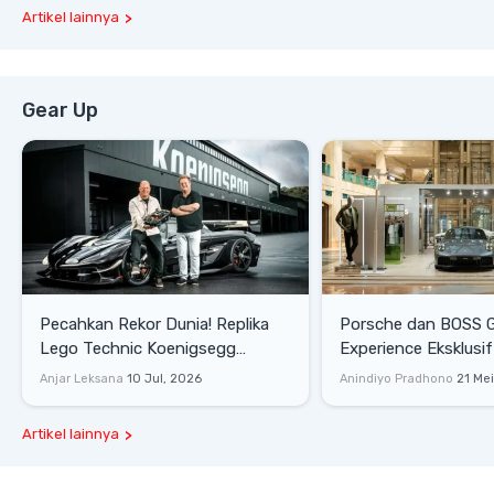
Artikel lainnya
Gear Up
Pecahkan Rekor Dunia! Replika
Porsche dan BOSS 
Lego Technic Koenigsegg
Experience Eksklusif
Sadair's Spear Ukuran Asli Sukses
Senayan, Hadirkan 
Anjar Leksana
10 Jul, 2026
Anindiyo Pradhono
21 Me
Melesat 111 Km/Jam
Gaya Hidup dan Mob
Artikel lainnya