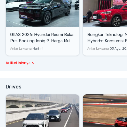
GIIAS 2026: Hyundai Resmi Buka
Bongkar Teknologi 
Pre-Booking Ioniq 9, Harga Mulai
Hybrid+: Konsumsi 
Rp1,49 Miliar
Tembus 27,7 Km/Lit
Anjar Leksana
Hari ini
Anjar Leksana
03 Agu, 20
Artikel lainnya
Drives