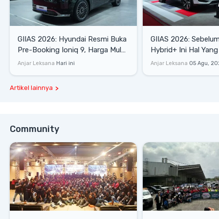
GIIAS 2026: Hyundai Resmi Buka
GIIAS 2026: Sebelum
Pre-Booking Ioniq 9, Harga Mulai
Hybrid+ Ini Hal Yang
Rp1,49 Miliar
Diketahui
Anjar Leksana
Hari ini
Anjar Leksana
05 Agu, 20
Artikel lainnya
Community