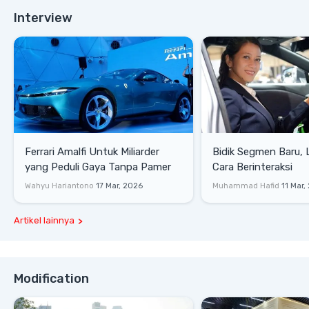
Interview
Ferrari Amalfi Untuk Miliarder
Bidik Segmen Baru,
yang Peduli Gaya Tanpa Pamer
Cara Berinteraksi
Wahyu Hariantono
17 Mar, 2026
Muhammad Hafid
11 Mar,
Artikel lainnya
Modification