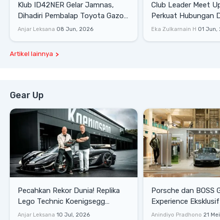
Klub ID42NER Gelar Jamnas,
Club Leader Meet U
Dihadiri Pembalap Toyota Gazoo
Perkuat Hubungan D
Racing
Dengan Komunitas
Anjar Leksana
08 Jun, 2026
Eka Zulkarnain H
01 Jun,
Artikel lainnya
Gear Up
Pecahkan Rekor Dunia! Replika
Porsche dan BOSS 
Lego Technic Koenigsegg
Experience Eksklusif
Sadair's Spear Ukuran Asli Sukses
Senayan, Hadirkan 
Anjar Leksana
10 Jul, 2026
Anindiyo Pradhono
21 Me