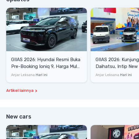
GIIAS 2026: Hyundai Resmi Buka
GIIAS 2026: Kunjung
Pre-Booking Ioniq 9, Harga Mulai
Daihatsu, Intip New 
Rp1,49 Miliar
SE hingga Gran Max 
Anjar Leksana
Hari ini
Anjar Leksana
Hari ini
Artikel lainnya
New cars