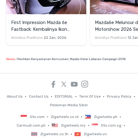
First Impression Mazda 6e
Mazda6e Meluncur d
Fastback: Kembalinya Ikon
Motorshow 2026 Se
Mazda di Era Elektrifikasi
Suksesor Mazda6
Anindiyo Pradhono
22 Jan, 2026
Anindiyo Pradhono
12 Ja
Home
Pastikan Kenyamanan Konsumen, Mazda Gelar Lebaran Campaign 2018
About Us
Contact Us
EDITORIAL
Term Of Use
Privacy Policy
Pedoman Media Siber
Oto.com
Zigwheels.co.id
Zigwheels.ph
Carmudi.com.ph
Zigwheels.my
Oto.com.sg
Zigwheels.co.th
Zigwheels.vn