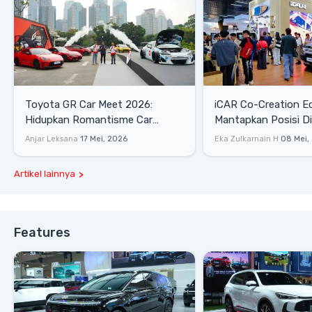
Toyota GR Car Meet 2026:
iCAR Co-Creation E
Hidupkan Romantisme Car
Mantapkan Posisi D
Culture Era 90-an
Gaya Hidup
Anjar Leksana
17 Mei, 2026
Eka Zulkarnain H
08 Mei,
Artikel lainnya
Features