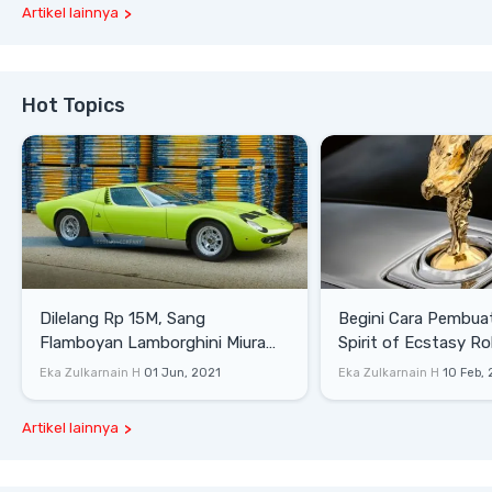
Artikel lainnya
Hot Topics
Dilelang Rp 15M, Sang
Begini Cara Pembua
Flamboyan Lamborghini Miura
Spirit of Ecstasy Ro
P400 S
Eka Zulkarnain H
01 Jun, 2021
Eka Zulkarnain H
10 Feb,
Artikel lainnya