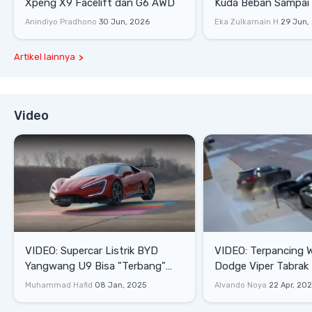
Xpeng X9 Facelift dan G6 AWD
Kuda Beban Sampai 
Lifestyle
Anindiyo Pradhono
30 Jun, 2026
Eka Zulkarnain H
29 Jun,
Artikel lainnya
Video
VIDEO: Supercar Listrik BYD
VIDEO: Terpancing W
Yangwang U9 Bisa "Terbang"
Dodge Viper Tabrak M
Lewati Rintangan
Saat Burnout
Muhammad Hafid
08 Jan, 2025
Alvando Noya
22 Apr, 20