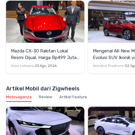
Mazda CX-30 Rakitan Lokal
Mengenal All-New M
Resmi Dijual, Harga Rp499 Juta
Evolusi SUV Ikonik 
Buat Pasar Indonesia
Bongsor, Mewah, da
Anjar Leksana
03 Agu, 2026
Anindiyo Pradhono
02 Ag
Artikel Mobil dari Zigwheels
Motovaganza
Review
Artikel Feature