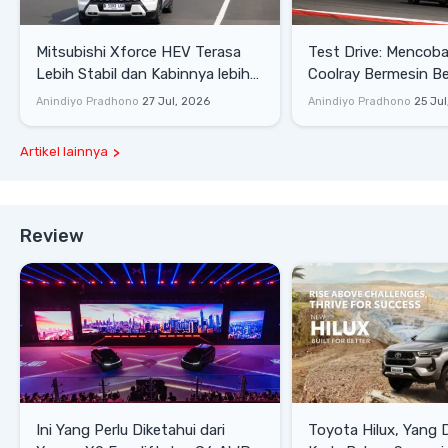
Mitsubishi Xforce HEV Terasa
Test Drive: Mencoba Geely
Lebih Stabil dan Kabinnya lebih
Coolray Bermesin B
Senyap
di Sirkuit Mandalika
Anindiyo Pradhono
27 Jul, 2026
Anindiyo Pradhono
25 Jul
Artikel lainnya
Review
Ini Yang Perlu Diketahui dari
Toyota Hilux, Yang 