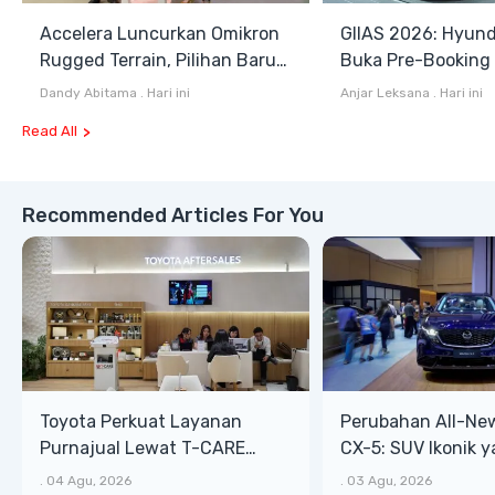
Accelera Luncurkan Omikron
GIIAS 2026: Hyund
Rugged Terrain, Pilihan Baru
Buka Pre-Booking I
Antara All Terrain dan Mud
Harga Mulai Rp1,49
Dandy Abitama
.
Hari ini
Anjar Leksana
.
Hari ini
Terrain
Read All
Recommended Articles For You
Toyota Perkuat Layanan
Perubahan All-Ne
Purnajual Lewat T-CARE
CX-5: SUV Ikonik 
XTRA, Manfaat Lebih Besar
Bongsor, Mewah, 
.
04 Agu, 2026
.
03 Agu, 2026