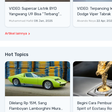
VIDEO: Supercar Listrik BYD
VIDEO: Terpancing W
Yangwang U9 Bisa "Terbang"
Dodge Viper Tabrak M
Lewati Rintangan
Saat Burnout
Muhammad Hafid
08 Jan, 2025
Alvando Noya
22 Apr, 20
Artikel lainnya
Hot Topics
Dilelang Rp 15M, Sang
Begini Cara Pembua
Flamboyan Lamborghini Miura
Spirit of Ecstasy Ro