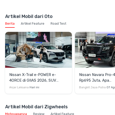
Artikel Mobil dari Oto
Berita
Artikel Feature
Road Test
Nissan X-Trail e-POWER e-
Nissan Navara Pro-
4ORCE di GIIAS 2026, SUV
Rp695 Juta, Apa
Elektrifikasi untuk Petualangan
Kehebatannya?
Anjar Leksana
Hari ini
Bangkit Jaya Putra
07 Ag
Keluarga Dijual Rp795 Juta
Artikel Mobil dari Zigwheels
Motovaganza
Review
Artikel Feature