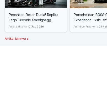
Pecahkan Rekor Dunia! Replika
Porsche dan BOSS 
Lego Technic Koenigsegg
Experience Eksklusif
Sadair's Spear Ukuran Asli Sukses
Senayan, Hadirkan 
Anjar Leksana
10 Jul, 2026
Anindiyo Pradhono
21 Me
Melesat 111 Km/Jam
Gaya Hidup dan Mob
Artikel lainnya