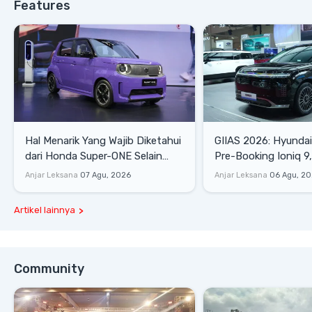
Features
Hal Menarik Yang Wajib Diketahui
GIIAS 2026: Hyunda
dari Honda Super-ONE Selain
Pre-Booking Ioniq 9,
Harga
Rp1,49 Miliar
Anjar Leksana
07 Agu, 2026
Anjar Leksana
06 Agu, 2
Artikel lainnya
Community