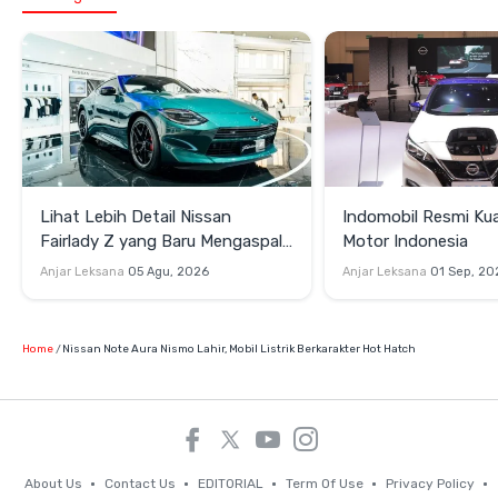
Lihat Lebih Detail Nissan
Indomobil Resmi Kua
Fairlady Z yang Baru Mengaspal
Motor Indonesia
di GIIAS 2026
Anjar Leksana
05 Agu, 2026
Anjar Leksana
01 Sep, 20
Home
Nissan Note Aura Nismo Lahir, Mobil Listrik Berkarakter Hot Hatch
About Us
Contact Us
EDITORIAL
Term Of Use
Privacy Policy