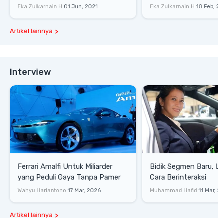
P400 S
Eka Zulkarnain H
01 Jun, 2021
Eka Zulkarnain H
10 Feb,
Artikel lainnya
Interview
Ferrari Amalfi Untuk Miliarder
Bidik Segmen Baru,
yang Peduli Gaya Tanpa Pamer
Cara Berinteraksi
Wahyu Hariantono
17 Mar, 2026
Muhammad Hafid
11 Mar,
Artikel lainnya