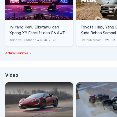
Ini Yang Perlu Diketahui dari
Toyota Hilux, Yang 
Xpeng X9 Facelift dan G6 AWD
Kuda Beban Sampai 
Lifestyle
Anindiyo Pradhono
30 Jun, 2026
Eka Zulkarnain H
29 Jun,
Artikel lainnya
Video