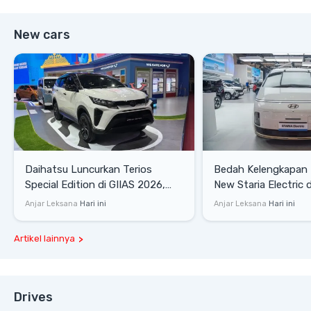
New cars
Daihatsu Luncurkan Terios
Bedah Kelengkapan
Special Edition di GIIAS 2026,
New Staria Electric 
Stok Terbatas
yang Dikenalkan di 
Anjar Leksana
Hari ini
Anjar Leksana
Hari ini
Artikel lainnya
Drives