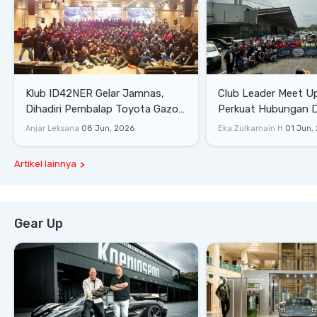
Klub ID42NER Gelar Jamnas,
Club Leader Meet U
Dihadiri Pembalap Toyota Gazoo
Perkuat Hubungan D
Racing
Dengan Komunitas
Anjar Leksana
08 Jun, 2026
Eka Zulkarnain H
01 Jun,
Artikel lainnya
Gear Up