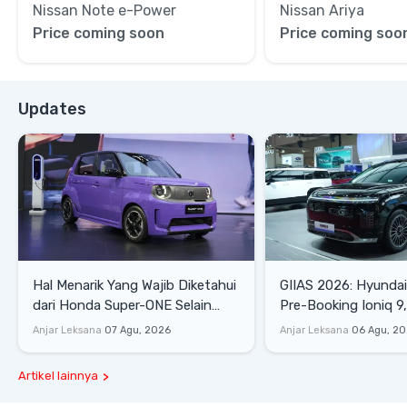
Nissan Note e-Power
Nissan Ariya
Price coming soon
Price coming soo
Updates
Hal Menarik Yang Wajib Diketahui
GIIAS 2026: Hyunda
dari Honda Super-ONE Selain
Pre-Booking Ioniq 9,
Harga
Rp1,49 Miliar
Anjar Leksana
07 Agu, 2026
Anjar Leksana
06 Agu, 2
Artikel lainnya