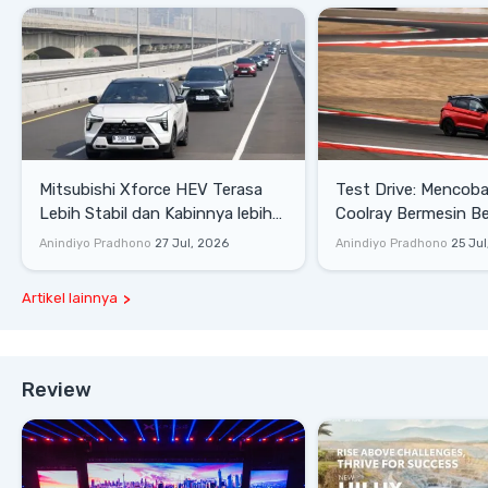
Mitsubishi Xforce HEV Terasa
Test Drive: Mencoba Geely
Lebih Stabil dan Kabinnya lebih
Coolray Bermesin B
Senyap
di Sirkuit Mandalika
Anindiyo Pradhono
27 Jul, 2026
Anindiyo Pradhono
25 Jul
Artikel lainnya
Review