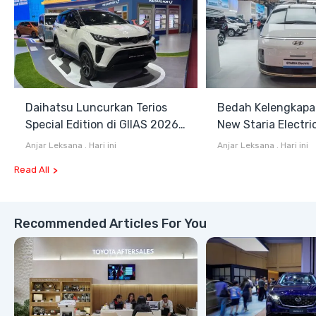
Daihatsu Luncurkan Terios
Bedah Kelengkapa
Special Edition di GIIAS 2026,
New Staria Electri
Stok Terbatas
Hybrid yang Diken
Anjar Leksana
.
Hari ini
Anjar Leksana
.
Hari ini
GIIAS 2026
Read All
Recommended Articles For You