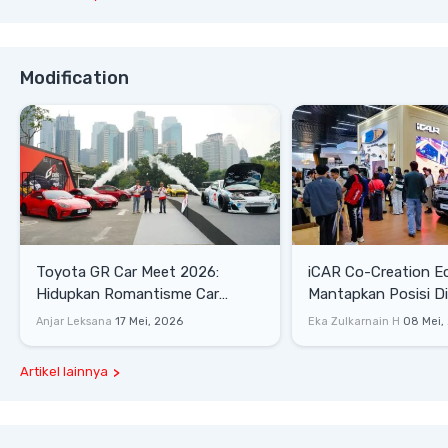
Modification
Toyota GR Car Meet 2026:
iCAR Co-Creation E
Hidupkan Romantisme Car
Mantapkan Posisi D
Culture Era 90-an
Gaya Hidup
Anjar Leksana
17 Mei, 2026
Eka Zulkarnain H
08 Mei,
Artikel lainnya