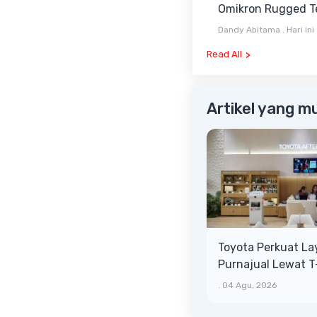
Omikron Rugged Te
Pilihan Baru Antar
Dandy Abitama
.
Hari ini
Terrain dan Mud Te
Read All
Artikel yang m
Toyota Perkuat L
Purnajual Lewat 
XTRA, Manfaat Leb
.
04 Agu, 2026