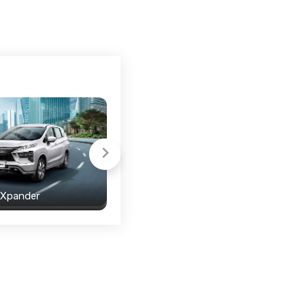
 Xpander
Mitsubishi Destinator