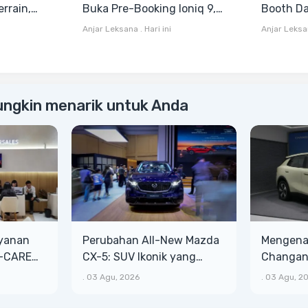
rrain,
Buka Pre-Booking Ioniq 9,
Booth Da
a All
Harga Mulai Rp1,49 Miliar
Sigra, Te
Anjar Leksana
.
Hari ini
Anjar Leks
rrain
Gran Max
ungkin menarik untuk Anda
ayanan
Perubahan All-New Mazda
Mengenal
T-CARE
CX-5: SUV Ikonik yang
Changan 
ih Besar
Makin Bongsor, Mewah, dan
Lega, Ba
.
03 Agu, 2026
.
03 Agu, 2
Matang