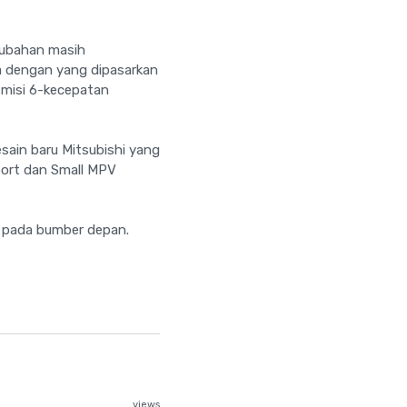
erubahan masih
da dengan yang dipasarkan
smisi 6-kecepatan
esain baru Mitsubishi yang
port dan Small MPV
al pada bumber depan.
views