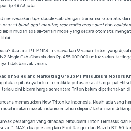
pai Rp 487,3 juta.
nd menyediakan tipe double-cab dengan transmisi otomatis dan 
ds seperti
blind-spot monitor, rear traffic cross alert
dan
collisio
 lebih mudah ada all-terrain mode yang secara otomatis mengat
lalui.
ia? Saat ini, PT MMKSI menawarkan 9 varian Triton yang dijual 
x2 Single Cab-Chassis dan Rp 455.000.000 untuk varian tertinggi 
ya tidak banyak varian.
ad of Sales and Marketing Group PT Mitsubishi Motors K
atakan pihaknya belum memiliki keputusan soal harga jual Mitsubis
terlalu dini bicara harga sementara Triton belum diperkenalkan di
encana memasukkan New Triton ke Indonesia. Masih ada yang harus 
i mobil ini akan masuk Indonesia tahun depan," kata Imam di Bang
 banyak persaingan yang dihadapi Mitsubishi Triton termasuk dari
Isuzu D-MAX, dua persaing lain Ford Ranger dan Mazda BT-50 tak 