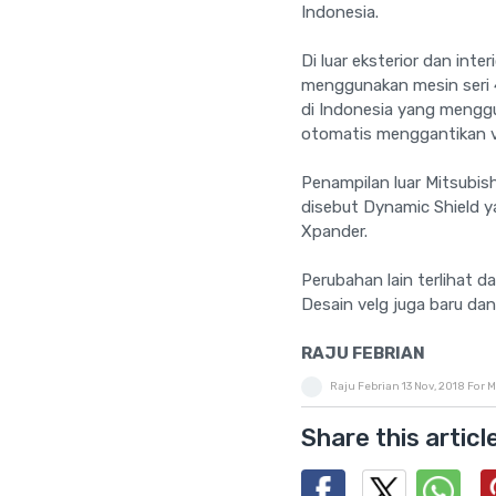
Indonesia.
Di luar eksterior dan int
menggunakan mesin seri 4N
di Indonesia yang mengg
otomatis menggantikan v
Penampilan luar Mitsubish
disebut Dynamic Shield 
Xpander.
Perubahan lain terlihat d
Desain velg juga baru dan 
RAJU FEBRIAN
Raju Febrian
13 Nov, 2018
For M
Share this articl