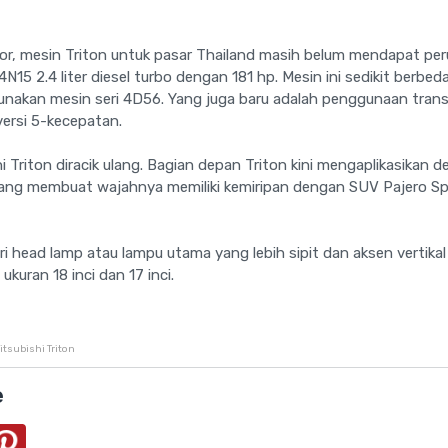
erior, mesin Triton untuk pasar Thailand masih belum mendapat p
15 2.4 liter diesel turbo dengan 181 hp. Mesin ini sedikit berbe
unakan mesin seri 4D56. Yang juga baru adalah penggunaan tran
ersi 5-kecepatan.
i Triton diracik ulang. Bagian depan Triton kini mengaplikasikan d
yang membuat wajahnya memiliki kemiripan dengan SUV Pajero S
ari head lamp atau lampu utama yang lebih sipit dan aksen vertik
ukuran 18 inci dan 17 inci.
itsubishi Triton
e