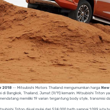
r 2018
-- Mitsubishi Motors Thailand mengumumkan harga
New 
i di Bangkok, Thailand, Jumat (9/11) kemarin. Mitsubishi Triton ya
endatang memiliki 19 varian tergantung body style, transmisi dan
tsubishi Triton dijual mulai dari 524,000 bath sampai 1.099 juta b