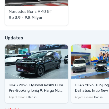
Mercedes Benz AMG GT
Rp 3,9 - 9,8 Milyar
Updates
GIIAS 2026: Hyundai Resmi Buka
GIIAS 2026: Kunjung
Pre-Booking Ioniq 9, Harga Mulai
Daihatsu, Intip New 
Rp1,49 Miliar
SE hingga Gran Max 
Anjar Leksana
Hari ini
Anjar Leksana
Hari ini