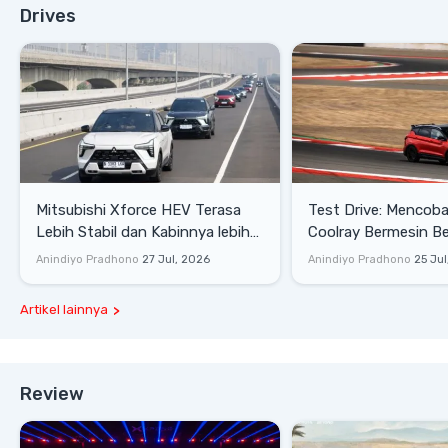
Drives
Mitsubishi Xforce HEV Terasa
Test Drive: Mencoba Geely
Lebih Stabil dan Kabinnya lebih
Coolray Bermesin B
Senyap
di Sirkuit Mandalika
Anindiyo Pradhono
27 Jul, 2026
Anindiyo Pradhono
25 Jul
Artikel lainnya
Review