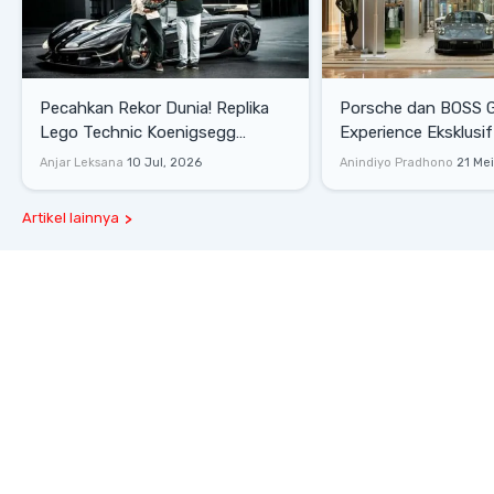
Pecahkan Rekor Dunia! Replika
Porsche dan BOSS 
Lego Technic Koenigsegg
Experience Eksklusif
Sadair's Spear Ukuran Asli Sukses
Senayan, Hadirkan 
Anjar Leksana
10 Jul, 2026
Anindiyo Pradhono
21 Me
Melesat 111 Km/Jam
Gaya Hidup dan Mob
Artikel lainnya