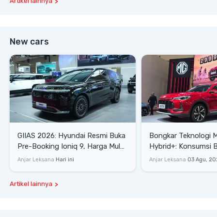
Artikel lainnya
New cars
GIIAS 2026: Hyundai Resmi Buka
Bongkar Teknologi 
Pre-Booking Ioniq 9, Harga Mulai
Hybrid+: Konsumsi 
Rp1,49 Miliar
Tembus 27,7 Km/Lit
Anjar Leksana
Hari ini
Anjar Leksana
03 Agu, 20
Artikel lainnya