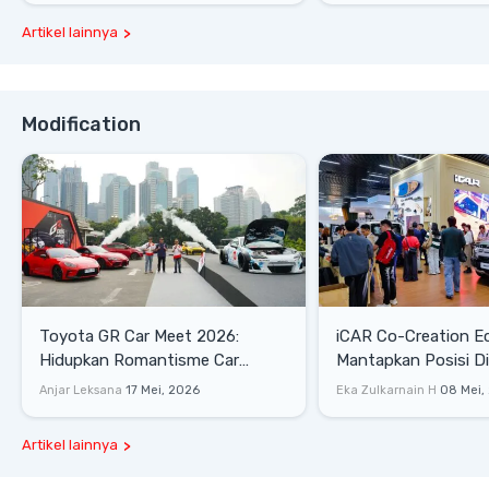
Artikel lainnya
Modification
Toyota GR Car Meet 2026:
iCAR Co-Creation E
Hidupkan Romantisme Car
Mantapkan Posisi D
Culture Era 90-an
Gaya Hidup
Anjar Leksana
17 Mei, 2026
Eka Zulkarnain H
08 Mei,
Artikel lainnya