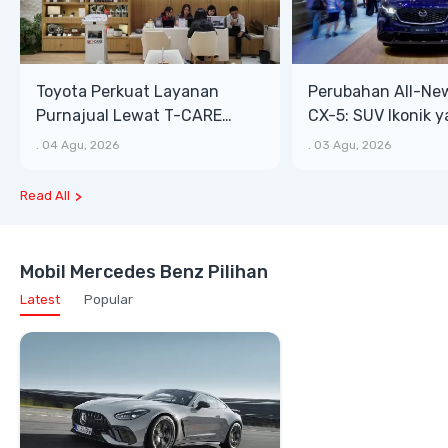
Toyota Perkuat Layanan
Perubahan All-Ne
Purnajual Lewat T-CARE
CX-5: SUV Ikonik 
XTRA, Manfaat Lebih Besar
Bongsor, Mewah, 
.
04 Agu, 2026
.
03 Agu, 2026
Read All
Mobil Mercedes Benz Pilihan
Latest
Popular