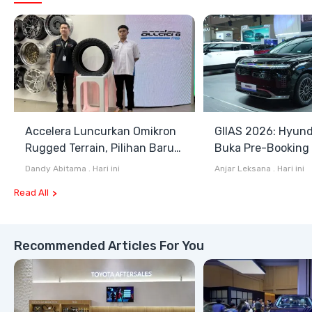
Accelera Luncurkan Omikron
GIIAS 2026: Hyund
Rugged Terrain, Pilihan Baru
Buka Pre-Booking I
Antara All Terrain dan Mud
Harga Mulai Rp1,49
Dandy Abitama
.
Hari ini
Anjar Leksana
.
Hari ini
Terrain
Read All
Recommended Articles For You