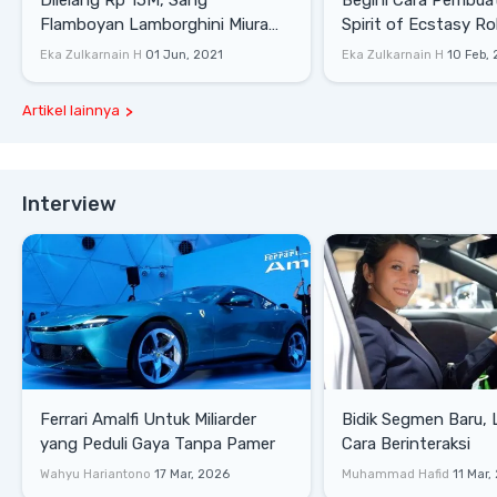
Dilelang Rp 15M, Sang
Begini Cara Pembua
Flamboyan Lamborghini Miura
Spirit of Ecstasy Ro
P400 S
Eka Zulkarnain H
01 Jun, 2021
Eka Zulkarnain H
10 Feb,
Artikel lainnya
Interview
Ferrari Amalfi Untuk Miliarder
Bidik Segmen Baru,
yang Peduli Gaya Tanpa Pamer
Cara Berinteraksi
Wahyu Hariantono
17 Mar, 2026
Muhammad Hafid
11 Mar,