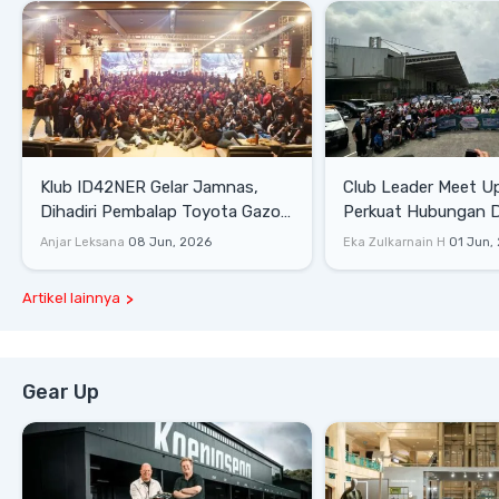
Klub ID42NER Gelar Jamnas,
Club Leader Meet U
Dihadiri Pembalap Toyota Gazoo
Perkuat Hubungan D
Racing
Dengan Komunitas
Anjar Leksana
08 Jun, 2026
Eka Zulkarnain H
01 Jun,
Artikel lainnya
Gear Up