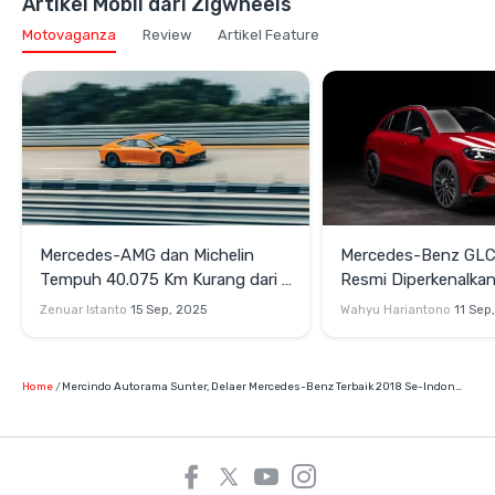
Artikel Mobil dari Zigwheels
Motovaganza
Review
Artikel Feature
Mercedes-AMG dan Michelin
Mercedes-Benz GLC
Tempuh 40.075 Km Kurang dari 8
Resmi Diperkenalka
Hari
Tempuh 700 Km
Zenuar Istanto
15 Sep, 2025
Wahyu Hariantono
11 Sep
Home
Mercindo Autorama Sunter, Delaer Mercedes-Benz Terbaik 2018 Se-Indonesia