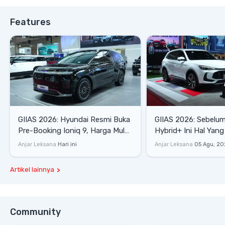
Features
GIIAS 2026: Hyundai Resmi Buka
GIIAS 2026: Sebelum
Pre-Booking Ioniq 9, Harga Mulai
Hybrid+ Ini Hal Yang
Rp1,49 Miliar
Diketahui
Anjar Leksana
Hari ini
Anjar Leksana
05 Agu, 20
Artikel lainnya
Community