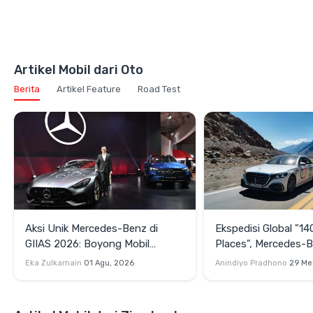
Artikel Mobil dari Oto
Berita
Artikel Feature
Road Test
Aksi Unik Mercedes-Benz di
Ekspedisi Global "14
GIIAS 2026: Boyong Mobil
Places", Mercedes-
Pertama di Dunia Tahun 1886
Menjelajahi Enam B
Eka Zulkarnain
01 Agu, 2026
Anindiyo Pradhono
29 Me
dan Rilis Monster Affalterbach