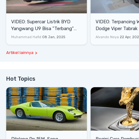
VIDEO: Supercar Listrik BYD
VIDEO: Terpancing W
Yangwang U9 Bisa "Terbang"
Dodge Viper Tabrak M
Lewati Rintangan
Saat Burnout
Muhammad Hafid
08 Jan, 2025
Alvando Noya
22 Apr, 20
Artikel lainnya
Hot Topics