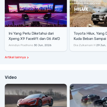
Ini Yang Perlu Diketahui dari
Toyota Hilux, Yang 
Xpeng X9 Facelift dan G6 AWD
Kuda Beban Sampai 
Lifestyle
Anindiyo Pradhono
30 Jun, 2026
Eka Zulkarnain H
29 Jun,
Artikel lainnya
Video