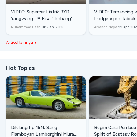
VIDEO: Supercar Listrik BYD
VIDEO: Terpancing W
Yangwang U9 Bisa "Terbang"
Dodge Viper Tabrak M
Lewati Rintangan
Saat Burnout
Muhammad Hafid
08 Jan, 2025
Alvando Noya
22 Apr, 20
Artikel lainnya
Hot Topics
Dilelang Rp 15M, Sang
Begini Cara Pembua
Flamboyan Lamborghini Miura
Spirit of Ecstasy Ro