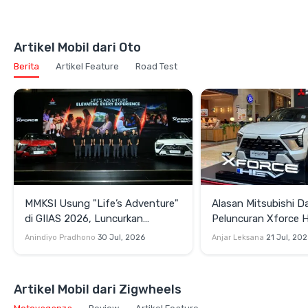
Artikel Mobil dari Oto
Berita
Artikel Feature
Road Test
MMKSI Usung "Life’s Adventure"
Alasan Mitsubishi D
di GIIAS 2026, Luncurkan
Peluncuran Xforce 
Mitsubishi New Xforce Rakitan
Xpander Hybrid di I
Anindiyo Pradhono
30 Jul, 2026
Anjar Leksana
21 Jul, 20
Lokal
Artikel Mobil dari Zigwheels