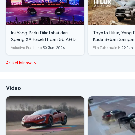
Ini Yang Perlu Diketahui dari
Toyota Hilux, Yang 
Xpeng X9 Facelift dan G6 AWD
Kuda Beban Sampai 
Lifestyle
Anindiyo Pradhono
30 Jun, 2026
Eka Zulkarnain H
29 Jun,
Artikel lainnya
Video