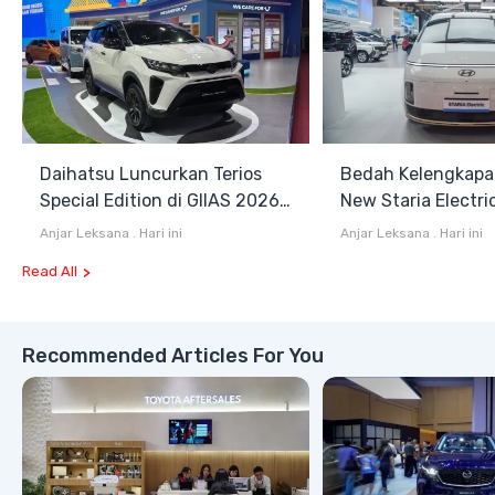
Daihatsu Luncurkan Terios
Bedah Kelengkapa
Special Edition di GIIAS 2026,
New Staria Electri
Stok Terbatas
Hybrid yang Diken
Anjar Leksana
.
Hari ini
Anjar Leksana
.
Hari ini
GIIAS 2026
Read All
Recommended Articles For You