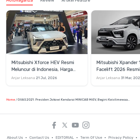
Motovaganza
Review
Artikel Feature
Mitsubishi Xforce HEV Resmi
Mitsubishi Xpander 
Meluncur di Indonesia, Harga
Facelift 2026 Resmi
Rp445 Juta dan Garansi Baterai
Harga Lampaui Velo
Anjar Leksana
21 Jul, 2026
Anjar Leksana
31 Mar, 20
10 Tahun
Home
GIIAS 2021: Presiden Jokowi Kendarai MINICAB MiEV, Begini Keistimewaannya
About Us
Contact Us
EDITORIAL
Term Of Use
Privacy Policy