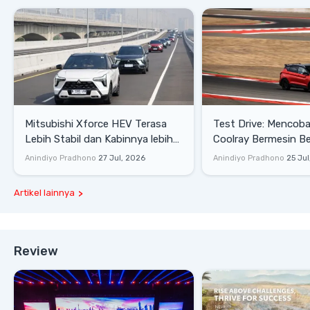
Mitsubishi Xforce HEV Terasa
Test Drive: Mencoba Geely
Lebih Stabil dan Kabinnya lebih
Coolray Bermesin B
Senyap
di Sirkuit Mandalika
Anindiyo Pradhono
27 Jul, 2026
Anindiyo Pradhono
25 Jul
Artikel lainnya
Review