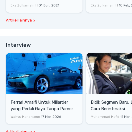
P400 S
Eka Zulkarnain H
01 Jun, 2021
Eka Zulkarnain H
10 Feb,
Artikel lainnya
Interview
Ferrari Amalfi Untuk Miliarder
Bidik Segmen Baru,
yang Peduli Gaya Tanpa Pamer
Cara Berinteraksi
Wahyu Hariantono
17 Mar, 2026
Muhammad Hafid
11 Mar,
Artikel lainnya