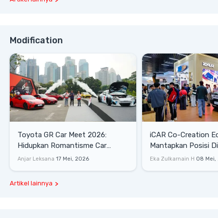
Modification
Toyota GR Car Meet 2026:
iCAR Co-Creation E
Hidupkan Romantisme Car
Mantapkan Posisi D
Culture Era 90-an
Gaya Hidup
Anjar Leksana
17 Mei, 2026
Eka Zulkarnain H
08 Mei,
Artikel lainnya