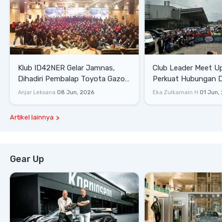
Klub ID42NER Gelar Jamnas,
Club Leader Meet U
Dihadiri Pembalap Toyota Gazoo
Perkuat Hubungan D
Racing
Dengan Komunitas
Anjar Leksana
08 Jun, 2026
Eka Zulkarnain H
01 Jun,
Artikel lainnya
Gear Up