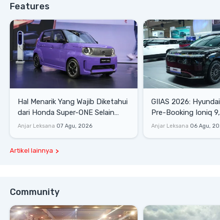
Features
Hal Menarik Yang Wajib Diketahui
GIIAS 2026: Hyunda
dari Honda Super-ONE Selain
Pre-Booking Ioniq 9,
Harga
Rp1,49 Miliar
Anjar Leksana
07 Agu, 2026
Anjar Leksana
06 Agu, 2
Artikel lainnya
Community