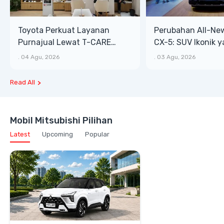
Toyota Perkuat Layanan
Perubahan All-Ne
Purnajual Lewat T-CARE
CX-5: SUV Ikonik 
XTRA, Manfaat Lebih Besar
Bongsor, Mewah, 
.
04 Agu, 2026
.
03 Agu, 2026
Read All
Mobil Mitsubishi Pilihan
Latest
Upcoming
Popular