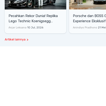
Pecahkan Rekor Dunia! Replika
Porsche dan BOSS 
Lego Technic Koenigsegg
Experience Eksklusif
Sadair's Spear Ukuran Asli Sukses
Senayan, Hadirkan 
Anjar Leksana
10 Jul, 2026
Anindiyo Pradhono
21 Me
Melesat 111 Km/Jam
Gaya Hidup dan Mob
Artikel lainnya