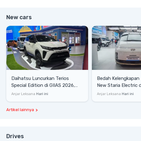
New cars
Daihatsu Luncurkan Terios
Bedah Kelengkapan
Special Edition di GIIAS 2026,
New Staria Electric 
Stok Terbatas
yang Dikenalkan di 
Anjar Leksana
Hari ini
Anjar Leksana
Hari ini
Artikel lainnya
Drives