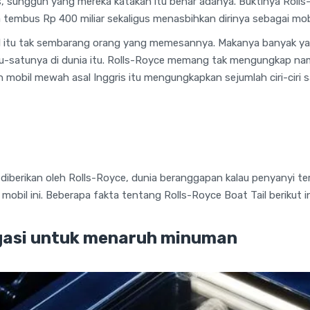
s, sungguh yang mereka katakan itu benar adanya. Buktinya Rolls
embus Rp 400 miliar sekaligus menasbihkan dirinya sebagai mobil
l itu tak sembarang orang yang memesannya. Makanya banyak y
satu-satunya di dunia itu. Rolls-Royce memang tak mengungkap na
n mobil mewah asal Inggris itu mengungkapkan sejumlah ciri-ciri s
iberikan oleh Rolls-Royce, dunia beranggapan kalau penyanyi ter
obil ini. Beberapa fakta tentang Rolls-Royce Boat Tail berikut 
bagasi untuk menaruh minuman