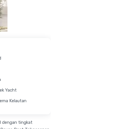
d
a
ek Yacht
Tema Kelautan
l dengan tingkat