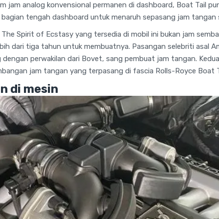
m jam analog konvensional permanen di dashboard, Boat Tail pun
bagian tengah dashboard untuk menaruh sepasang jam tangan s
 The Spirit of Ecstasy yang tersedia di mobil ini bukan jam sem
bih dari tiga tahun untuk membuatnya. Pasangan selebriti asal Ame
dengan perwakilan dari Bovet, sang pembuat jam tangan. Keduan
angan jam tangan yang terpasang di fascia Rolls-Royce Boat Tai
n di mesin