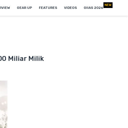
NEW
RVIEW
GEAR UP
FEATURES
VIDEOS
GIIAS 2026
0 Miliar Milik