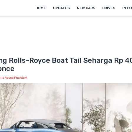
HOME
UPDATES
NEW CARS
DRIVES
INTE
ng Rolls-Royce Boat Tail Seharga Rp 40
once
lls Royce Phantom