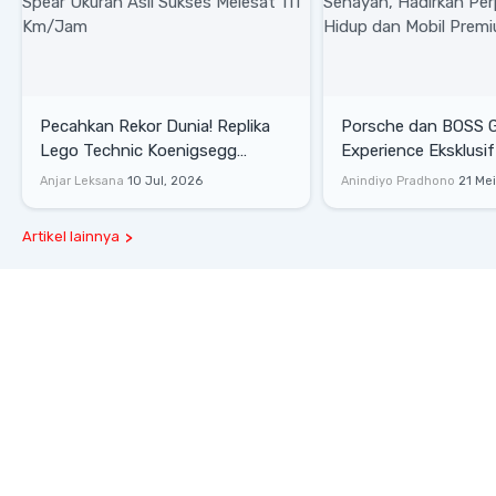
Pecahkan Rekor Dunia! Replika
Porsche dan BOSS 
Lego Technic Koenigsegg
Experience Eksklusif
Sadair's Spear Ukuran Asli Sukses
Senayan, Hadirkan 
Anjar Leksana
10 Jul, 2026
Anindiyo Pradhono
21 Me
Melesat 111 Km/Jam
Gaya Hidup dan Mob
Artikel lainnya