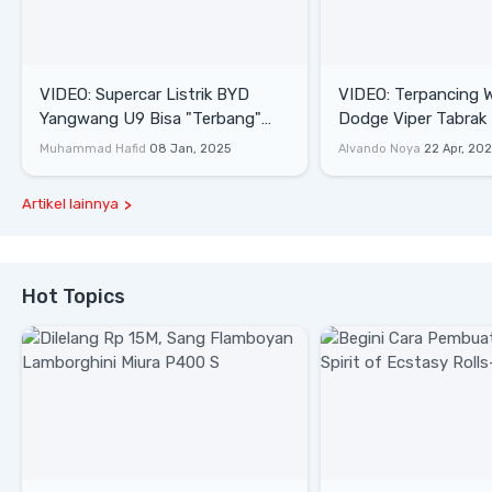
VIDEO: Supercar Listrik BYD
VIDEO: Terpancing W
Yangwang U9 Bisa "Terbang"
Dodge Viper Tabrak M
Lewati Rintangan
Saat Burnout
Muhammad Hafid
08 Jan, 2025
Alvando Noya
22 Apr, 20
Artikel lainnya
Hot Topics