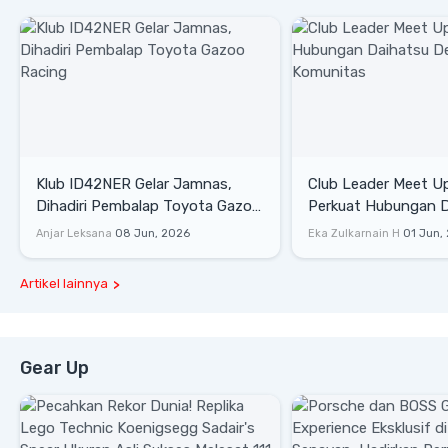
Klub ID42NER Gelar Jamnas,
Club Leader Meet U
Dihadiri Pembalap Toyota Gazoo
Perkuat Hubungan D
Racing
Dengan Komunitas
Anjar Leksana
08 Jun, 2026
Eka Zulkarnain H
01 Jun,
Artikel lainnya
Gear Up