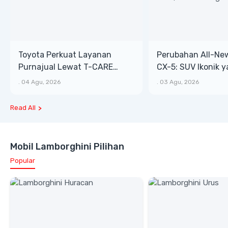
Toyota Perkuat Layanan
Perubahan All-Ne
Purnajual Lewat T-CARE
CX-5: SUV Ikonik 
XTRA, Manfaat Lebih Besar
Bongsor, Mewah, 
.
04 Agu, 2026
.
03 Agu, 2026
Read All
Mobil Lamborghini Pilihan
Popular