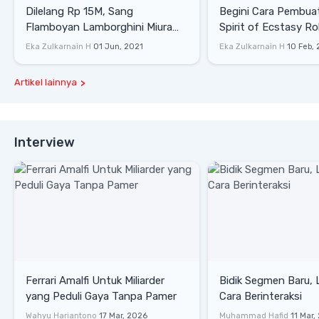
Dilelang Rp 15M, Sang
Begini Cara Pembua
Flamboyan Lamborghini Miura
Spirit of Ecstasy Ro
P400 S
Eka Zulkarnain H
01 Jun, 2021
Eka Zulkarnain H
10 Feb,
Artikel lainnya
Interview
Ferrari Amalfi Untuk Miliarder
Bidik Segmen Baru,
yang Peduli Gaya Tanpa Pamer
Cara Berinteraksi
Wahyu Hariantono
17 Mar, 2026
Muhammad Hafid
11 Mar,