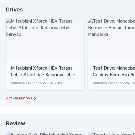
Drives
Mitsubishi Xforce HEV Terasa
Test Drive: Mencoba Geely
Lebih Stabil dan Kabinnya lebih
Coolray Bermesin B
Senyap
di Sirkuit Mandalika
Anindiyo Pradhono
27 Jul, 2026
Anindiyo Pradhono
25 Jul
Artikel lainnya
Review