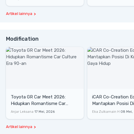
Artikel lainnya
Modification
Toyota GR Car Meet 2026:
iCAR Co-Creation E
Hidupkan Romantisme Car
Mantapkan Posisi D
Culture Era 90-an
Gaya Hidup
Anjar Leksana
17 Mei, 2026
Eka Zulkarnain H
08 Mei,
Artikel lainnya