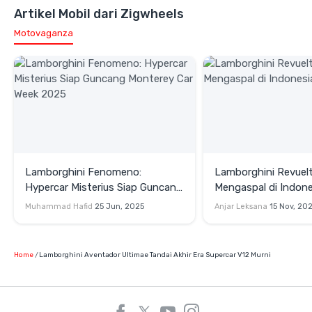
Artikel Mobil dari Zigwheels
Motovaganza
Lamborghini Fenomeno:
Lamborghini Revuel
Hypercar Misterius Siap Guncang
Mengaspal di Indone
Monterey Car Week 2025
Muhammad Hafid
25 Jun, 2025
Anjar Leksana
15 Nov, 20
Home
Lamborghini Aventador Ultimae Tandai Akhir Era Supercar V12 Murni