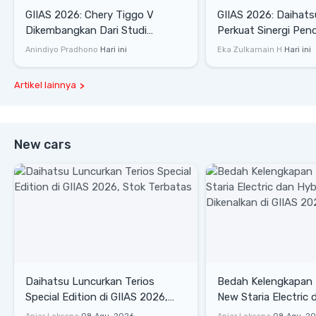
GIIAS 2026: Chery Tiggo V
GIIAS 2026: Daihats
Dikembangkan Dari Studi
Perkuat Sinergi Pen
Komprehensif di Indonesia
Industri Otomotif
Anindiyo Pradhono
Hari ini
Eka Zulkarnain H
Hari ini
Artikel lainnya
New cars
Daihatsu Luncurkan Terios
Bedah Kelengkapan
Special Edition di GIIAS 2026,
New Staria Electric 
Stok Terbatas
yang Dikenalkan di 