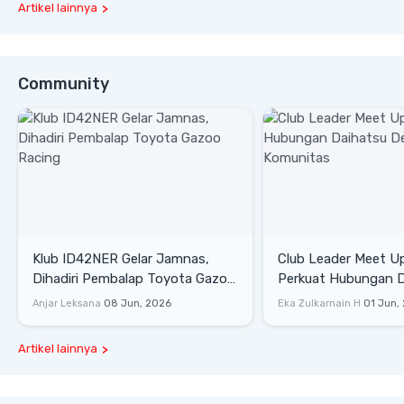
Artikel lainnya
Community
Klub ID42NER Gelar Jamnas,
Club Leader Meet U
Dihadiri Pembalap Toyota Gazoo
Perkuat Hubungan D
Racing
Dengan Komunitas
Anjar Leksana
08 Jun, 2026
Eka Zulkarnain H
01 Jun,
Artikel lainnya