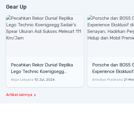
Gear Up
Pecahkan Rekor Dunia! Replika
Porsche dan BOSS 
Lego Technic Koenigsegg
Experience Eksklusif
Sadair's Spear Ukuran Asli Sukses
Senayan, Hadirkan 
Anjar Leksana
10 Jul, 2026
Anindiyo Pradhono
21 Me
Melesat 111 Km/Jam
Gaya Hidup dan Mob
Artikel lainnya