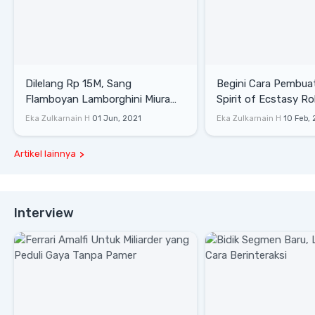
Dilelang Rp 15M, Sang
Begini Cara Pembua
Flamboyan Lamborghini Miura
Spirit of Ecstasy Ro
P400 S
Eka Zulkarnain H
01 Jun, 2021
Eka Zulkarnain H
10 Feb,
Artikel lainnya
Interview