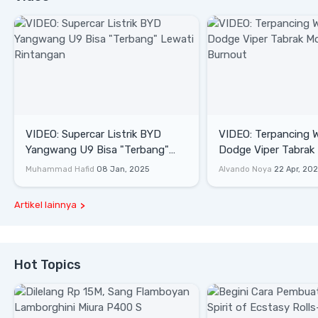
VIDEO: Supercar Listrik BYD
VIDEO: Terpancing W
Yangwang U9 Bisa "Terbang"
Dodge Viper Tabrak M
Lewati Rintangan
Saat Burnout
Muhammad Hafid
08 Jan, 2025
Alvando Noya
22 Apr, 20
Artikel lainnya
Hot Topics