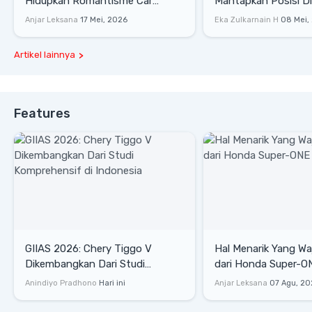
Hidupkan Romantisme Car
Mantapkan Posisi D
Culture Era 90-an
Gaya Hidup
Anjar Leksana
17 Mei, 2026
Eka Zulkarnain H
08 Mei,
Artikel lainnya
Features
GIIAS 2026: Chery Tiggo V
Hal Menarik Yang Waj
Dikembangkan Dari Studi
dari Honda Super-ONE Sel
Komprehensif di Indonesia
Harga
Anindiyo Pradhono
Hari ini
Anjar Leksana
07 Agu, 20