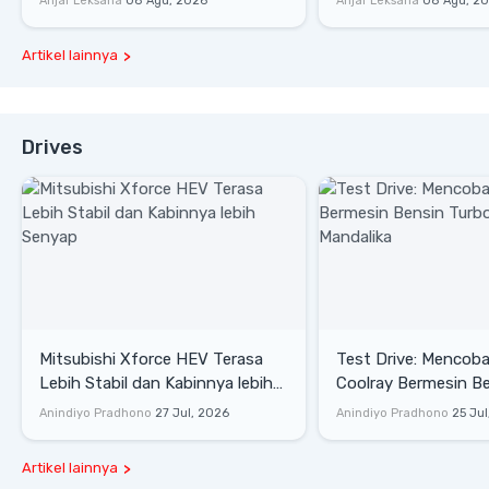
Anjar Leksana
08 Agu, 2026
Anjar Leksana
08 Agu, 2
Artikel lainnya
Drives
Mitsubishi Xforce HEV Terasa
Test Drive: Mencoba Geely
Lebih Stabil dan Kabinnya lebih
Coolray Bermesin B
Senyap
di Sirkuit Mandalika
Anindiyo Pradhono
27 Jul, 2026
Anindiyo Pradhono
25 Jul
Artikel lainnya