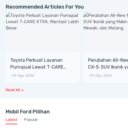
Recommended Articles For You
Toyota Perkuat Layanan
Perubahan All-Ne
Purnajual Lewat T-CARE
CX-5: SUV Ikonik 
XTRA, Manfaat Lebih Besar
Bongsor, Mewah, 
.
04 Agu, 2026
.
03 Agu, 2026
Read All
Mobil Ford Pilihan
Latest
Popular