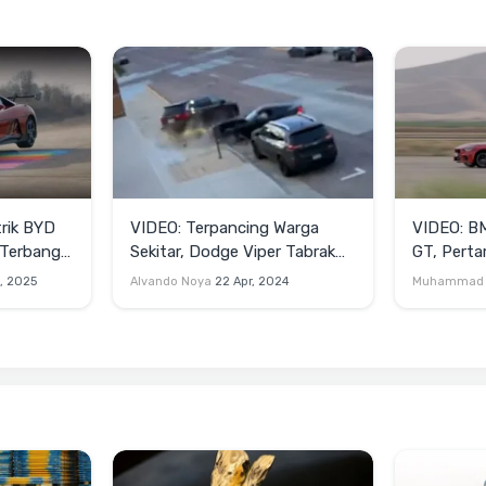
trik BYD
VIDEO: Terpancing Warga
VIDEO: B
Terbang"
Sekitar, Dodge Viper Tabrak
GT, Pertar
Mobil Parkir Saat Burnout
Lawan Mot
, 2025
Alvando Noya
22 Apr, 2024
Muhammad 