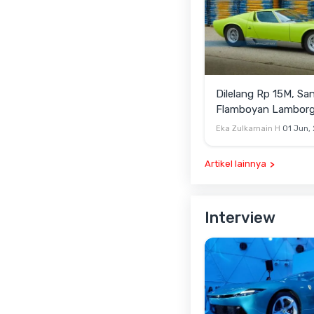
Dilelang Rp 15M, Sa
Flamboyan Lamborgh
P400 S
Eka Zulkarnain H
01 Jun,
Artikel lainnya
Interview