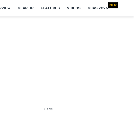
RVIEW
GEAR UP
FEATURES
VIDEOS
GIIAS 2026
views