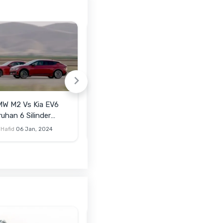
MW M2 Vs Kia EV6
VIDEO: Baterai Mobil Listrik
uhan 6 Silinder
Cina Ini Tiba-Tiba Lepas di
or Listrik
Tengah Jalan
Hafid
06 Jan, 2024
Muhammad Hafid
04 Jul, 2023