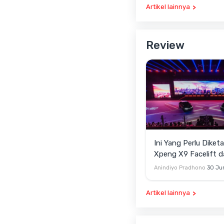
Artikel lainnya
Review
Ini Yang Perlu Diketa
Xpeng X9 Facelift dan G6
AWD
Anindiyo Pradhono
30 Ju
Artikel lainnya