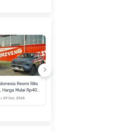
donesia Resmi Rilis
Suzuki Fronx Tipe GL AT Yang
, Harga Mulai Rp400
Sangat Bersahabat di
Kantong
na
29 Jun, 2026
Anindiyo Pradhono
23 Jun, 2026