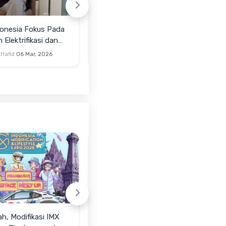
onesia Fokus Pada
Strategi Bburago Indonesia
Elektrifikasi dan
2026: Bidik Hypercar dan
m Muda
Menjadi 'Sahabat' Kolektor
Hafid
06 Mar, 2026
Wahyu Hariantono
27 Feb, 2026
ah, Modifikasi IMX
IIMS 2026: NMAA Pamer