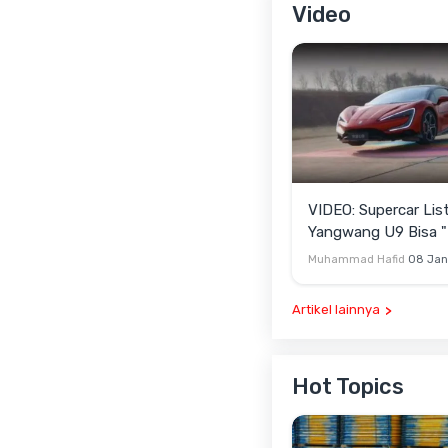
Video
VIDEO: Supercar Lis
Yangwang U9 Bisa "
Lewati Rintangan
Muhammad Hafid
08 Jan
Artikel lainnya
Hot Topics