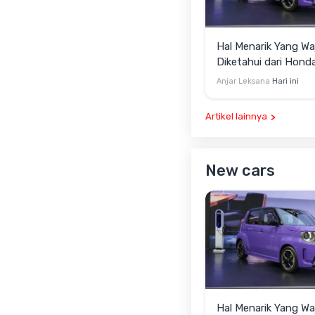
Hal Menarik Yang Wa
Diketahui dari Hond
ONE Selain Harga
Anjar Leksana
Hari ini
Artikel lainnya
New cars
Hal Menarik Yang Wa