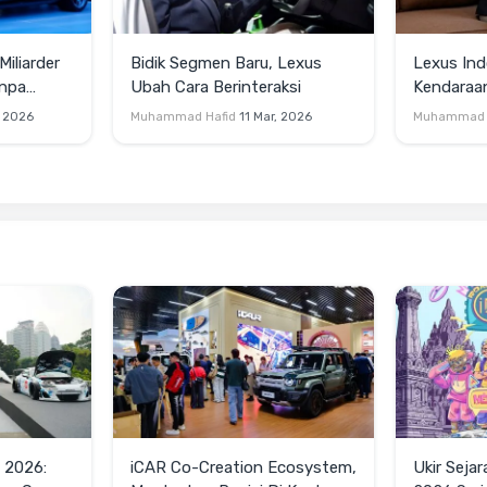
Miliarder
Bidik Segmen Baru, Lexus
Lexus Ind
anpa
Ubah Cara Berinteraksi
Kendaraan 
Lirik Kau
, 2026
Muhammad Hafid
11 Mar, 2026
Muhammad 
 2026:
iCAR Co-Creation Ecosystem,
Ukir Sejar