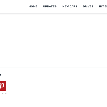
HOME
UPDATES
NEW CARS
DRIVES
INTE
e
nterest