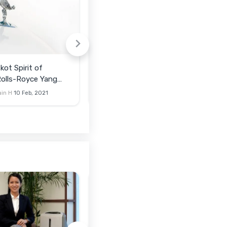
kot Spirit of
Microsoft Surface Car, Tak
olls-Royce Yang
Kalah Keren Dari Mobil
rumur 110 Tahun
Otonom Apple
ain H
10 Feb, 2021
Rizki Satria
05 Feb, 2021