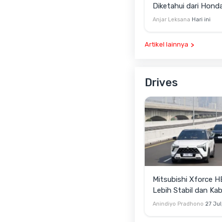
Diketahui dari Hond
ONE Selain Harga
Anjar Leksana
Hari ini
Artikel lainnya
Drives
Mitsubishi Xforce H
Lebih Stabil dan Ka
lebih Senyap
Anindiyo Pradhono
27 Jul