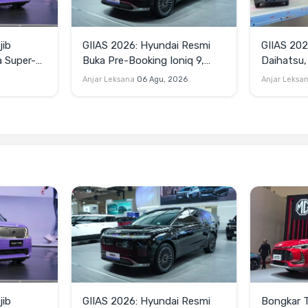
jib
GIIAS 2026: Hyundai Resmi
GIIAS 202
a Super-
Buka Pre-Booking Ioniq 9,
Daihatsu,
Harga Mulai Rp1,49 Miliar
Terios SE
Anjar Leksana
06 Agu, 2026
Anjar Leksa
Blind Van
jib
GIIAS 2026: Hyundai Resmi
Bongkar 