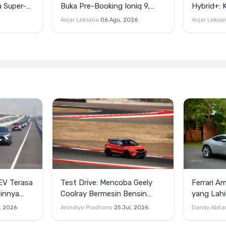
a Super-
Buka Pre-Booking Ioniq 9,
Hybrid+:
Harga Mulai Rp1,49 Miliar
Tembus 2
Anjar Leksana
06 Agu, 2026
Anjar Leksa
EV Terasa
Test Drive: Mencoba Geely
Ferrari A
binnya
Coolray Bermesin Bensin
yang Lahi
Turbo di Sirkuit Mandalika
Harian
, 2026
Anindiyo Pradhono
25 Jul, 2026
Dandy Abit