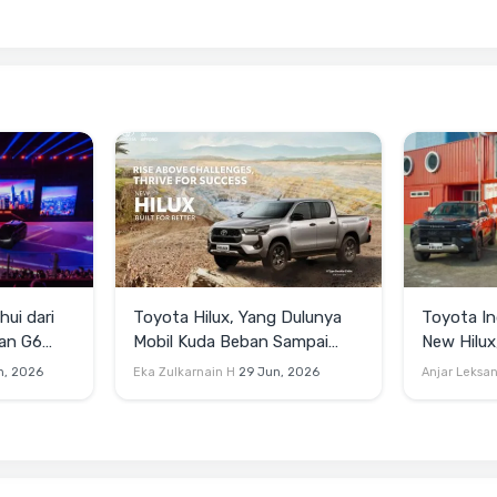
hui dari
Toyota Hilux, Yang Dulunya
Toyota In
Mobil Kuda Beban Sampai
New Hilux
Jadi Lifestyle
Jutaan
n, 2026
Eka Zulkarnain H
29 Jun, 2026
Anjar Leksa