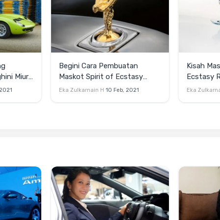
ng
Begini Cara Pembuatan
Kisah Mas
ini Miura
Maskot Spirit of Ecstasy
Ecstasy R
Rolls-Royce
Sudah Be
 2021
Eka Zulkarnain H
10 Feb, 2021
Eka Zulkarn