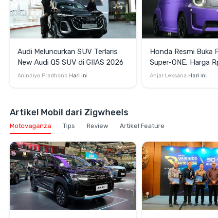
Audi Meluncurkan SUV Terlaris
Honda Resmi Buka 
New Audi Q5 SUV di GIIAS 2026
Super-ONE, Harga R
OTR Jakarta
Anindiyo Pradhono
Hari ini
Anjar Leksana
Hari ini
Artikel Mobil dari Zigwheels
Motovaganza
Tips
Review
Artikel Feature