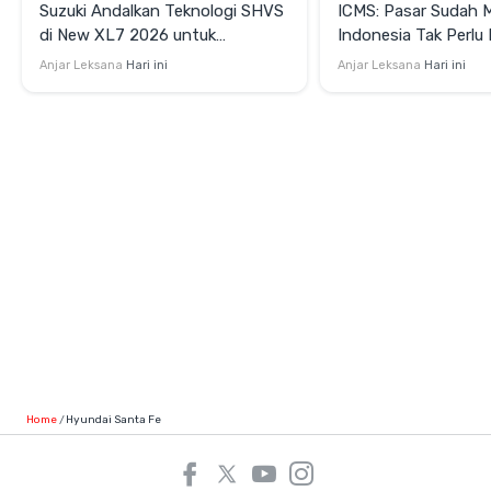
Suzuki Andalkan Teknologi SHVS
ICMS: Pasar Sudah 
di New XL7 2026 untuk
Indonesia Tak Perl
Mendukung Efisiensi Berkendara
Satu Teknologi Elektr
Anjar Leksana
Hari ini
Anjar Leksana
Hari ini
Home
Hyundai Santa Fe