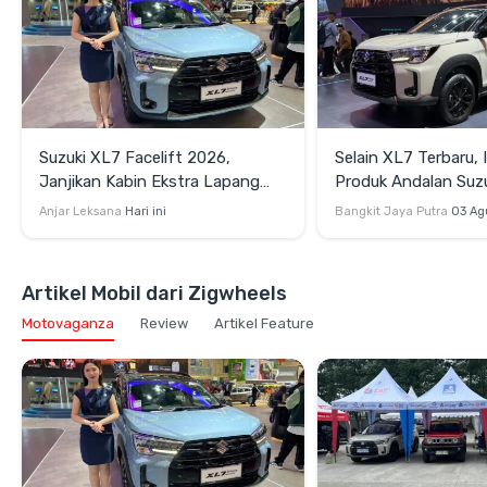
Suzuki XL7 Facelift 2026,
Selain XL7 Terbaru, 
Janjikan Kabin Ekstra Lapang
Produk Andalan Suzu
dan Perangkat Hiburan Terkini
2026
Anjar Leksana
Hari ini
Bangkit Jaya Putra
03 Ag
Artikel Mobil dari Zigwheels
Motovaganza
Review
Artikel Feature