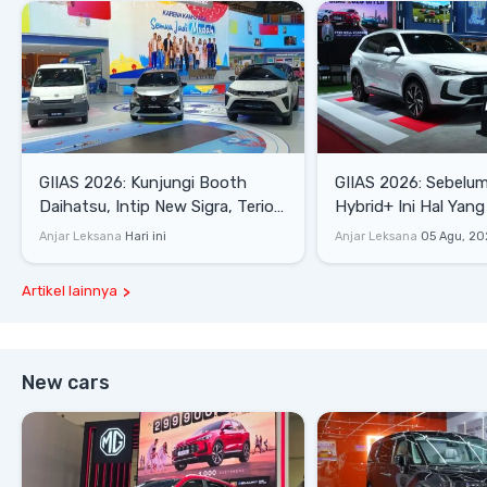
GIIAS 2026: Kunjungi Booth
GIIAS 2026: Sebelum
Daihatsu, Intip New Sigra, Terios
Hybrid+ Ini Hal Yang
SE hingga Gran Max Blind Van
Diketahui
Anjar Leksana
Hari ini
Anjar Leksana
05 Agu, 20
Artikel lainnya
New cars