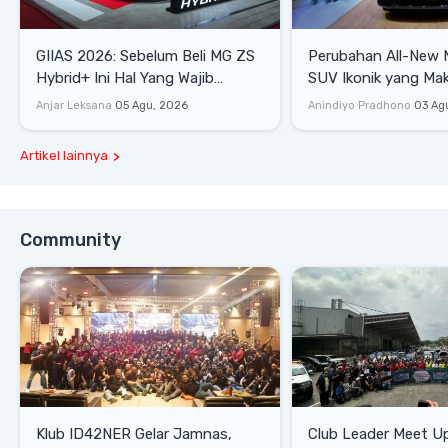
GIIAS 2026: Sebelum Beli MG ZS
Perubahan All-New 
Hybrid+ Ini Hal Yang Wajib
SUV Ikonik yang Mak
Diketahui
Mewah, dan Matang
Anjar Leksana
05 Agu, 2026
Anindiyo Pradhono
03 Ag
Artikel lainnya
Community
Klub ID42NER Gelar Jamnas,
Club Leader Meet U