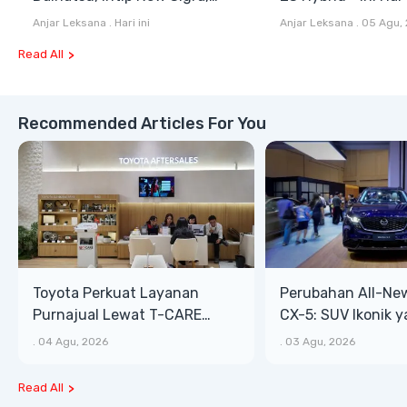
Terios SE hingga Gran Max
Diketahui
Anjar Leksana
.
Hari ini
Anjar Leksana
.
05 Agu,
Blind Van
Read All
Recommended Articles For You
Toyota Perkuat Layanan
Perubahan All-Ne
Purnajual Lewat T-CARE
CX-5: SUV Ikonik 
XTRA, Manfaat Lebih Besar
Bongsor, Mewah, 
.
04 Agu, 2026
.
03 Agu, 2026
Read All