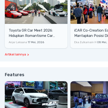
Toyota GR Car Meet 2026:
iCAR Co-Creation E
Hidupkan Romantisme Car
Mantapkan Posisi D
Culture Era 90-an
Gaya Hidup
Anjar Leksana
17 Mei, 2026
Eka Zulkarnain H
08 Mei,
Artikel lainnya
Features