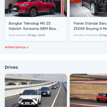
Bongkar Teknologi MG ZS
Pamer Standar Baru
Hybrid+: Konsumsi BBM Bisa
ZEEKR Boyong 4 Mobi
Tembus 27,7 Km/Liter
Mewah di GIIAS 202
Anjar Leksana
03 Agu, 2026
Anindiyo Pradhono
03 Ag
Artikel lainnya
Drives