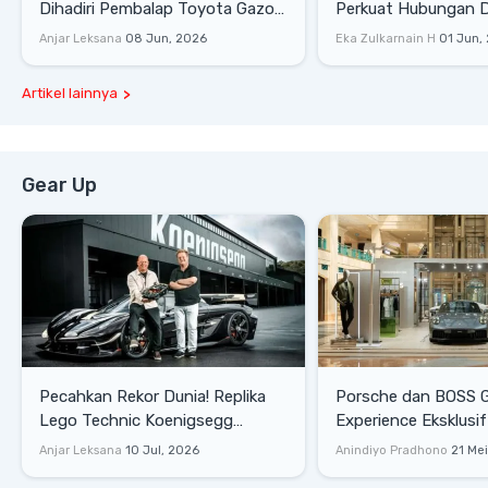
Dihadiri Pembalap Toyota Gazoo
Perkuat Hubungan D
Racing
Dengan Komunitas
Anjar Leksana
08 Jun, 2026
Eka Zulkarnain H
01 Jun,
Artikel lainnya
Gear Up
Pecahkan Rekor Dunia! Replika
Porsche dan BOSS 
Lego Technic Koenigsegg
Experience Eksklusif
Sadair's Spear Ukuran Asli Sukses
Senayan, Hadirkan 
Anjar Leksana
10 Jul, 2026
Anindiyo Pradhono
21 Me
Melesat 111 Km/Jam
Gaya Hidup dan Mob