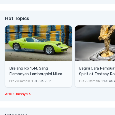
Hot Topics
Dilelang Rp 15M, Sang
Begini Cara Pembua
Flamboyan Lamborghini Miura
Spirit of Ecstasy Ro
P400 S
Eka Zulkarnain H
01 Jun, 2021
Eka Zulkarnain H
10 Feb,
Artikel lainnya