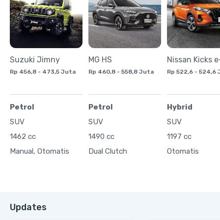
Suzuki Jimny
MG HS
Rp 456,8 - 473,5 Juta
Rp 460,8 - 558,8 Juta
Rp 522,6 - 524,6 
Petrol
Petrol
Hybrid
SUV
SUV
SUV
1462 cc
1490 cc
1197 cc
Manual, Otomatis
Dual Clutch
Otomatis
Updates