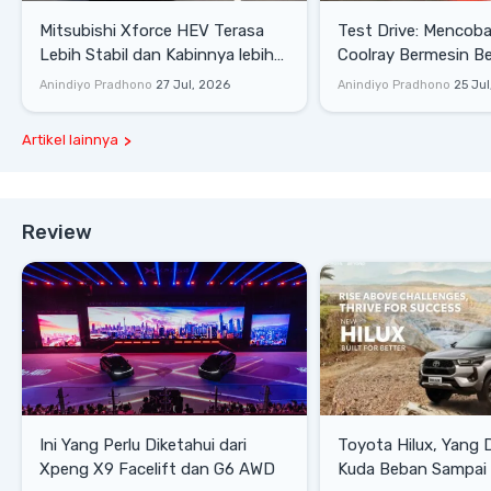
Mitsubishi Xforce HEV Terasa
Test Drive: Mencoba Geely
Lebih Stabil dan Kabinnya lebih
Coolray Bermesin B
Senyap
di Sirkuit Mandalika
Anindiyo Pradhono
27 Jul, 2026
Anindiyo Pradhono
25 Jul
Artikel lainnya
Review
Ini Yang Perlu Diketahui dari
Toyota Hilux, Yang 
Xpeng X9 Facelift dan G6 AWD
Kuda Beban Sampai 