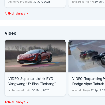
Lifestyle
Anindiyo Pradhono
30 Jun, 2026
Eka Zulkarnain H
29 Jun,
Artikel lainnya
Video
VIDEO: Supercar Listrik BYD
VIDEO: Terpancing W
Yangwang U9 Bisa "Terbang"
Dodge Viper Tabrak M
Lewati Rintangan
Saat Burnout
Muhammad Hafid
08 Jan, 2025
Alvando Noya
22 Apr, 20
Artikel lainnya