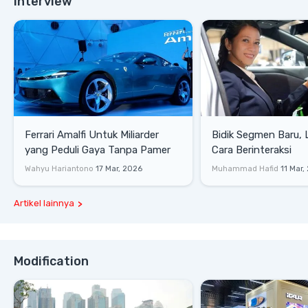
Interview
Ferrari Amalfi Untuk Miliarder
Bidik Segmen Baru,
yang Peduli Gaya Tanpa Pamer
Cara Berinteraksi
Wahyu Hariantono
17 Mar, 2026
Muhammad Hafid
11 Mar,
Artikel lainnya
Modification