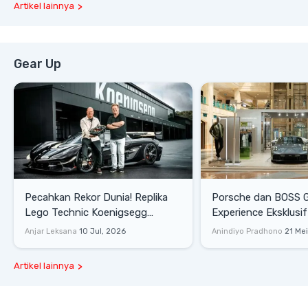
Artikel lainnya
Gear Up
Pecahkan Rekor Dunia! Replika
Porsche dan BOSS 
Lego Technic Koenigsegg
Experience Eksklusif
Sadair's Spear Ukuran Asli Sukses
Senayan, Hadirkan 
Anjar Leksana
10 Jul, 2026
Anindiyo Pradhono
21 Me
Melesat 111 Km/Jam
Gaya Hidup dan Mob
Artikel lainnya