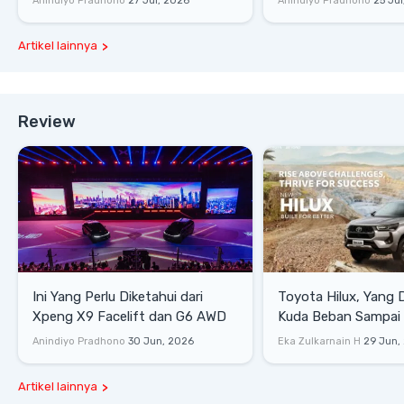
Anindiyo Pradhono
27 Jul, 2026
Anindiyo Pradhono
25 Jul
Artikel lainnya
Review
Ini Yang Perlu Diketahui dari
Toyota Hilux, Yang 
Xpeng X9 Facelift dan G6 AWD
Kuda Beban Sampai 
Lifestyle
Anindiyo Pradhono
30 Jun, 2026
Eka Zulkarnain H
29 Jun,
Artikel lainnya