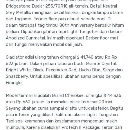
Bridgestone Dueler 255/70R18 all-terrain. Detail Neutral
Grey Metallic menghiasi bezel kisi-kisi, bingkai lampu utama
dan foglamp. Fender flare pun dibuat senada bodi. Di
dalam terdapat tag timbul 80th Anniversary berbalur hitam
berlian. Dipadukan jahitan tepi Light Tungsten dan dasbor
Anodized Gunmetal. Ini masih diperkuat Berber floor mat
dan fungsi menyalakan mobil dari jauh.
Gladiator edisi ulang tahun dihargai $ 41.740 atau Rp Rp
623 jutaan. Dalam pilihan taburan bodi : Granite Crystal,
Bright White, Black, Firecracker Red, Hydro Blue, Sarge dan
Snazzberry. Untuk spesifikasi ubahan sama persis dengan
Wrangler.
Model termahal adalah Grand Cherokee, di angka $ 44.335
atau Rp 662 jutaan. Ia memakai pelek terbesar 20 inci.
Sayang ubahan cuma sampai di situ untuk eksterior. Begitu
pula interior yang diliputi kulit dan aksen Light Tungsten.
Tapi soal keamanan dan keselamatan mengemudi makin
mumpuni. Karena diselipkan Protech II Package. Terdiri dari