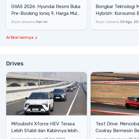
GIIAS 2026: Hyundai Resmi Buka
Bongkar Teknologi 
Pre-Booking Ioniq 9, Harga Mulai
Hybrid+: Konsumsi 
Rp1,49 Miliar
Tembus 27,7 Km/Lit
Anjar Leksana
Hari ini
Anjar Leksana
03 Agu, 20
Artikel lainnya
Drives
Mitsubishi Xforce HEV Terasa
Test Drive: Mencoba Geely
Lebih Stabil dan Kabinnya lebih
Coolray Bermesin B
Senyap
di Sirkuit Mandalika