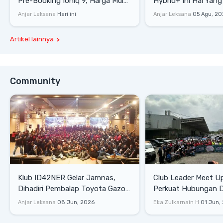
Pre-Booking Ioniq 9, Harga Mulai
Hybrid+ Ini Hal Yang
Rp1,49 Miliar
Diketahui
Anjar Leksana
Hari ini
Anjar Leksana
05 Agu, 20
Artikel lainnya
Community
Klub ID42NER Gelar Jamnas,
Club Leader Meet U
Dihadiri Pembalap Toyota Gazoo
Perkuat Hubungan D
Racing
Dengan Komunitas
Anjar Leksana
08 Jun, 2026
Eka Zulkarnain H
01 Jun,