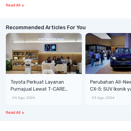
Terrain
Read All
Recommended Articles For You
Toyota Perkuat Layanan
Perubahan All-Ne
Purnajual Lewat T-CARE
CX-5: SUV Ikonik 
XTRA, Manfaat Lebih Besar
Bongsor, Mewah, 
.
04 Agu, 2026
.
03 Agu, 2026
Read All