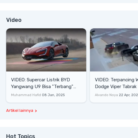
Video
VIDEO: Supercar Listrik BYD
VIDEO: Terpancing W
Yangwang U9 Bisa "Terbang"
Dodge Viper Tabrak M
Lewati Rintangan
Saat Burnout
Muhammad Hafid
08 Jan, 2025
Alvando Noya
22 Apr, 20
Artikel lainnya
Hot Topics