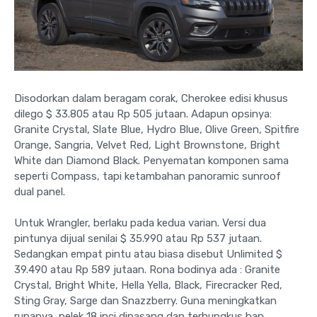
Disodorkan dalam beragam corak, Cherokee edisi khusus
dilego $ 33.805 atau Rp 505 jutaan. Adapun opsinya:
Granite Crystal, Slate Blue, Hydro Blue, Olive Green, Spitfire
Orange, Sangria, Velvet Red, Light Brownstone, Bright
White dan Diamond Black. Penyematan komponen sama
seperti Compass, tapi ketambahan panoramic sunroof
dual panel.
Untuk Wrangler, berlaku pada kedua varian. Versi dua
pintunya dijual senilai $ 35.990 atau Rp 537 jutaan.
Sedangkan empat pintu atau biasa disebut Unlimited $
39.490 atau Rp 589 jutaan. Rona bodinya ada : Granite
Crystal, Bright White, Hella Yella, Black, Firecracker Red,
Sting Gray, Sarge dan Snazzberry. Guna meningkatkan
rupanya, pelek 18 inci dipasang dan terbungkus ban