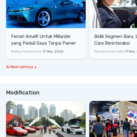
Ferrari Amalfi Untuk Miliarder
Bidik Segmen Baru,
yang Peduli Gaya Tanpa Pamer
Cara Berinteraksi
Wahyu Hariantono
17 Mar, 2026
Muhammad Hafid
11 Mar,
Artikel lainnya
Modification