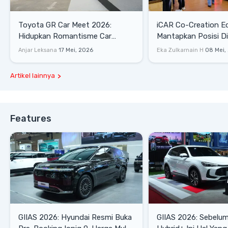
Toyota GR Car Meet 2026:
iCAR Co-Creation E
Hidupkan Romantisme Car
Mantapkan Posisi D
Culture Era 90-an
Gaya Hidup
Anjar Leksana
17 Mei, 2026
Eka Zulkarnain H
08 Mei,
Artikel lainnya
Features
GIIAS 2026: Hyundai Resmi Buka
GIIAS 2026: Sebelum