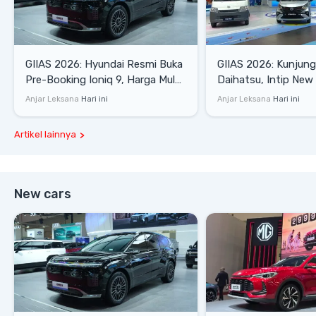
GIIAS 2026: Hyundai Resmi Buka
GIIAS 2026: Kunjung
Pre-Booking Ioniq 9, Harga Mulai
Daihatsu, Intip New 
Rp1,49 Miliar
SE hingga Gran Max 
Anjar Leksana
Hari ini
Anjar Leksana
Hari ini
Artikel lainnya
New cars