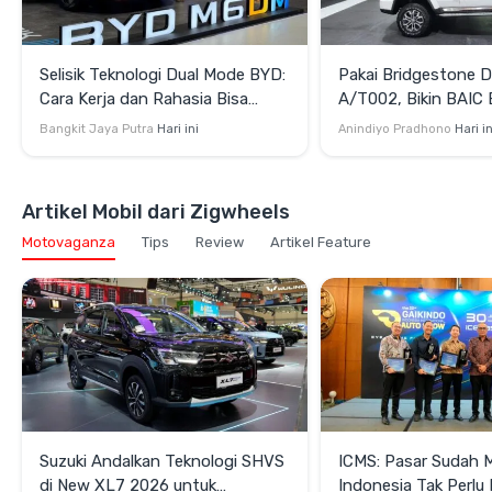
Selisik Teknologi Dual Mode BYD:
Pakai Bridgestone D
Cara Kerja dan Rahasia Bisa
A/T002, Bikin BAIC 
Efisien juga Bertenaga
Terlihat Lebih Gaga
Bangkit Jaya Putra
Hari ini
Anindiyo Pradhono
Hari in
Artikel Mobil dari Zigwheels
Motovaganza
Tips
Review
Artikel Feature
Suzuki Andalkan Teknologi SHVS
ICMS: Pasar Sudah 
di New XL7 2026 untuk
Indonesia Tak Perl