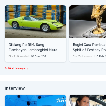
Dilelang Rp 15M, Sang
Begini Cara Pembua
Flamboyan Lamborghini Miura
Spirit of Ecstasy Ro
P400 S
Eka Zulkarnain H
01 Jun, 2021
Eka Zulkarnain H
10 Feb,
Artikel lainnya
Interview