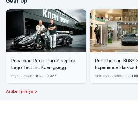
Gear Up
Pecahkan Rekor Dunia! Replika
Porsche dan BOSS 
Lego Technic Koenigsegg
Experience Eksklusif
Sadair's Spear Ukuran Asli Sukses
Senayan, Hadirkan 
Anjar Leksana
10 Jul, 2026
Anindiyo Pradhono
21 Me
Melesat 111 Km/Jam
Gaya Hidup dan Mob
Artikel lainnya