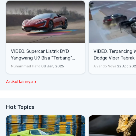
VIDEO: Supercar Listrik BYD
VIDEO: Terpancing W
Yangwang U9 Bisa "Terbang"
Dodge Viper Tabrak M
Lewati Rintangan
Saat Burnout
Muhammad Hafid
08 Jan, 2025
Alvando Noya
22 Apr, 20
Artikel lainnya
Hot Topics