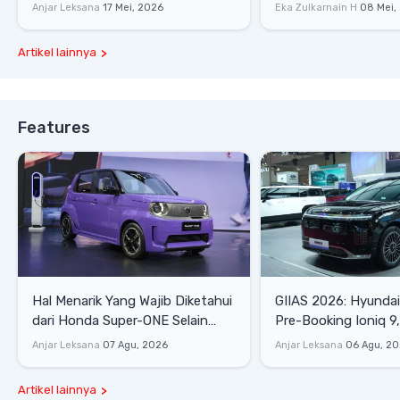
Culture Era 90-an
Gaya Hidup
Anjar Leksana
17 Mei, 2026
Eka Zulkarnain H
08 Mei,
Artikel lainnya
Features
Hal Menarik Yang Wajib Diketahui
GIIAS 2026: Hyunda
dari Honda Super-ONE Selain
Pre-Booking Ioniq 9,
Harga
Rp1,49 Miliar
Anjar Leksana
07 Agu, 2026
Anjar Leksana
06 Agu, 2
Artikel lainnya