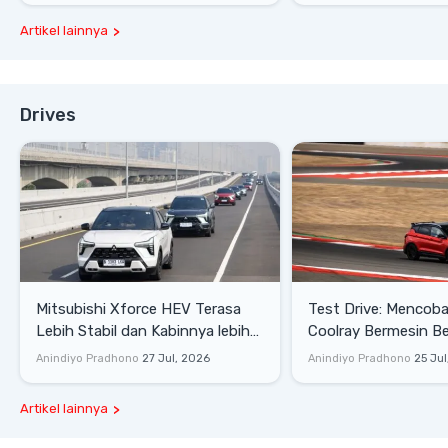
Artikel lainnya
Drives
Mitsubishi Xforce HEV Terasa
Test Drive: Mencoba Geely
Lebih Stabil dan Kabinnya lebih
Coolray Bermesin B
Senyap
di Sirkuit Mandalika
Anindiyo Pradhono
27 Jul, 2026
Anindiyo Pradhono
25 Jul
Artikel lainnya