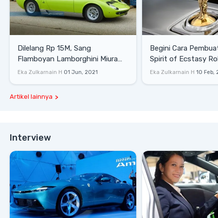
Dilelang Rp 15M, Sang
Begini Cara Pembua
Flamboyan Lamborghini Miura
Spirit of Ecstasy Ro
P400 S
Eka Zulkarnain H
01 Jun, 2021
Eka Zulkarnain H
10 Feb,
Artikel lainnya
Interview