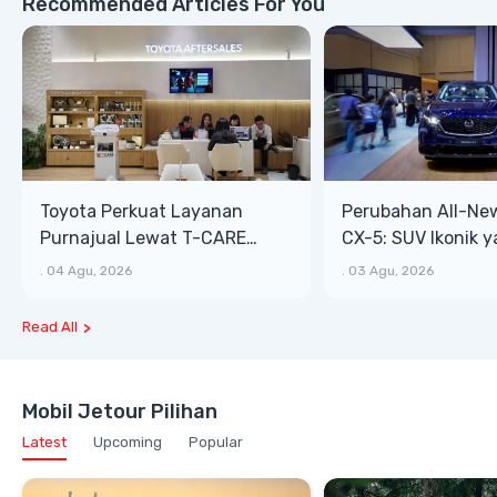
Recommended Articles For You
Toyota Perkuat Layanan
Perubahan All-Ne
Purnajual Lewat T-CARE
CX-5: SUV Ikonik 
XTRA, Manfaat Lebih Besar
Bongsor, Mewah, 
.
04 Agu, 2026
.
03 Agu, 2026
Read All
Mobil Jetour Pilihan
Latest
Upcoming
Popular