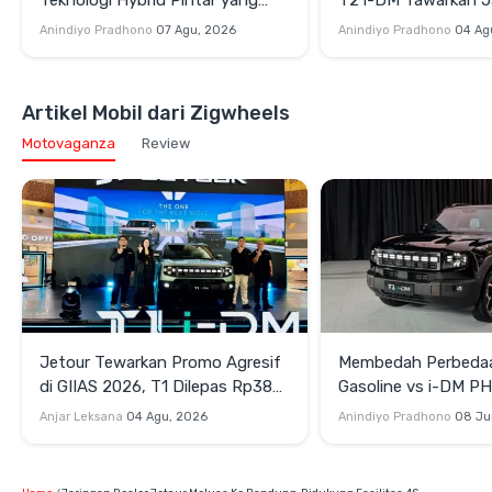
Mengubah Gaya Berkendara dan
Lebih Dari 1.200 Km
Anindiyo Pradhono
07 Agu, 2026
Anindiyo Pradhono
04 Ag
Berpetualang
SUV Penjelajah Gag
Artikel Mobil dari Zigwheels
Motovaganza
Review
Jetour Tewarkan Promo Agresif
Membedah Perbedaa
di GIIAS 2026, T1 Dilepas Rp388
Gasoline vs i-DM P
Juta
Anjar Leksana
04 Agu, 2026
Anindiyo Pradhono
08 Ju