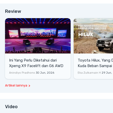
Review
Ini Yang Perlu Diketahui dari
Toyota Hilux, Yang 
Xpeng X9 Facelift dan G6 AWD
Kuda Beban Sampai 
Lifestyle
Anindiyo Pradhono
30 Jun, 2026
Eka Zulkarnain H
29 Jun,
Artikel lainnya
Video