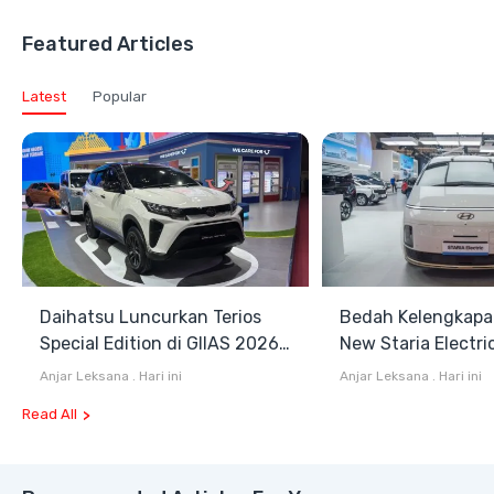
Featured Articles
Latest
Popular
Daihatsu Luncurkan Terios
Bedah Kelengkapa
Special Edition di GIIAS 2026,
New Staria Electri
Stok Terbatas
Hybrid yang Diken
Anjar Leksana
.
Hari ini
Anjar Leksana
.
Hari ini
GIIAS 2026
Read All