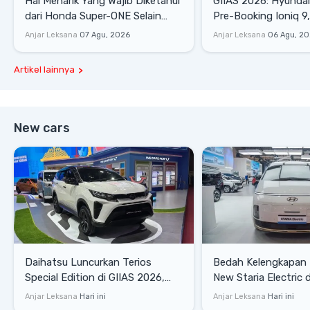
Hal Menarik Yang Wajib Diketahui
GIIAS 2026: Hyunda
dari Honda Super-ONE Selain
Pre-Booking Ioniq 9,
Harga
Rp1,49 Miliar
Anjar Leksana
07 Agu, 2026
Anjar Leksana
06 Agu, 2
Artikel lainnya
New cars
Daihatsu Luncurkan Terios
Bedah Kelengkapan
Special Edition di GIIAS 2026,
New Staria Electric 
Stok Terbatas
yang Dikenalkan di 
Anjar Leksana
Hari ini
Anjar Leksana
Hari ini